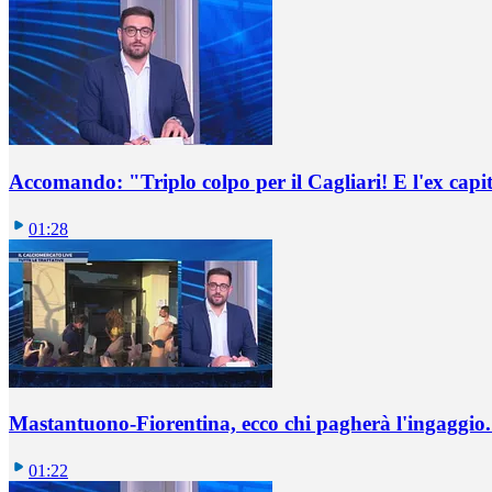
Accomando: "Triplo colpo per il Cagliari! E l'ex capi
01:28
Mastantuono-Fiorentina, ecco chi pagherà l'ingaggio. 
01:22