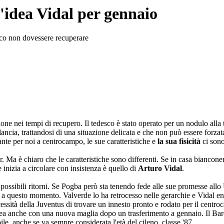
'idea Vidal per gennaio
esco non dovessere recuperare
one nei tempi di recupero. Il tedesco è stato operato per un nodulo alla tir
ncia, trattandosi di una situazione delicata e che non può essere forzata
nte per noi a centrocampo, le sue caratteristiche e
la sua fisicità
ci sono
 Ma è chiaro che le caratteristiche sono differenti. Se in casa biancone
 inizia a circolare con insistenza è quello di
Arturo Vidal
.
ai possibili ritorni. Se Pogba però sta tenendo fede alle sue promesse a
 a questo momento. Valverde lo ha retrocesso nelle gerarchie e Vidal entr
sità della Juventus di trovare un innesto pronto e rodato per il centro
a anche con una nuova maglia dopo un trasferimento a gennaio. Il Barce
ile, anche se va sempre considerata l'età del cileno, classe '87.