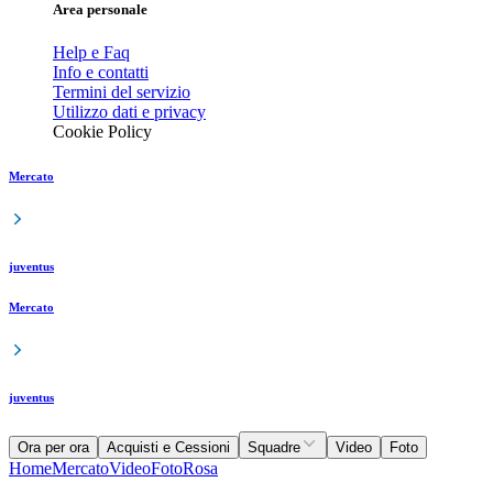
Area personale
Help e Faq
Info e contatti
Termini del servizio
Utilizzo dati e privacy
Cookie Policy
Mercato
juventus
Mercato
juventus
Ora per ora
Acquisti e Cessioni
Squadre
Video
Foto
Home
Mercato
Video
Foto
Rosa