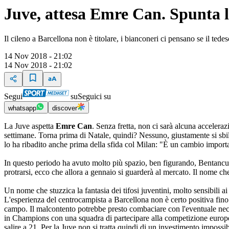
Juve, attesa Emre Can. Spunta l
Il cileno a Barcellona non è titolare, i bianconeri ci pensano se il ted
14 Nov 2018 - 21:02
14 Nov 2018 - 21:02
Segui
su
Seguici su
whatsapp
discover
La Juve aspetta
Emre Can
. Senza fretta, non ci sarà alcuna accelerazi
settimane. Torna prima di Natale, quindi? Nessuno, giustamente si sbila
lo ha ribadito anche prima della sfida col Milan: "È un cambio importa
In questo periodo ha avuto molto più spazio, ben figurando, Bentancur.
protrarsi, ecco che allora a gennaio si guarderà al mercato. Il nome che
Un nome che stuzzica la fantasia dei tifosi juventini, molto sensibili 
L'esperienza del centrocampista a Barcellona non è certo positiva fino
campo. Il malcontento potrebbe presto combaciare con l'eventuale neces
in Champions con una squadra di partecipare alla competizione europe
salire a 21. Per la Juve non si tratta quindi di un investimento impossib