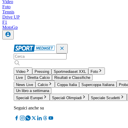
Video
Foto
Tennis
Drive UP
F1
MotoGp
Video
Pressing
Sportmediaset XXL
Foto
Live
Diretta Calcio
Risultati e Classifiche
News Live
Calcio
Coppa Italia
Supercoppa Italiana
Proba
Un libro a settimana
Speciali Europei
Speciali Olimpiadi
Speciale Scudetti
Seguici anche su