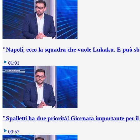
"Napoli, ecco la squadra che vuole Lukaku. E può sb
01:01
"Spalletti ha due priorità! Giornata importante per il 
00:57