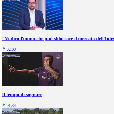
"Vi dico l'uomo che può sbloccare il mercato dell'Inte
02:03
Il tempo di sognare
01:34