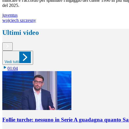
mancare è l'accordo per spalmare l'ingaggio del classe 1990 in più sta
del 2025.
juventus
wojciech szczesny
Ultimi video
Vedi tutti
01:04
Follie turche: nessuno in Serie A guadagna quanto S