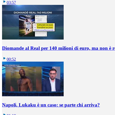
03:57
Diomande al Real per 140 milioni di euro, ma non è 
00:52
Napoli, Lukaku è un caso: se parte chi arriva?