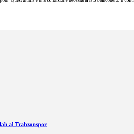
gioni. Quest'ultima è una condizione necessaria lato bianconero. Il cont
alah al Trabzonspor