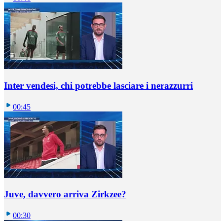
Inter vendesi, chi potrebbe lasciare i nerazzurri
00:45
Juve, davvero arriva Zirkzee?
00:30