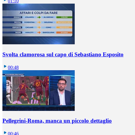
01:10
Svolta clamorosa sul capo di Sebastiano Esposito
00:48
Pellegrini-Roma, manca un piccolo dettaglio
00:46