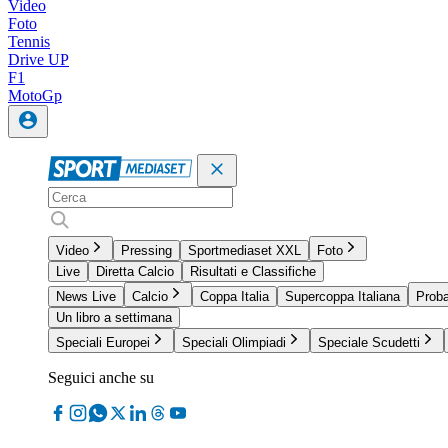
Video
Foto
Tennis
Drive UP
F1
MotoGp
Video
Pressing
Sportmediaset XXL
Foto
Live
Diretta Calcio
Risultati e Classifiche
News Live
Calcio
Coppa Italia
Supercoppa Italiana
Proba
Un libro a settimana
Speciali Europei
Speciali Olimpiadi
Speciale Scudetti
Seguici anche su