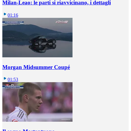
Milan-Leao: le parti si riavvicinano, i dettagli
01:16
Morgan Midsummer Coupé
01:53