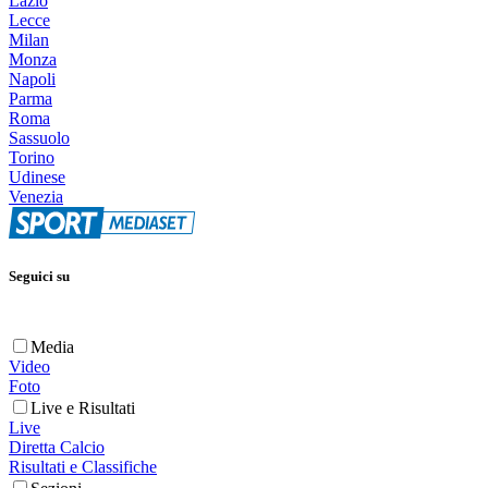
Lazio
Lecce
Milan
Monza
Napoli
Parma
Roma
Sassuolo
Torino
Udinese
Venezia
Seguici su
Media
Video
Foto
Live e Risultati
Live
Diretta Calcio
Risultati e Classifiche