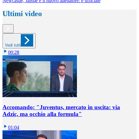
Newcastle, Jaissle è il nuovo allenatore: è ufficiale
Ultimi video
Vedi tutti
00:28
Accomando: "Juventus, mercato in uscita: via
Adzic, ma occhio alla formula"
01:04