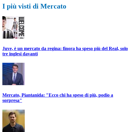
I più visti di Mercato
Juve, è un mercato da regina: finora ha speso più del Real, solo
tre inglesi davanti
Mercato, Piantanida: "Ecco chi ha speso di più, podio a
sorpresa"