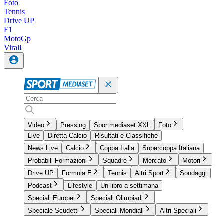
Foto
Tennis
Drive UP
F1
MotoGp
Virali
Video
Pressing
Sportmediaset XXL
Foto
Live
Diretta Calcio
Risultati e Classifiche
News Live
Calcio
Coppa Italia
Supercoppa Italiana
Probabili Formazioni
Squadre
Mercato
Motori
Drive UP
Formula E
Tennis
Altri Sport
Sondaggi
Podcast
Lifestyle
Un libro a settimana
Speciali Europei
Speciali Olimpiadi
Speciale Scudetti
Speciali Mondiali
Altri Speciali