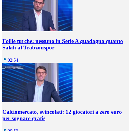
Follie turche: nessuno in Serie A guadagna quanto
Salah al Trabzonspor
02:54
Calciomercato, svincolati: 12 giocatori a zero euro
per sognare gratis
00:50