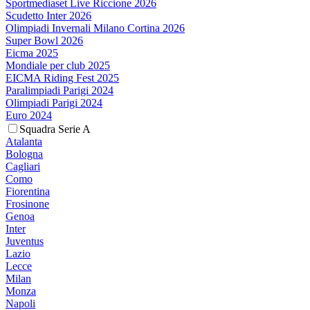
Sportmediaset Live Riccione 2026
Scudetto Inter 2026
Olimpiadi Invernali Milano Cortina 2026
Super Bowl 2026
Eicma 2025
Mondiale per club 2025
EICMA Riding Fest 2025
Paralimpiadi Parigi 2024
Olimpiadi Parigi 2024
Euro 2024
Squadra Serie A
Atalanta
Bologna
Cagliari
Como
Fiorentina
Frosinone
Genoa
Inter
Juventus
Lazio
Lecce
Milan
Monza
Napoli