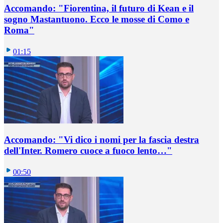
Accomando: "Fiorentina, il futuro di Kean e il
sogno Mastantuono. Ecco le mosse di Como e
Roma"
01:15
Accomando: "Vi dico i nomi per la fascia destra
dell'Inter. Romero cuoce a fuoco lento…"
00:50