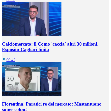
Calciomercato: il Como 'caccia' altri 30 milioni,
Esposito-Cagliari finita
00:42
Fiorentina, Paratici re del mercato: Mastantuono
super colpo!