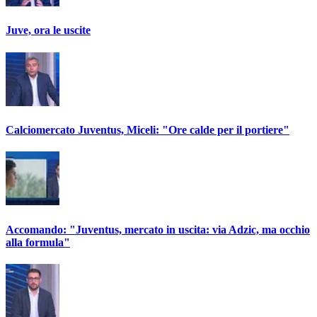
Juve, ora le uscite
Calciomercato Juventus, Miceli: "Ore calde per il portiere"
Accomando: "Juventus, mercato in uscita: via Adzic, ma occhio
alla formula"