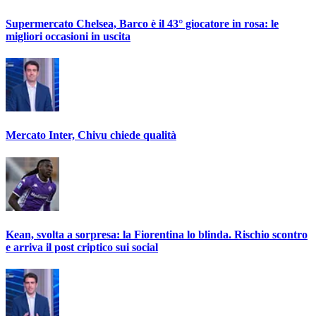
Supermercato Chelsea, Barco è il 43° giocatore in rosa: le
migliori occasioni in uscita
Mercato Inter, Chivu chiede qualità
Kean, svolta a sorpresa: la Fiorentina lo blinda. Rischio scontro
e arriva il post criptico sui social