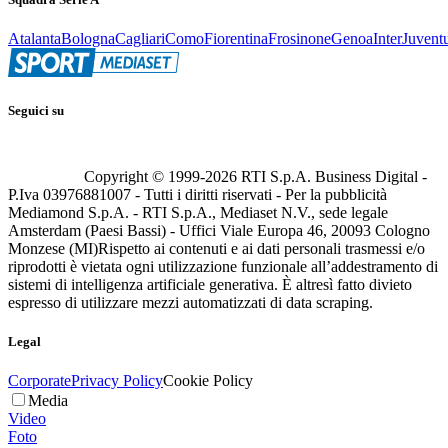
Atalanta
Bologna
Cagliari
Como
Fiorentina
Frosinone
Genoa
Inter
Juvent
Seguici su
Copyright © 1999-
2026
RTI S.p.A. Business Digital -
P.Iva 03976881007 - Tutti i diritti riservati - Per la pubblicità
Mediamond S.p.A. - RTI S.p.A., Mediaset N.V., sede legale
Amsterdam (Paesi Bassi) - Uffici Viale Europa 46, 20093 Cologno
Monzese (MI)
Rispetto ai contenuti e ai dati personali trasmessi e/o
riprodotti è vietata ogni utilizzazione funzionale all’addestramento di
sistemi di intelligenza artificiale generativa. È altresì fatto divieto
espresso di utilizzare mezzi automatizzati di data scraping.
Legal
Corporate
Privacy Policy
Cookie Policy
Media
Video
Foto