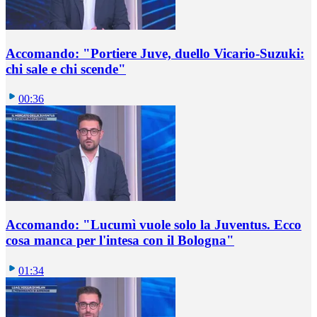
Accomando: "Portiere Juve, duello Vicario-Suzuki:
chi sale e chi scende"
00:36
Accomando: "Lucumì vuole solo la Juventus. Ecco
cosa manca per l'intesa con il Bologna"
01:34