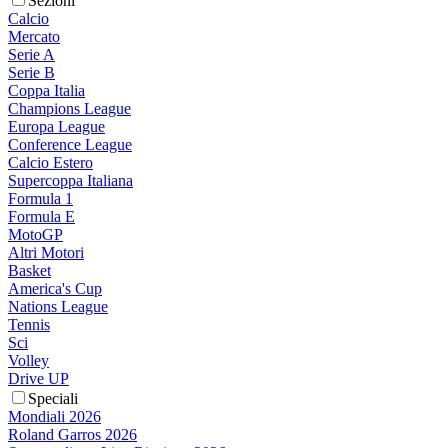
Sezioni
Calcio
Mercato
Serie A
Serie B
Coppa Italia
Champions League
Europa League
Conference League
Calcio Estero
Supercoppa Italiana
Formula 1
Formula E
MotoGP
Altri Motori
Basket
America's Cup
Nations League
Tennis
Sci
Volley
Drive UP
Speciali
Mondiali 2026
Roland Garros 2026