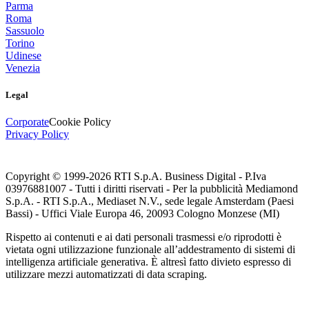
Parma
Roma
Sassuolo
Torino
Udinese
Venezia
Legal
Corporate
Cookie Policy
Privacy Policy
Copyright © 1999-
2026
RTI S.p.A. Business Digital - P.Iva
03976881007 - Tutti i diritti riservati - Per la pubblicità Mediamond
S.p.A. - RTI S.p.A., Mediaset N.V., sede legale Amsterdam (Paesi
Bassi) - Uffici Viale Europa 46, 20093 Cologno Monzese (MI)
Rispetto ai contenuti e ai dati personali trasmessi e/o riprodotti è
vietata ogni utilizzazione funzionale all’addestramento di sistemi di
intelligenza artificiale generativa. È altresì fatto divieto espresso di
utilizzare mezzi automatizzati di data scraping.