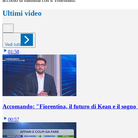
accordo di massima con il Tottenham.
Ultimi video
Vedi tutti
01:58
Accomando: "Fiorentina, il futuro di Kean e il sog
00:57