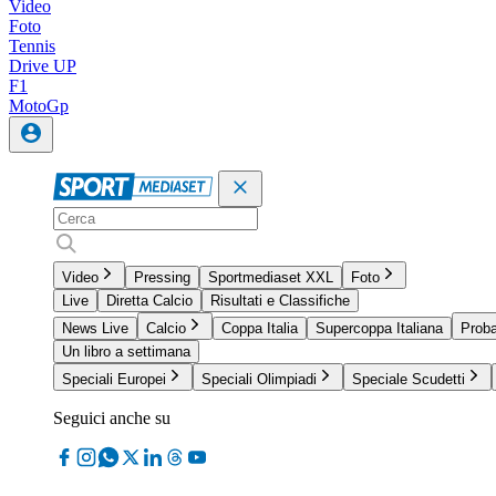
Video
Foto
Tennis
Drive UP
F1
MotoGp
Video
Pressing
Sportmediaset XXL
Foto
Live
Diretta Calcio
Risultati e Classifiche
News Live
Calcio
Coppa Italia
Supercoppa Italiana
Proba
Un libro a settimana
Speciali Europei
Speciali Olimpiadi
Speciale Scudetti
Seguici anche su