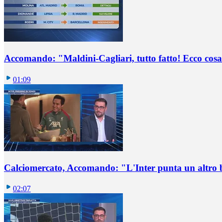
Accomando: "Maldini-Cagliari, tutto fatto! Ecco cosa
01:09
Calciomercato, Accomando: "L'Inter punta un altro 
02:07