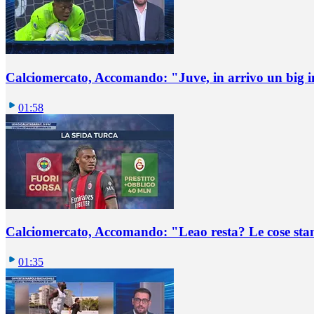
Calciomercato, Accomando: "Juve, in arrivo un big i
01:58
Calciomercato, Accomando: "Leao resta? Le cose st
01:35