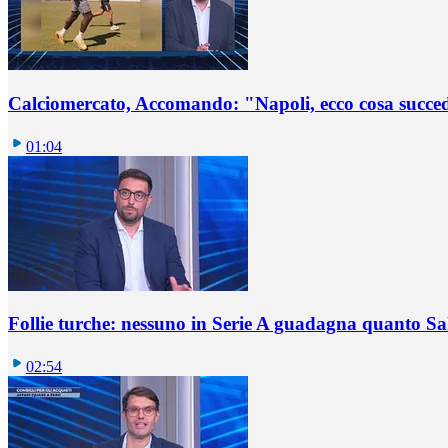
Calciomercato, Accomando: "Napoli, ecco cosa succ
01:04
Follie turche: nessuno in Serie A guadagna quanto S
02:54