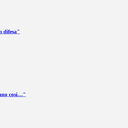
n difesa"
anno così…"