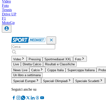
Video
Foto
Tennis
Drive UP
F1
MotoGp
Video
Pressing
Sportmediaset XXL
Foto
Live
Diretta Calcio
Risultati e Classifiche
News Live
Calcio
Coppa Italia
Supercoppa Italiana
Proba
Un libro a settimana
Speciali Europei
Speciali Olimpiadi
Speciale Scudetti
Seguici anche su