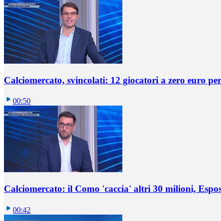
Calciomercato, svincolati: 12 giocatori a zero euro pe
00:50
Calciomercato: il Como 'caccia' altri 30 milioni, Espos
00:42