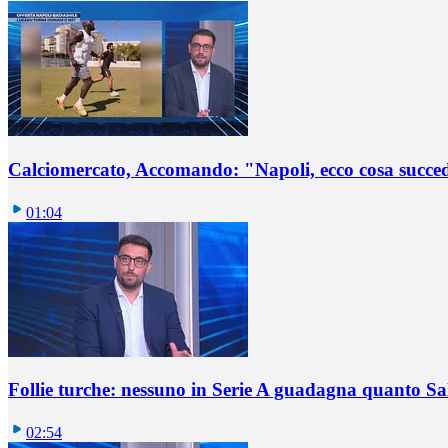
Calciomercato, Accomando: "Napoli, ecco cosa succ
01:04
Follie turche: nessuno in Serie A guadagna quanto S
02:54