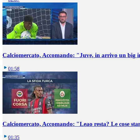
Calciomercato, Accomando: "Juve, in arrivo un big i
01:58
Calciomercato, Accomando: "Leao resta? Le cose st
01:35