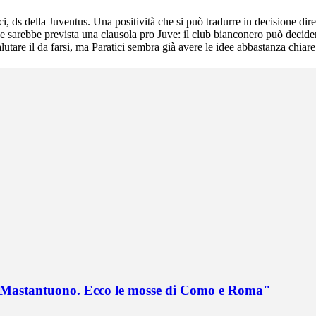
i, ds della Juventus. Una positività che si può tradurre in decisione d
ese sarebbe prevista una clausola pro Juve: il club bianconero può decider
utare il da farsi, ma Paratici sembra già avere le idee abbastanza chiare
no Mastantuono. Ecco le mosse di Como e Roma"