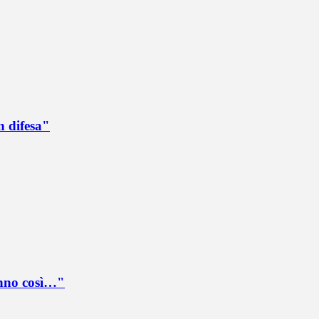
n difesa"
anno così…"