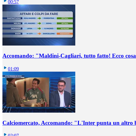
00:57
Accomando: "Maldini-Cagliari, tutto fatto! Ecco cosa
01:09
Calciomercato, Accomando: "L'Inter punta un altro 
02:07