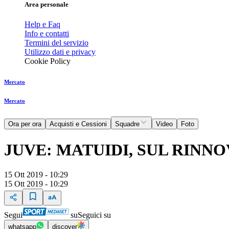
Area personale
Help e Faq
Info e contatti
Termini del servizio
Utilizzo dati e privacy
Cookie Policy
Mercato
Mercato
Ora per ora
Acquisti e Cessioni
Squadre
Video
Foto
JUVE: MATUIDI, SUL RINN
15 Ott 2019 - 10:29
15 Ott 2019 - 10:29
Segui
su
Seguici su
whatsapp
discover