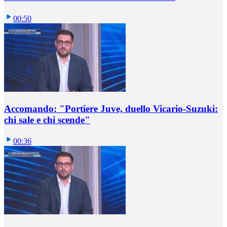
00:50
Accomando: "Portiere Juve, duello Vicario-Suzuki:
chi sale e chi scende"
00:36