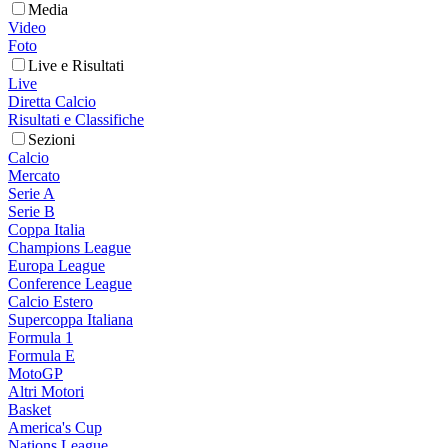
Media
Video
Foto
Live e Risultati
Live
Diretta Calcio
Risultati e Classifiche
Sezioni
Calcio
Mercato
Serie A
Serie B
Coppa Italia
Champions League
Europa League
Conference League
Calcio Estero
Supercoppa Italiana
Formula 1
Formula E
MotoGP
Altri Motori
Basket
America's Cup
Nations League