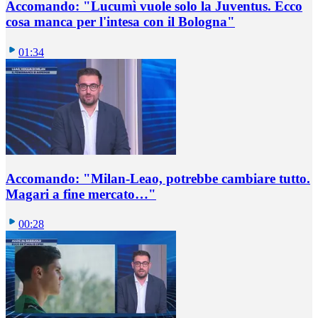
Accomando: "Lucumì vuole solo la Juventus. Ecco
cosa manca per l'intesa con il Bologna"
01:34
Accomando: "Milan-Leao, potrebbe cambiare tutto.
Magari a fine mercato…"
00:28