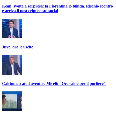
Kean, svolta a sorpresa: la Fiorentina lo blinda. Rischio scontro
e arriva il post criptico sui social
Juve, ora le uscite
Calciomercato Juventus, Miceli: "Ore calde per il portiere"