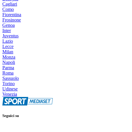
Cagliari
Como
Fiorentina
Frosinone
Genoa
Inter
Juventus
Lazio
Lecce
Milan
Monza
Napoli
Parma
Roma
Sassuolo
Torino
Udinese
Venezia
Seguici su