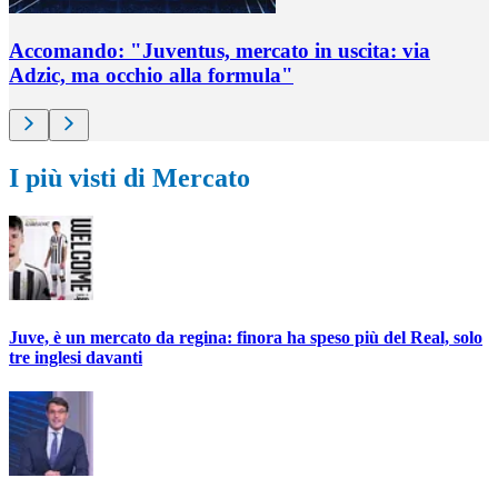
Accomando: "Juventus, mercato in uscita: via
Adzic, ma occhio alla formula"
I più visti di Mercato
Juve, è un mercato da regina: finora ha speso più del Real, solo
tre inglesi davanti