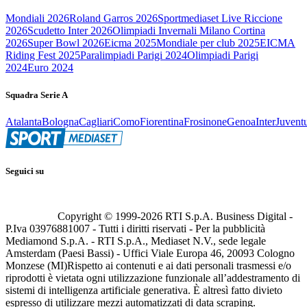
Mondiali 2026
Roland Garros 2026
Sportmediaset Live Riccione
2026
Scudetto Inter 2026
Olimpiadi Invernali Milano Cortina
2026
Super Bowl 2026
Eicma 2025
Mondiale per club 2025
EICMA
Riding Fest 2025
Paralimpiadi Parigi 2024
Olimpiadi Parigi
2024
Euro 2024
Squadra Serie A
Atalanta
Bologna
Cagliari
Como
Fiorentina
Frosinone
Genoa
Inter
Juvent
Seguici su
Copyright © 1999-
2026
RTI S.p.A. Business Digital -
P.Iva 03976881007 - Tutti i diritti riservati - Per la pubblicità
Mediamond S.p.A. - RTI S.p.A., Mediaset N.V., sede legale
Amsterdam (Paesi Bassi) - Uffici Viale Europa 46, 20093 Cologno
Monzese (MI)
Rispetto ai contenuti e ai dati personali trasmessi e/o
riprodotti è vietata ogni utilizzazione funzionale all’addestramento di
sistemi di intelligenza artificiale generativa. È altresì fatto divieto
espresso di utilizzare mezzi automatizzati di data scraping.