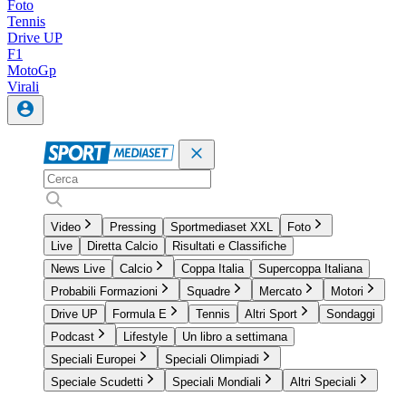
Foto
Tennis
Drive UP
F1
MotoGp
Virali
Video
Pressing
Sportmediaset XXL
Foto
Live
Diretta Calcio
Risultati e Classifiche
News Live
Calcio
Coppa Italia
Supercoppa Italiana
Probabili Formazioni
Squadre
Mercato
Motori
Drive UP
Formula E
Tennis
Altri Sport
Sondaggi
Podcast
Lifestyle
Un libro a settimana
Speciali Europei
Speciali Olimpiadi
Speciale Scudetti
Speciali Mondiali
Altri Speciali