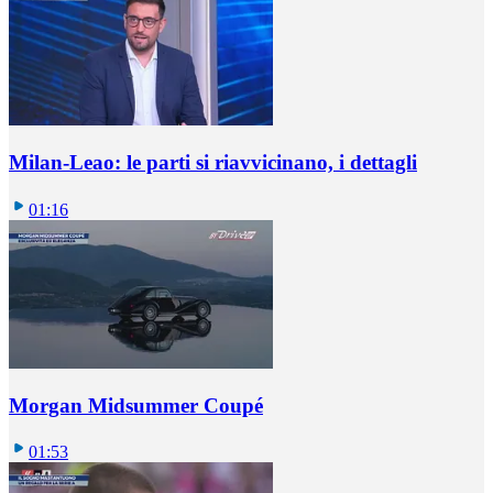
Milan-Leao: le parti si riavvicinano, i dettagli
01:16
Morgan Midsummer Coupé
01:53