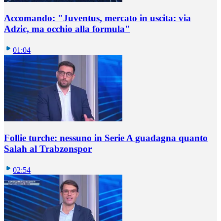
Accomando: "Juventus, mercato in uscita: via
Adzic, ma occhio alla formula"
01:04
Follie turche: nessuno in Serie A guadagna quanto
Salah al Trabzonspor
02:54