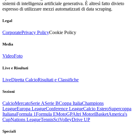
sistemi di intelligenza artificiale generativa. È altresì fatto divieto
espresso di utilizzare mezzi automatizzati di data scraping.
Legal
Corporate
Privacy Policy
Cookie Policy
Media
Video
Foto
Live e Risultati
Live
Diretta Calcio
Risultati e Classifiche
Sezioni
Calcio
Mercato
Serie A
Serie B
Coppa Italia
Champions
League
Europa League
Conference League
Calcio Estero
Supercoppa
Italiana
Formula 1
Formula E
MotoGP
Altri Motori
Basket
America's
Cup
Nations League
Tennis
Sci
Volley
Drive UP
Speciali