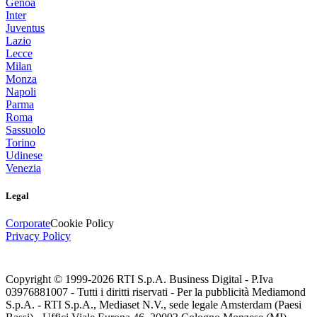
Genoa
Inter
Juventus
Lazio
Lecce
Milan
Monza
Napoli
Parma
Roma
Sassuolo
Torino
Udinese
Venezia
Legal
Corporate
Cookie Policy
Privacy Policy
Copyright © 1999-
2026
RTI S.p.A. Business Digital - P.Iva
03976881007 - Tutti i diritti riservati - Per la pubblicità Mediamond
S.p.A. - RTI S.p.A., Mediaset N.V., sede legale Amsterdam (Paesi