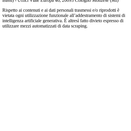
Bassi) - Uffici Viale Europa 46, 20093 Cologno Monzese (MI)
Rispetto ai contenuti e ai dati personali trasmessi e/o riprodotti è
vietata ogni utilizzazione funzionale all’addestramento di sistemi di
intelligenza artificiale generativa. È altresì fatto divieto espresso di
utilizzare mezzi automatizzati di data scraping.