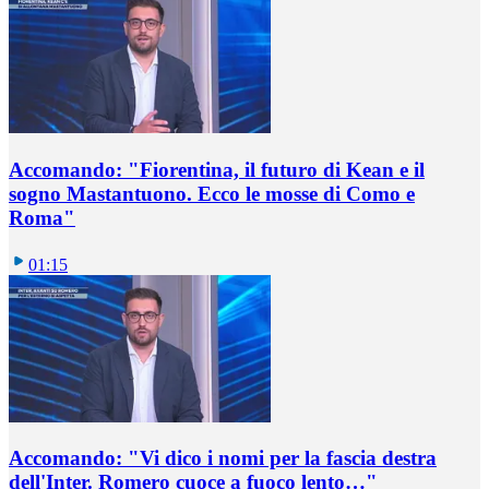
Accomando: "Fiorentina, il futuro di Kean e il
sogno Mastantuono. Ecco le mosse di Como e
Roma"
01:15
Accomando: "Vi dico i nomi per la fascia destra
dell'Inter. Romero cuoce a fuoco lento…"