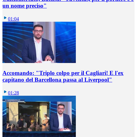
un nome preciso"
01:04
Accomando: "Triplo colpo per il Cagliari! E l'ex
capitano del Barcellona passa al Liverpool"
01:28