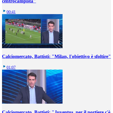
centrocampista"
00:41
Calciomercato, Battisti: "Milan, l'obiettivo è sfoltire"
01:07
Calciomercato, Battisti: "Juventus, per il portiere c'è