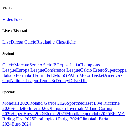
Media
Video
Foto
Live e Risultati
Live
Diretta Calcio
Risultati e Classifiche
Sezioni
Calcio
Mercato
Serie A
Serie B
Coppa Italia
Champions
League
Europa League
Conference League
Calcio Estero
Supercoppa
Italiana
Formula 1
Formula E
MotoGP
Altri Motori
Basket
America's
Cup
Nations League
Tennis
Sci
Volley
Drive UP
Speciali
Mondiali 2026
Roland Garros 2026
Sportmediaset Live Riccione
2026
Scudetto Inter 2026
Olimpiadi Invernali Milano Cortina
2026
Super Bowl 2026
Eicma 2025
Mondiale per club 2025
EICMA
Riding Fest 2025
Paralimpiadi Parigi 2024
Olimpiadi Parigi
2024
Euro 2024