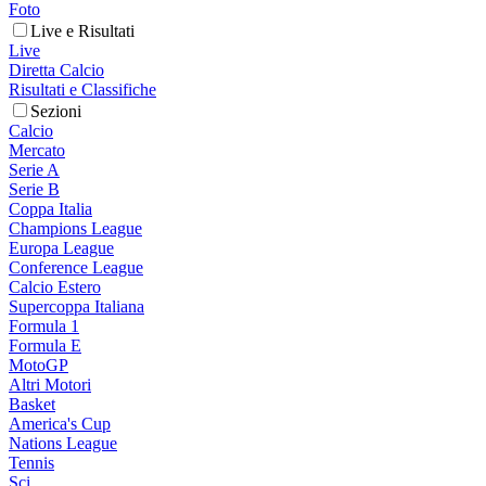
Foto
Live e Risultati
Live
Diretta Calcio
Risultati e Classifiche
Sezioni
Calcio
Mercato
Serie A
Serie B
Coppa Italia
Champions League
Europa League
Conference League
Calcio Estero
Supercoppa Italiana
Formula 1
Formula E
MotoGP
Altri Motori
Basket
America's Cup
Nations League
Tennis
Sci