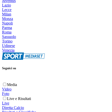
Juventus
Lazio
Lecce
Milan
Monza
Napoli
Parma
Roma
Sassuolo
Torino
Udinese
Venezia
Seguici su
Media
Video
Foto
Live e Risultati
Live
Diretta Calcio