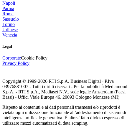
Napoli
Parma
Roma
Sassuolo
Torino
Udinese
Venezia
Legal
Corporate
Cookie Policy
Privacy Policy
Copyright © 1999-
2026
RTI S.p.A. Business Digital - P.Iva
03976881007 - Tutti i diritti riservati - Per la pubblicità Mediamond
S.p.A. - RTI S.p.A., Mediaset N.V., sede legale Amsterdam (Paesi
Bassi) - Uffici Viale Europa 46, 20093 Cologno Monzese (MI)
Rispetto ai contenuti e ai dati personali trasmessi e/o riprodotti è
vietata ogni utilizzazione funzionale all’addestramento di sistemi di
intelligenza artificiale generativa. È altresì fatto divieto espresso di
utilizzare mezzi automatizzati di data scraping.