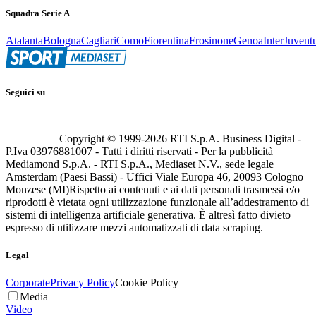
Squadra Serie A
Atalanta
Bologna
Cagliari
Como
Fiorentina
Frosinone
Genoa
Inter
Juvent
Seguici su
Copyright © 1999-
2026
RTI S.p.A. Business Digital -
P.Iva 03976881007 - Tutti i diritti riservati - Per la pubblicità
Mediamond S.p.A. - RTI S.p.A., Mediaset N.V., sede legale
Amsterdam (Paesi Bassi) - Uffici Viale Europa 46, 20093 Cologno
Monzese (MI)
Rispetto ai contenuti e ai dati personali trasmessi e/o
riprodotti è vietata ogni utilizzazione funzionale all’addestramento di
sistemi di intelligenza artificiale generativa. È altresì fatto divieto
espresso di utilizzare mezzi automatizzati di data scraping.
Legal
Corporate
Privacy Policy
Cookie Policy
Media
Video