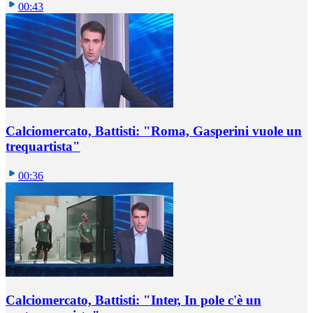
00:43
Calciomercato, Battisti: "Roma, Gasperini vuole un
trequartista"
00:36
Calciomercato, Battisti: "Inter, In pole c'è un