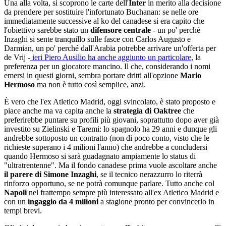
Una alla volta, si scoprono le carte dell'
Inter
in merito alla decisione
da prendere per sostituire l'infortunato Buchanan: se nelle ore
immediatamente successive al ko del canadese si era capito che
l'obiettivo sarebbe stato un
difensore centrale
- un po' perché
Inzaghi si sente tranquillo sulle fasce con Carlos Augusto e
Darmian, un po' perché dall'Arabia potrebbe arrivare un'offerta per
de Vrij -
ieri Piero Ausilio ha anche aggiunto un particolare
, la
preferenza per un giocatore mancino. Il che, considerando i nomi
emersi in questi giorni, sembra portare dritti all'opzione
Mario
Hermoso
ma non è tutto così semplice, anzi.
È vero che l'ex Atletico Madrid, oggi svincolato, è stato proposto e
piace anche ma va capita anche la
strategia di Oaktree
che
preferirebbe puntare su profili più giovani, soprattutto dopo aver già
investito su Zielinski e Taremi: lo spagnolo ha 29 anni e dunque gli
andrebbe sottoposto un contratto (non di poco conto, visto che le
richieste superano i 4 milioni l'anno) che andrebbe a concludersi
quando Hermoso si sarà guadagnato ampiamente lo status di
"ultratrentenne". Ma il fondo canadese prima vuole ascoltare anche
il parere di Simone Inzaghi
, se il tecnico nerazzurro lo riterrà
rinforzo opportuno, se ne potrà comunque parlare. Tutto anche col
Napoli
nel frattempo sempre più interessato all'ex Atletico Madrid e
con un
ingaggio da 4 milioni
a stagione pronto per convincerlo in
tempi brevi.