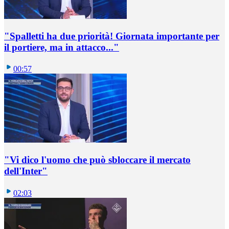
"Spalletti ha due priorità! Giornata importante per
il portiere, ma in attacco..."
00:57
"Vi dico l'uomo che può sbloccare il mercato
dell'Inter"
02:03