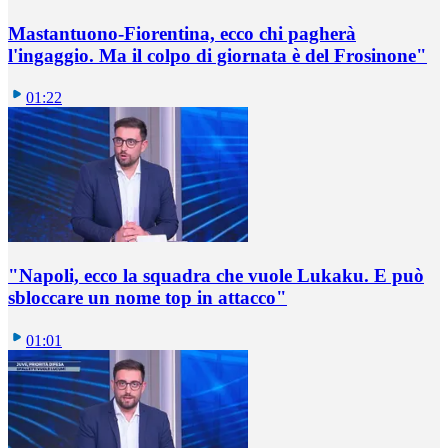
Mastantuono-Fiorentina, ecco chi pagherà
l'ingaggio. Ma il colpo di giornata è del Frosinone"
01:22
"Napoli, ecco la squadra che vuole Lukaku. E può
sbloccare un nome top in attacco"
01:01