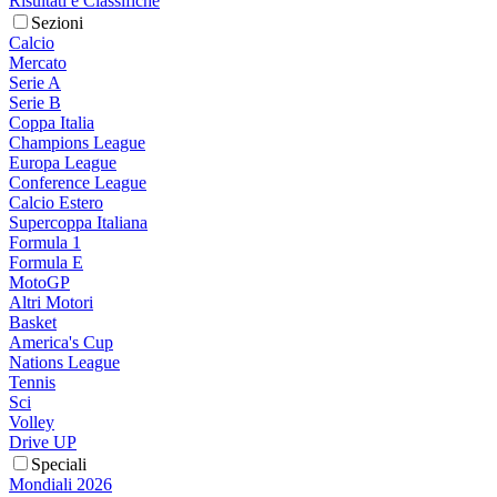
Risultati e Classifiche
Sezioni
Calcio
Mercato
Serie A
Serie B
Coppa Italia
Champions League
Europa League
Conference League
Calcio Estero
Supercoppa Italiana
Formula 1
Formula E
MotoGP
Altri Motori
Basket
America's Cup
Nations League
Tennis
Sci
Volley
Drive UP
Speciali
Mondiali 2026