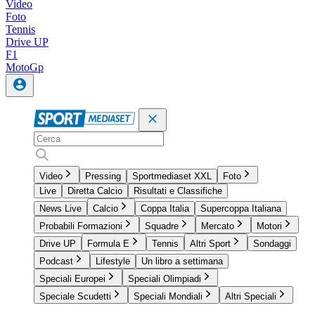
Video
Foto
Tennis
Drive UP
F1
MotoGp
Video
Pressing
Sportmediaset XXL
Foto
Live
Diretta Calcio
Risultati e Classifiche
News Live
Calcio
Coppa Italia
Supercoppa Italiana
Probabili Formazioni
Squadre
Mercato
Motori
Drive UP
Formula E
Tennis
Altri Sport
Sondaggi
Podcast
Lifestyle
Un libro a settimana
Speciali Europei
Speciali Olimpiadi
Speciale Scudetti
Speciali Mondiali
Altri Speciali