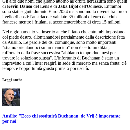
Gli altri due nomi che girano attorno all'orbita nerazzurra sono quelli
di
Kevin Danso
del Lens e di
Jaka Bijol
dell'Udinese. Entrambi
sono stati seguiti durante Euro 2024 ma sono molto diversi tra loro a
livello di costi: l'austriaco è valutato 35 milioni di euro dal club
francese mentre i friulani si accontenterebbero di circa 15 milioni.
Nel ragionamento va inserito anche il fatto che entrambi impostano
col piede destro, allontanandosi parzialmente dalla descrizione fatta
da Ausilio. Le parole del ds, comunque, sono molto importanti:
"stiamo orientandoci su un mancino" non è certo un diktat,
rafforzato dalla frase successiva "abbiamo tempo due mesi per
trovare la soluzione giusta". L'infortunio di Buchanan è stato un
imprevisto a cui l'Inter reagirà in sede di mercato ma senza fretta: c'è
tempo, e l'opportunità giusta prima o poi uscirà.
Leggi anche
Ausilio: "Ecco chi sostituirà Buchanan, de Vrij è importante
per noi"