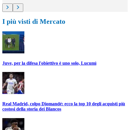
I più visti di Mercato
Juve, per la difesa l'obiettivo è uno solo, Lucumì
Real Madrid, colpo Diomandé: ecco la top 10 degli acquisti più
costosi della storia dei Blancos