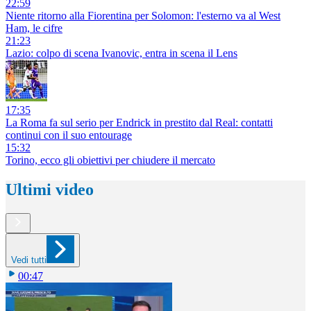
22:59
Niente ritorno alla Fiorentina per Solomon: l'esterno va al West
Ham, le cifre
21:23
Lazio: colpo di scena Ivanovic, entra in scena il Lens
17:35
La Roma fa sul serio per Endrick in prestito dal Real: contatti
continui con il suo entourage
15:32
Torino, ecco gli obiettivi per chiudere il mercato
Ultimi video
Vedi tutti
00:47