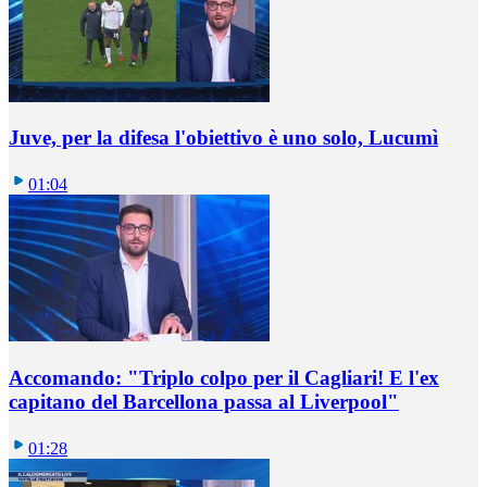
Juve, per la difesa l'obiettivo è uno solo, Lucumì
01:04
Accomando: "Triplo colpo per il Cagliari! E l'ex
capitano del Barcellona passa al Liverpool"
01:28