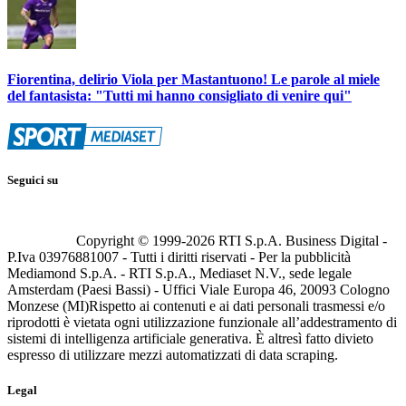
Fiorentina, delirio Viola per Mastantuono! Le parole al miele
del fantasista: "Tutti mi hanno consigliato di venire qui"
Seguici su
Copyright © 1999-
2026
RTI S.p.A. Business Digital -
P.Iva 03976881007 - Tutti i diritti riservati - Per la pubblicità
Mediamond S.p.A. - RTI S.p.A., Mediaset N.V., sede legale
Amsterdam (Paesi Bassi) - Uffici Viale Europa 46, 20093 Cologno
Monzese (MI)
Rispetto ai contenuti e ai dati personali trasmessi e/o
riprodotti è vietata ogni utilizzazione funzionale all’addestramento di
sistemi di intelligenza artificiale generativa. È altresì fatto divieto
espresso di utilizzare mezzi automatizzati di data scraping.
Legal