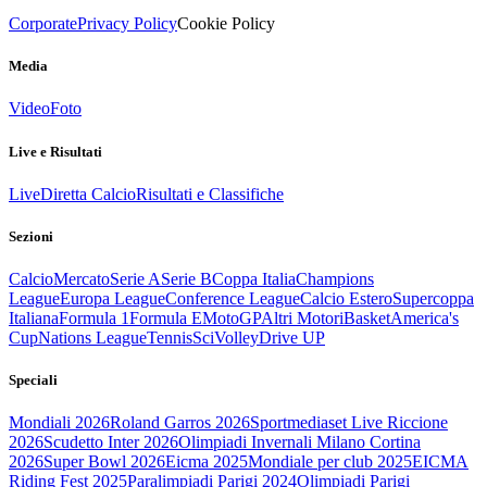
Corporate
Privacy Policy
Cookie Policy
Media
Video
Foto
Live e Risultati
Live
Diretta Calcio
Risultati e Classifiche
Sezioni
Calcio
Mercato
Serie A
Serie B
Coppa Italia
Champions
League
Europa League
Conference League
Calcio Estero
Supercoppa
Italiana
Formula 1
Formula E
MotoGP
Altri Motori
Basket
America's
Cup
Nations League
Tennis
Sci
Volley
Drive UP
Speciali
Mondiali 2026
Roland Garros 2026
Sportmediaset Live Riccione
2026
Scudetto Inter 2026
Olimpiadi Invernali Milano Cortina
2026
Super Bowl 2026
Eicma 2025
Mondiale per club 2025
EICMA
Riding Fest 2025
Paralimpiadi Parigi 2024
Olimpiadi Parigi