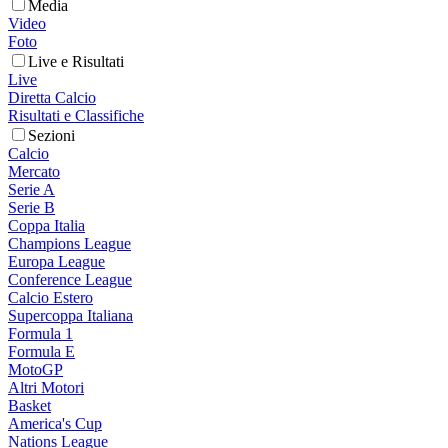
Media
Video
Foto
Live e Risultati
Live
Diretta Calcio
Risultati e Classifiche
Sezioni
Calcio
Mercato
Serie A
Serie B
Coppa Italia
Champions League
Europa League
Conference League
Calcio Estero
Supercoppa Italiana
Formula 1
Formula E
MotoGP
Altri Motori
Basket
America's Cup
Nations League