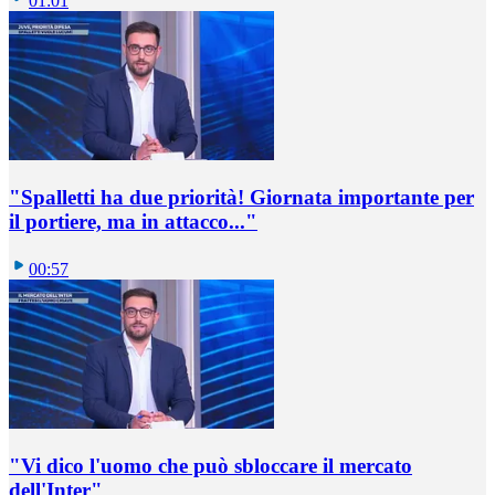
01:01
"Spalletti ha due priorità! Giornata importante per
il portiere, ma in attacco..."
00:57
"Vi dico l'uomo che può sbloccare il mercato
dell'Inter"