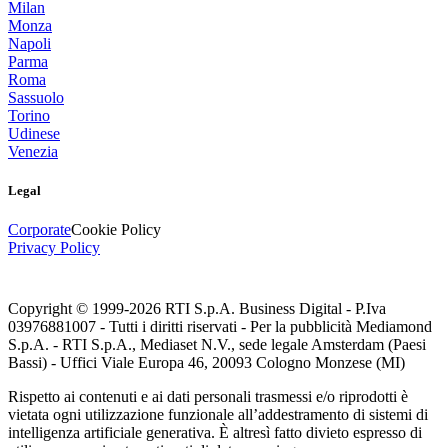
Milan
Monza
Napoli
Parma
Roma
Sassuolo
Torino
Udinese
Venezia
Legal
Corporate
Cookie Policy
Privacy Policy
Copyright © 1999-
2026
RTI S.p.A. Business Digital - P.Iva
03976881007 - Tutti i diritti riservati - Per la pubblicità Mediamond
S.p.A. - RTI S.p.A., Mediaset N.V., sede legale Amsterdam (Paesi
Bassi) - Uffici Viale Europa 46, 20093 Cologno Monzese (MI)
Rispetto ai contenuti e ai dati personali trasmessi e/o riprodotti è
vietata ogni utilizzazione funzionale all’addestramento di sistemi di
intelligenza artificiale generativa. È altresì fatto divieto espresso di