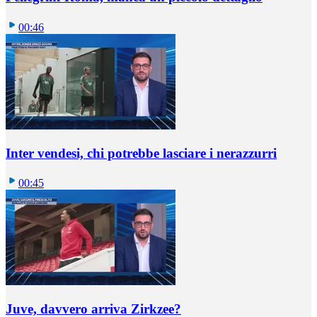
00:46
Inter vendesi, chi potrebbe lasciare i nerazzurri
00:45
Juve, davvero arriva Zirkzee?