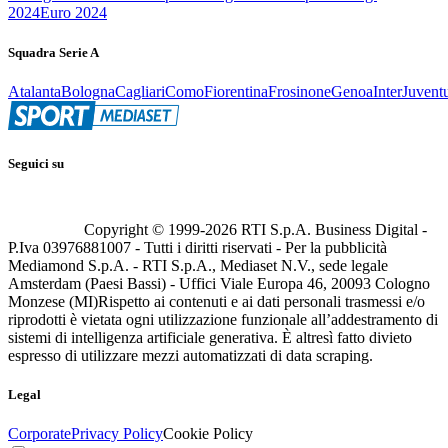
2024
Euro 2024
Squadra Serie A
Atalanta
Bologna
Cagliari
Como
Fiorentina
Frosinone
Genoa
Inter
Juvent
Seguici su
Copyright © 1999-
2026
RTI S.p.A. Business Digital -
P.Iva 03976881007 - Tutti i diritti riservati - Per la pubblicità
Mediamond S.p.A. - RTI S.p.A., Mediaset N.V., sede legale
Amsterdam (Paesi Bassi) - Uffici Viale Europa 46, 20093 Cologno
Monzese (MI)
Rispetto ai contenuti e ai dati personali trasmessi e/o
riprodotti è vietata ogni utilizzazione funzionale all’addestramento di
sistemi di intelligenza artificiale generativa. È altresì fatto divieto
espresso di utilizzare mezzi automatizzati di data scraping.
Legal
Corporate
Privacy Policy
Cookie Policy