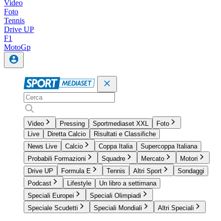
Video
Foto
Tennis
Drive UP
F1
MotoGp
Video
Pressing
Sportmediaset XXL
Foto
Live
Diretta Calcio
Risultati e Classifiche
News Live
Calcio
Coppa Italia
Supercoppa Italiana
Probabili Formazioni
Squadre
Mercato
Motori
Drive UP
Formula E
Tennis
Altri Sport
Sondaggi
Podcast
Lifestyle
Un libro a settimana
Speciali Europei
Speciali Olimpiadi
Speciale Scudetti
Speciali Mondiali
Altri Speciali