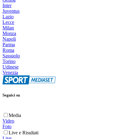
Inter
Juventus
Lazio
Lecce
Milan
Monza
Napoli
Parma
Roma
Sassuolo
Torino
Udinese
Venezia
Seguici su
Media
Video
Foto
Live e Risultati
Live