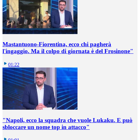
Mastantuono-Fiorentina, ecco chi pagherà
l'ingaggio. Ma il colpo di giornata è del Frosinone"
01:22
"Napoli, ecco la squadra che vuole Lukaku. E può
sbloccare un nome top in attacco"