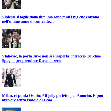
Vinicius si toglie dalla lista, ma sono tanti i big che entrano
nell’ultimo anno di contratto…
Vlahovic, la porta Juve non si è riaperta: intreccio Turchia-
Spagna per prendere Dusan a zero
Milan, rispunta Osorio: è il jolly perfetto per Amorim. E può
arrivare senza l'addio di Leao