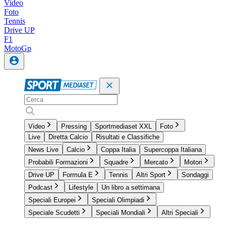
Video
Foto
Tennis
Drive UP
F1
MotoGp
Video
Pressing
Sportmediaset XXL
Foto
Live
Diretta Calcio
Risultati e Classifiche
News Live
Calcio
Coppa Italia
Supercoppa Italiana
Probabili Formazioni
Squadre
Mercato
Motori
Drive UP
Formula E
Tennis
Altri Sport
Sondaggi
Podcast
Lifestyle
Un libro a settimana
Speciali Europei
Speciali Olimpiadi
Speciale Scudetti
Speciali Mondiali
Altri Speciali