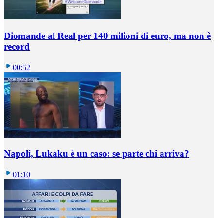
Diomande al Real per 140 milioni di euro, ma non è
record
00:52
Napoli, Lukaku è un caso: se parte chi arriva?
01:10