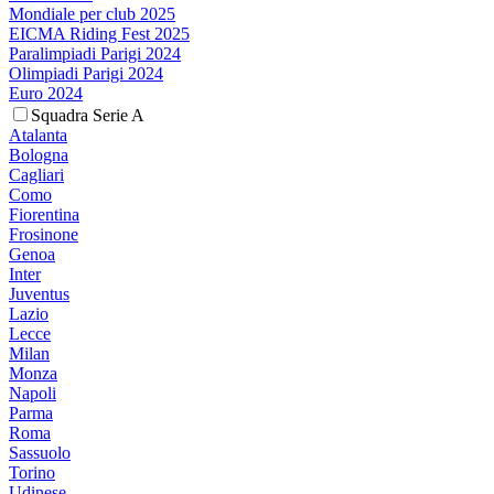
Mondiale per club 2025
EICMA Riding Fest 2025
Paralimpiadi Parigi 2024
Olimpiadi Parigi 2024
Euro 2024
Squadra Serie A
Atalanta
Bologna
Cagliari
Como
Fiorentina
Frosinone
Genoa
Inter
Juventus
Lazio
Lecce
Milan
Monza
Napoli
Parma
Roma
Sassuolo
Torino
Udinese