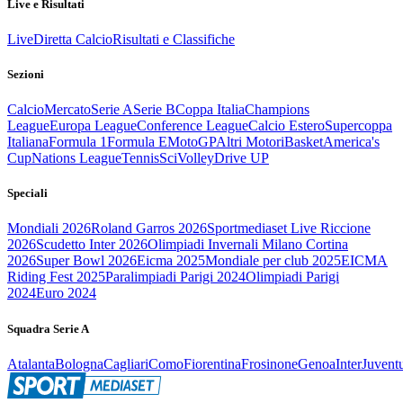
Live e Risultati
Live
Diretta Calcio
Risultati e Classifiche
Sezioni
Calcio
Mercato
Serie A
Serie B
Coppa Italia
Champions
League
Europa League
Conference League
Calcio Estero
Supercoppa
Italiana
Formula 1
Formula E
MotoGP
Altri Motori
Basket
America's
Cup
Nations League
Tennis
Sci
Volley
Drive UP
Speciali
Mondiali 2026
Roland Garros 2026
Sportmediaset Live Riccione
2026
Scudetto Inter 2026
Olimpiadi Invernali Milano Cortina
2026
Super Bowl 2026
Eicma 2025
Mondiale per club 2025
EICMA
Riding Fest 2025
Paralimpiadi Parigi 2024
Olimpiadi Parigi
2024
Euro 2024
Squadra Serie A
Atalanta
Bologna
Cagliari
Como
Fiorentina
Frosinone
Genoa
Inter
Juvent