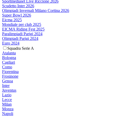
Sportmediaset Live Riccione 2026
Scudetto Inter 2026
Olimpiadi Invernali Milano Cortina 2026
Super Bowl 2026
Eicma 2025
Mondiale per club 2025
EICMA Riding Fest 2025
Paralimpiadi Parigi 2024
Olimpiadi Parigi 2024
Euro 2024
Squadra Serie A
Atalanta
Bologna
Cagliari
Como
Fiorentina
Frosinone
Genoa
Inter
Juventus
Lazio
Lecce
Milan
Monza
Napoli