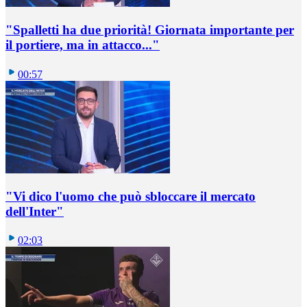
"Spalletti ha due priorità! Giornata importante per
il portiere, ma in attacco..."
00:57
"Vi dico l'uomo che può sbloccare il mercato
dell'Inter"
02:03