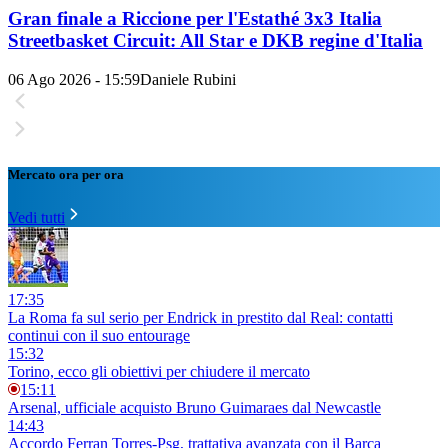
Gran finale a Riccione per l'Estathé 3x3 Italia
Streetbasket Circuit: All Star e DKB regine d'Italia
06 Ago 2026 - 15:59
Daniele Rubini
Mercato ora per ora
Vedi tutti
17:35
La Roma fa sul serio per Endrick in prestito dal Real: contatti
continui con il suo entourage
15:32
Torino, ecco gli obiettivi per chiudere il mercato
15:11
Arsenal, ufficiale acquisto Bruno Guimaraes dal Newcastle
14:43
Accordo Ferran Torres-Psg, trattativa avanzata con il Barça