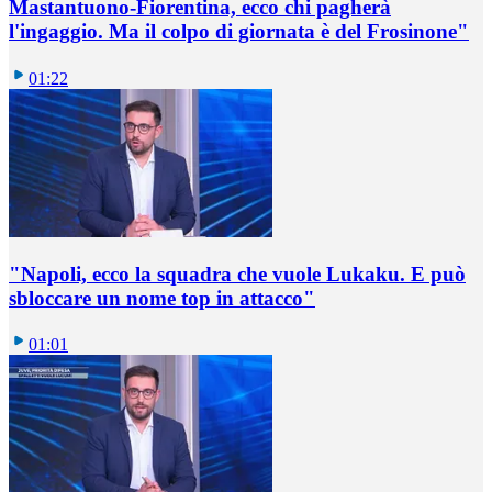
Mastantuono-Fiorentina, ecco chi pagherà
l'ingaggio. Ma il colpo di giornata è del Frosinone"
01:22
"Napoli, ecco la squadra che vuole Lukaku. E può
sbloccare un nome top in attacco"
01:01