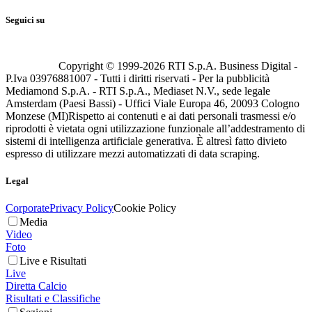
Seguici su
Copyright © 1999-
2026
RTI S.p.A. Business Digital -
P.Iva 03976881007 - Tutti i diritti riservati - Per la pubblicità
Mediamond S.p.A. - RTI S.p.A., Mediaset N.V., sede legale
Amsterdam (Paesi Bassi) - Uffici Viale Europa 46, 20093 Cologno
Monzese (MI)
Rispetto ai contenuti e ai dati personali trasmessi e/o
riprodotti è vietata ogni utilizzazione funzionale all’addestramento di
sistemi di intelligenza artificiale generativa. È altresì fatto divieto
espresso di utilizzare mezzi automatizzati di data scraping.
Legal
Corporate
Privacy Policy
Cookie Policy
Media
Video
Foto
Live e Risultati
Live
Diretta Calcio
Risultati e Classifiche