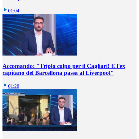
01:04
Accomando: "Triplo colpo per il Cagliari! E l'ex
capitano del Barcellona passa al Liverpool"
01:28