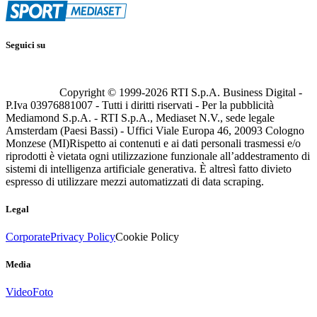
Seguici su
Copyright © 1999-
2026
RTI S.p.A. Business Digital -
P.Iva 03976881007 - Tutti i diritti riservati - Per la pubblicità
Mediamond S.p.A. - RTI S.p.A., Mediaset N.V., sede legale
Amsterdam (Paesi Bassi) - Uffici Viale Europa 46, 20093 Cologno
Monzese (MI)
Rispetto ai contenuti e ai dati personali trasmessi e/o
riprodotti è vietata ogni utilizzazione funzionale all’addestramento di
sistemi di intelligenza artificiale generativa. È altresì fatto divieto
espresso di utilizzare mezzi automatizzati di data scraping.
Legal
Corporate
Privacy Policy
Cookie Policy
Media
Video
Foto