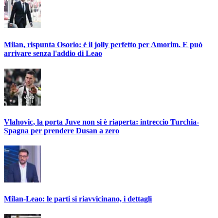
Milan, rispunta Osorio: è il jolly perfetto per Amorim. E può
arrivare senza l'addio di Leao
Vlahovic, la porta Juve non si è riaperta: intreccio Turchia-
Spagna per prendere Dusan a zero
Milan-Leao: le parti si riavvicinano, i dettagli