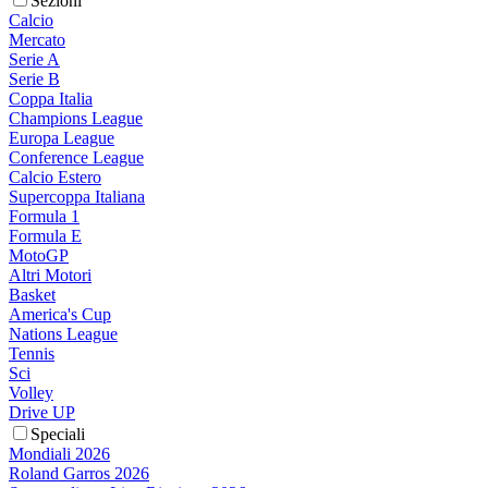
Sezioni
Calcio
Mercato
Serie A
Serie B
Coppa Italia
Champions League
Europa League
Conference League
Calcio Estero
Supercoppa Italiana
Formula 1
Formula E
MotoGP
Altri Motori
Basket
America's Cup
Nations League
Tennis
Sci
Volley
Drive UP
Speciali
Mondiali 2026
Roland Garros 2026