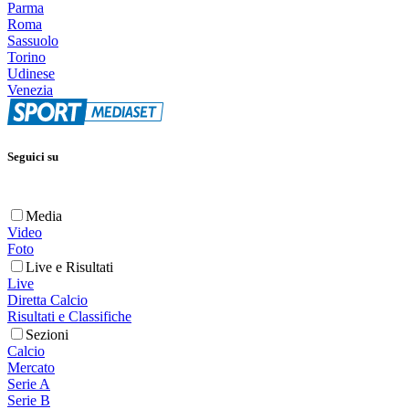
Parma
Roma
Sassuolo
Torino
Udinese
Venezia
Seguici su
Media
Video
Foto
Live e Risultati
Live
Diretta Calcio
Risultati e Classifiche
Sezioni
Calcio
Mercato
Serie A
Serie B