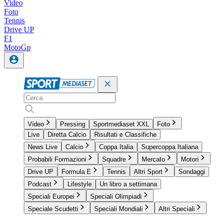
Video
Foto
Tennis
Drive UP
F1
MotoGp
Video
Pressing
Sportmediaset XXL
Foto
Live
Diretta Calcio
Risultati e Classifiche
News Live
Calcio
Coppa Italia
Supercoppa Italiana
Probabili Formazioni
Squadre
Mercato
Motori
Drive UP
Formula E
Tennis
Altri Sport
Sondaggi
Podcast
Lifestyle
Un libro a settimana
Speciali Europei
Speciali Olimpiadi
Speciale Scudetti
Speciali Mondiali
Altri Speciali