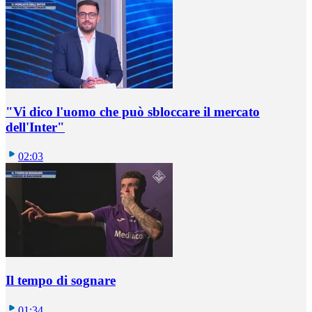
"Vi dico l'uomo che può sbloccare il mercato
dell'Inter"
02:03
Il tempo di sognare
01:34