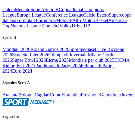
Calcio
Mercato
Serie A
Serie B
Coppa Italia
Champions
League
Europa League
Conference League
Calcio Estero
Supercoppa
Italiana
Formula 1
Formula E
MotoGP
Altri Motori
Basket
America's
Cup
Nations League
Tennis
Sci
Volley
Drive UP
Speciali
Mondiali 2026
Roland Garros 2026
Sportmediaset Live Riccione
2026
Scudetto Inter 2026
Olimpiadi Invernali Milano Cortina
2026
Super Bowl 2026
Eicma 2025
Mondiale per club 2025
EICMA
Riding Fest 2025
Paralimpiadi Parigi 2024
Olimpiadi Parigi
2024
Euro 2024
Squadra Serie A
Atalanta
Bologna
Cagliari
Como
Fiorentina
Frosinone
Genoa
Inter
Juvent
Seguici su