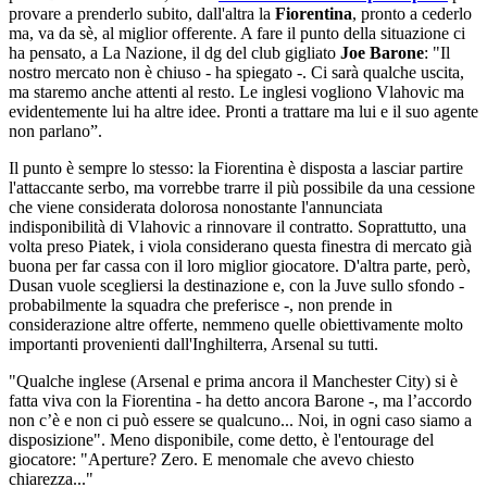
provare a prenderlo subito, dall'altra la
Fiorentina
, pronto a cederlo
ma, va da sè, al miglior offerente. A fare il punto della situazione ci
ha pensato, a La Nazione, il dg del club gigliato
Joe Barone
: "Il
nostro mercato non è chiuso - ha spiegato -. Ci sarà qualche uscita,
ma staremo anche attenti al resto. Le inglesi vogliono Vlahovic ma
evidentemente lui ha altre idee. Pronti a trattare ma lui e il suo agente
non parlano”.
Il punto è sempre lo stesso: la Fiorentina è disposta a lasciar partire
l'attaccante serbo, ma vorrebbe trarre il più possibile da una cessione
che viene considerata dolorosa nonostante l'annunciata
indisponibilità di Vlahovic a rinnovare il contratto. Soprattutto, una
volta preso Piatek, i viola considerano questa finestra di mercato già
buona per far cassa con il loro miglior giocatore. D'altra parte, però,
Dusan vuole scegliersi la destinazione e, con la Juve sullo sfondo -
probabilmente la squadra che preferisce -, non prende in
considerazione altre offerte, nemmeno quelle obiettivamente molto
importanti provenienti dall'Inghilterra, Arsenal su tutti.
"​Qualche inglese (Arsenal e prima ancora il Manchester City) si è
fatta viva con la Fiorentina - ha detto ancora Barone -, ma l’accordo
non c’è e non ci può essere se qualcuno... Noi, in ogni caso siamo a
disposizione". Meno disponibile, come detto, è l'entourage del
giocatore: "Aperture? Zero. E menomale che avevo chiesto
chiarezza..."