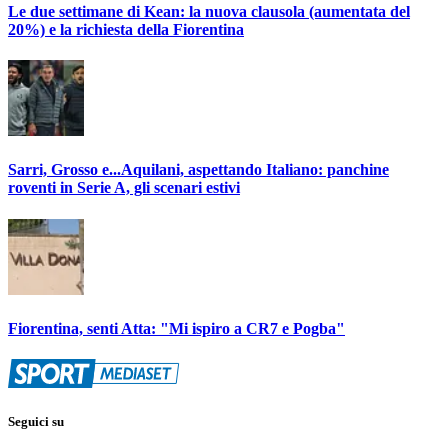
Le due settimane di Kean: la nuova clausola (aumentata del
20%) e la richiesta della Fiorentina
Sarri, Grosso e...Aquilani, aspettando Italiano: panchine
roventi in Serie A, gli scenari estivi
Fiorentina, senti Atta: "Mi ispiro a CR7 e Pogba"
Seguici su