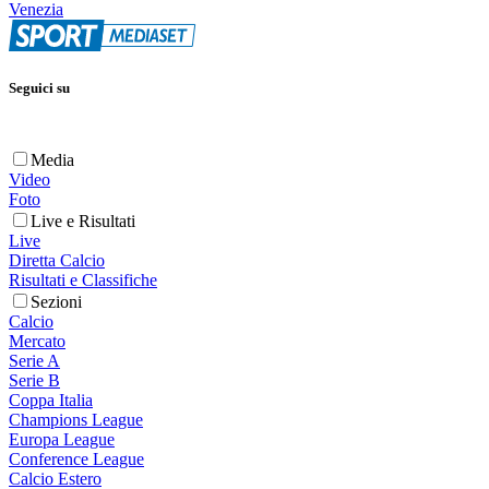
Venezia
Seguici su
Media
Video
Foto
Live e Risultati
Live
Diretta Calcio
Risultati e Classifiche
Sezioni
Calcio
Mercato
Serie A
Serie B
Coppa Italia
Champions League
Europa League
Conference League
Calcio Estero