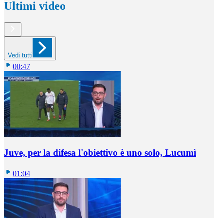
Ultimi video
Vedi tutti
00:47
Juve, per la difesa l'obiettivo è uno solo, Lucumì
01:04