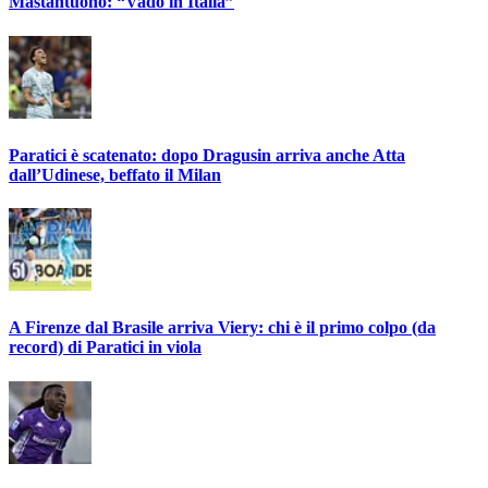
Mastantuono: “Vado in Italia”
Paratici è scatenato: dopo Dragusin arriva anche Atta
dall’Udinese, beffato il Milan
A Firenze dal Brasile arriva Viery: chi è il primo colpo (da
record) di Paratici in viola