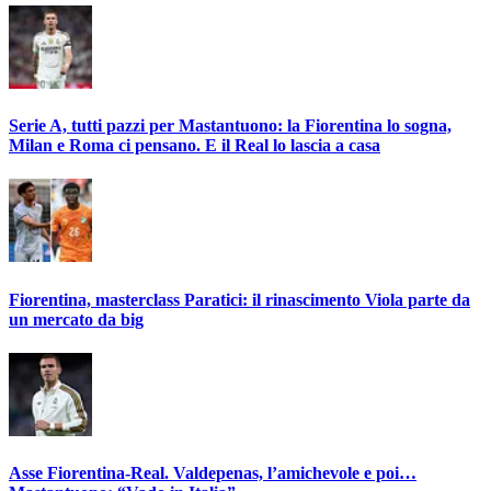
Serie A, tutti pazzi per Mastantuono: la Fiorentina lo sogna,
Milan e Roma ci pensano. E il Real lo lascia a casa
Fiorentina, masterclass Paratici: il rinascimento Viola parte da
un mercato da big
Asse Fiorentina-Real. Valdepenas, l’amichevole e poi…