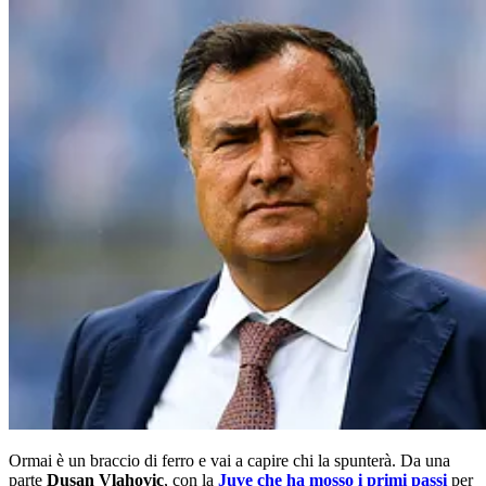
Ormai è un braccio di ferro e vai a capire chi la spunterà. Da una
parte
Dusan Vlahovic
, con la
Juve che ha mosso i primi passi
per