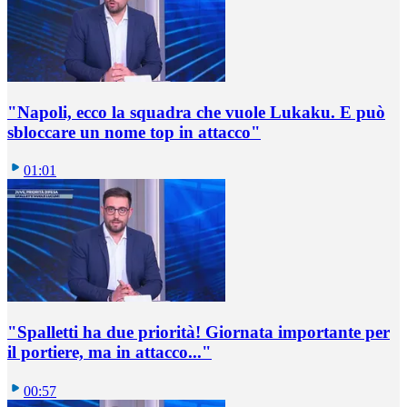
"Napoli, ecco la squadra che vuole Lukaku. E può
sbloccare un nome top in attacco"
01:01
"Spalletti ha due priorità! Giornata importante per
il portiere, ma in attacco..."
00:57