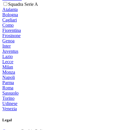
Squadra Serie A
Atalanta
Bologna
Cagliari
Como
Fiorentina
Frosinone
Genoa
Inter
Juventus
Lazio
Lecce
Milan
Monza
Napoli
Parma
Roma
Sassuolo
Torino
Udinese
Venezia
Legal