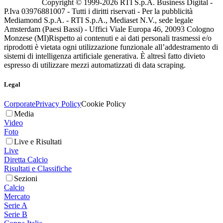
Copyright © 1999-
2026
RTI S.p.A. Business Digital -
P.Iva 03976881007 - Tutti i diritti riservati - Per la pubblicità
Mediamond S.p.A. - RTI S.p.A., Mediaset N.V., sede legale
Amsterdam (Paesi Bassi) - Uffici Viale Europa 46, 20093 Cologno
Monzese (MI)
Rispetto ai contenuti e ai dati personali trasmessi e/o
riprodotti è vietata ogni utilizzazione funzionale all’addestramento di
sistemi di intelligenza artificiale generativa. È altresì fatto divieto
espresso di utilizzare mezzi automatizzati di data scraping.
Legal
Corporate
Privacy Policy
Cookie Policy
Media
Video
Foto
Live e Risultati
Live
Diretta Calcio
Risultati e Classifiche
Sezioni
Calcio
Mercato
Serie A
Serie B