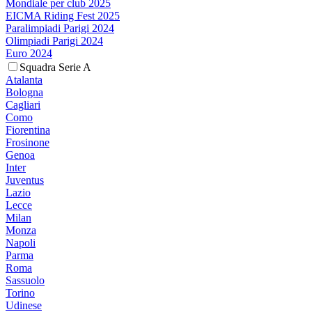
Mondiale per club 2025
EICMA Riding Fest 2025
Paralimpiadi Parigi 2024
Olimpiadi Parigi 2024
Euro 2024
Squadra Serie A
Atalanta
Bologna
Cagliari
Como
Fiorentina
Frosinone
Genoa
Inter
Juventus
Lazio
Lecce
Milan
Monza
Napoli
Parma
Roma
Sassuolo
Torino
Udinese