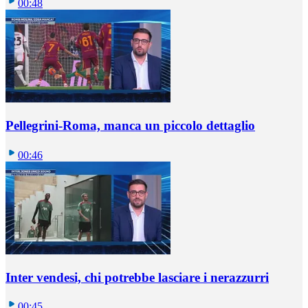
00:48
Pellegrini-Roma, manca un piccolo dettaglio
00:46
Inter vendesi, chi potrebbe lasciare i nerazzurri
00:45