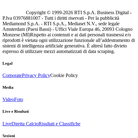
Copyright © 1999-
2026
RTI S.p.A. Business Digital -
P.Iva 03976881007 - Tutti i diritti riservati - Per la pubblicità
Mediamond S.p.A. - RTI S.p.A., Mediaset N.V., sede legale
Amsterdam (Paesi Bassi) - Uffici Viale Europa 46, 20093 Cologno
Monzese (MI)
Rispetto ai contenuti e ai dati personali trasmessi e/o
riprodotti è vietata ogni utilizzazione funzionale all’addestramento di
sistemi di intelligenza artificiale generativa. È altresì fatto divieto
espresso di utilizzare mezzi automatizzati di data scraping.
Legal
Corporate
Privacy Policy
Cookie Policy
Media
Video
Foto
Live e Risultati
Live
Diretta Calcio
Risultati e Classifiche
Sezioni