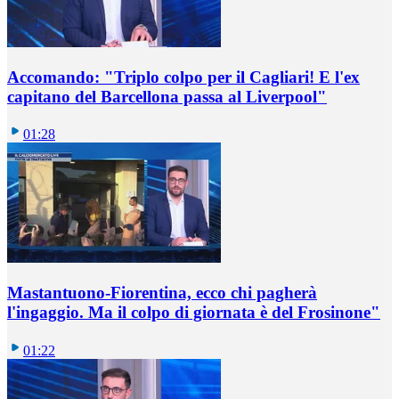
Accomando: "Triplo colpo per il Cagliari! E l'ex
capitano del Barcellona passa al Liverpool"
01:28
Mastantuono-Fiorentina, ecco chi pagherà
l'ingaggio. Ma il colpo di giornata è del Frosinone"
01:22