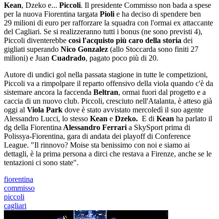
Kean
, Dzeko e...
Piccoli
. Il presidente Commisso non bada a spese
per la nuova Fiorentina targata
Pioli
e ha deciso di spendere ben
29 milioni di euro per rafforzare la squadra con l'ormai ex attaccante
del Cagliari. Se si realizzeranno tutti i bonus (ne sono previsti 4),
Piccoli diventerebbe
così l'acquisto più caro della storia
dei
gigliati superando
Nico Gonzalez
(allo Stoccarda sono finiti 27
milioni) e Juan
Cuadrado
, pagato poco più di 20.
Autore di undici gol nella passata stagione in tutte le competizioni,
Piccoli va a rimpolpare il reparto offensivo della viola quando c'è da
sistemare ancora la faccenda
Beltran
, ormai fuori dal progetto e a
caccia di un nuovo club. Piccoli, cresciuto nell'Atalanta, è atteso già
oggi al
Viola Park
dove è stato avvistato mercoledì il suo agente
Alessandro Lucci, lo stesso
Kean
e
Dzeko.
E di
Kean
ha parlato il
dg della Fiorentina
Alessandro Ferrari
a SkySport prima di
Polissya-Fiorentina, gara di andata dei playoff di Conference
League. "Il rinnovo? Moise sta benissimo con noi e siamo ai
dettagli, è la prima persona a dirci che restava a Firenze, anche se le
tentazioni ci sono state".
fiorentina
commisso
piccoli
cagliari