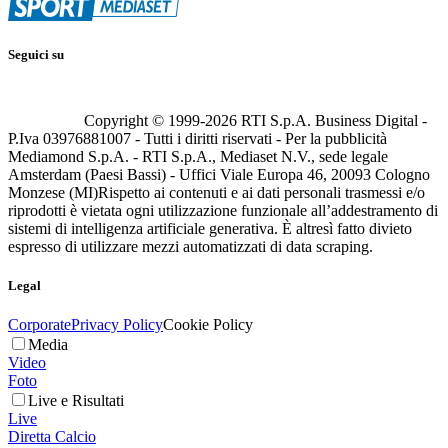
Seguici su
Copyright © 1999-
2026
RTI S.p.A. Business Digital -
P.Iva 03976881007 - Tutti i diritti riservati - Per la pubblicità
Mediamond S.p.A. - RTI S.p.A., Mediaset N.V., sede legale
Amsterdam (Paesi Bassi) - Uffici Viale Europa 46, 20093 Cologno
Monzese (MI)
Rispetto ai contenuti e ai dati personali trasmessi e/o
riprodotti è vietata ogni utilizzazione funzionale all’addestramento di
sistemi di intelligenza artificiale generativa. È altresì fatto divieto
espresso di utilizzare mezzi automatizzati di data scraping.
Legal
Corporate
Privacy Policy
Cookie Policy
Media
Video
Foto
Live e Risultati
Live
Diretta Calcio