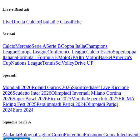
Live e Risultati
Live
Diretta Calcio
Risultati e Classifiche
Sezioni
Calcio
Mercato
Serie A
Serie B
Coppa Italia
Champions
League
Europa League
Conference League
Calcio Estero
Supercoppa
Italiana
Formula 1
Formula E
MotoGP
Altri Motori
Basket
America's
Cup
Nations League
Tennis
Sci
Volley
Drive UP
Speciali
Mondiali 2026
Roland Garros 2026
Sportmediaset Live Riccione
2026
Scudetto Inter 2026
Olimpiadi Invernali Milano Cortina
2026
Super Bowl 2026
Eicma 2025
Mondiale per club 2025
EICMA
Riding Fest 2025
Paralimpiadi Parigi 2024
Olimpiadi Parigi
2024
Euro 2024
Squadra Serie A
Atalanta
Bologna
Cagliari
Como
Fiorentina
Frosinone
Genoa
Inter
Juvent