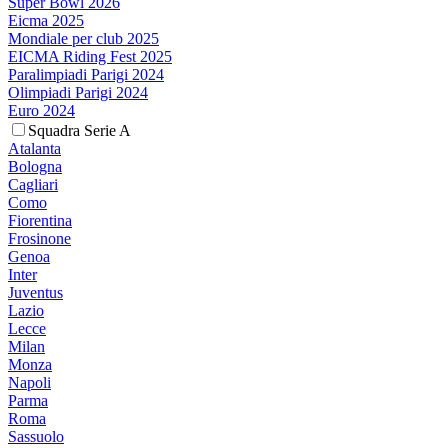
Super Bowl 2026
Eicma 2025
Mondiale per club 2025
EICMA Riding Fest 2025
Paralimpiadi Parigi 2024
Olimpiadi Parigi 2024
Euro 2024
Squadra Serie A
Atalanta
Bologna
Cagliari
Como
Fiorentina
Frosinone
Genoa
Inter
Juventus
Lazio
Lecce
Milan
Monza
Napoli
Parma
Roma
Sassuolo