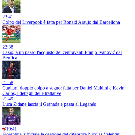
23:41
Colpo del Liverpool: è fatta per Ronald Araujo dal Barcellona
22:38
Lazio, a un passo l'acquisto del centravanti Franjo Ivanović dal
Benfica
21:58
Cagliari, doppio colpo a segno: fatta per Daniel Maldini e Kevin
Carlos, i dettagli delle trattative
21:49
Luca Zidane lascia il Granada e passa al Leganés
19:41
Fiorentina, ufficiale la cessione del difensore Nicolas Valentini