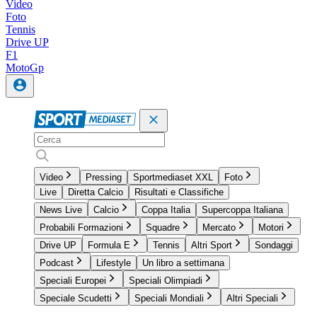
Video
Foto
Tennis
Drive UP
F1
MotoGp
Video
Pressing
Sportmediaset XXL
Foto
Live
Diretta Calcio
Risultati e Classifiche
News Live
Calcio
Coppa Italia
Supercoppa Italiana
Probabili Formazioni
Squadre
Mercato
Motori
Drive UP
Formula E
Tennis
Altri Sport
Sondaggi
Podcast
Lifestyle
Un libro a settimana
Speciali Europei
Speciali Olimpiadi
Speciale Scudetti
Speciali Mondiali
Altri Speciali