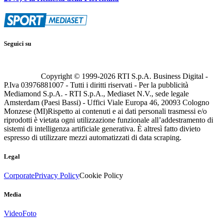
Seguici su
Copyright © 1999-
2026
RTI S.p.A. Business Digital -
P.Iva 03976881007 - Tutti i diritti riservati - Per la pubblicità
Mediamond S.p.A. - RTI S.p.A., Mediaset N.V., sede legale
Amsterdam (Paesi Bassi) - Uffici Viale Europa 46, 20093 Cologno
Monzese (MI)
Rispetto ai contenuti e ai dati personali trasmessi e/o
riprodotti è vietata ogni utilizzazione funzionale all’addestramento di
sistemi di intelligenza artificiale generativa. È altresì fatto divieto
espresso di utilizzare mezzi automatizzati di data scraping.
Legal
Corporate
Privacy Policy
Cookie Policy
Media
Video
Foto