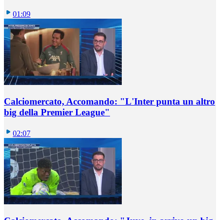
01:09
Calciomercato, Accomando: "L'Inter punta un altro
big della Premier League"
02:07