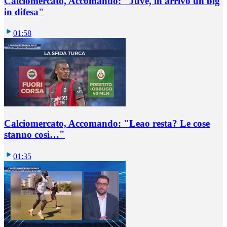
Calciomercato, Accomando: "Juve, in arrivo un big
in difesa"
01:58
Calciomercato, Accomando: "Leao resta? Le cose
stanno così…"
01:35