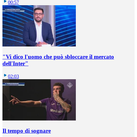
00:57
"Vi dico l'uomo che può sbloccare il mercato
dell'Inter"
02:03
Il tempo di sognare