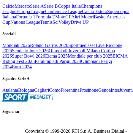
Calcio
Mercato
Serie A
Serie B
Coppa Italia
Champions
League
Europa League
Conference League
Calcio Estero
Supercoppa
Italiana
Formula 1
Formula E
MotoGP
Altri Motori
Basket
America's
Cup
Nations League
Tennis
Sci
Volley
Drive UP
Speciali
Mondiali 2026
Roland Garros 2026
Sportmediaset Live Riccione
2026
Scudetto Inter 2026
Olimpiadi Invernali Milano Cortina
2026
Super Bowl 2026
Eicma 2025
Mondiale per club 2025
EICMA
Riding Fest 2025
Paralimpiadi Parigi 2024
Olimpiadi Parigi
2024
Euro 2024
Squadra Serie A
Atalanta
Bologna
Cagliari
Como
Fiorentina
Frosinone
Genoa
Inter
Juvent
Seguici su
Copyright © 1999-
2026
RTI S.p.A. Business Digital -