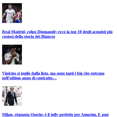
Real Madrid, colpo Diomandé: ecco la top 10 degli acquisti più
costosi della storia dei Blancos
Vinicius si toglie dalla lista, ma sono tanti i big che entrano
nell’ultimo anno di contratto…
Milan, rispunta Osorio: è il jolly perfetto per Amorim. E può