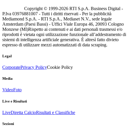
Copyright © 1999-
2026
RTI S.p.A. Business Digital -
P.Iva 03976881007 - Tutti i diritti riservati - Per la pubblicità
Mediamond S.p.A. - RTI S.p.A., Mediaset N.V., sede legale
Amsterdam (Paesi Bassi) - Uffici Viale Europa 46, 20093 Cologno
Monzese (MI)
Rispetto ai contenuti e ai dati personali trasmessi e/o
riprodotti è vietata ogni utilizzazione funzionale all’addestramento di
sistemi di intelligenza artificiale generativa. È altresì fatto divieto
espresso di utilizzare mezzi automatizzati di data scraping.
Legal
Corporate
Privacy Policy
Cookie Policy
Media
Video
Foto
Live e Risultati
Live
Diretta Calcio
Risultati e Classifiche
Sezioni