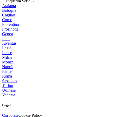
Squadra Serie A
Atalanta
Bologna
Cagliari
Como
Fiorentina
Frosinone
Genoa
Inter
Juventus
Lazio
Lecce
Milan
Monza
Napoli
Parma
Roma
Sassuolo
Torino
Udinese
Venezia
Legal
Corporate
Cookie Policy