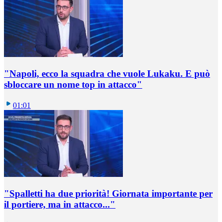
"Napoli, ecco la squadra che vuole Lukaku. E può
sbloccare un nome top in attacco"
01:01
"Spalletti ha due priorità! Giornata importante per
il portiere, ma in attacco..."