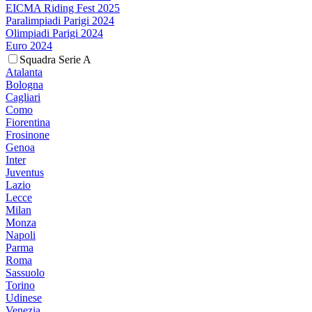
EICMA Riding Fest 2025
Paralimpiadi Parigi 2024
Olimpiadi Parigi 2024
Euro 2024
Squadra Serie A
Atalanta
Bologna
Cagliari
Como
Fiorentina
Frosinone
Genoa
Inter
Juventus
Lazio
Lecce
Milan
Monza
Napoli
Parma
Roma
Sassuolo
Torino
Udinese
Venezia