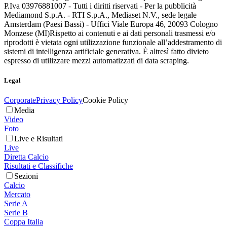
P.Iva 03976881007 - Tutti i diritti riservati - Per la pubblicità
Mediamond S.p.A. - RTI S.p.A., Mediaset N.V., sede legale
Amsterdam (Paesi Bassi) - Uffici Viale Europa 46, 20093 Cologno
Monzese (MI)
Rispetto ai contenuti e ai dati personali trasmessi e/o
riprodotti è vietata ogni utilizzazione funzionale all’addestramento di
sistemi di intelligenza artificiale generativa. È altresì fatto divieto
espresso di utilizzare mezzi automatizzati di data scraping.
Legal
Corporate
Privacy Policy
Cookie Policy
Media
Video
Foto
Live e Risultati
Live
Diretta Calcio
Risultati e Classifiche
Sezioni
Calcio
Mercato
Serie A
Serie B
Coppa Italia