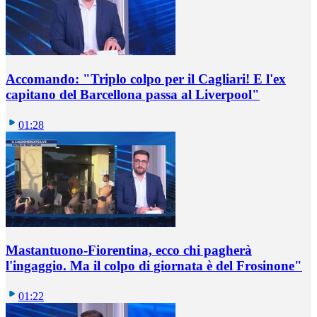
Accomando: "Triplo colpo per il Cagliari! E l'ex
capitano del Barcellona passa al Liverpool"
01:28
Mastantuono-Fiorentina, ecco chi pagherà
l'ingaggio. Ma il colpo di giornata è del Frosinone"
01:22