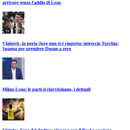
arrivare senza l'addio di Leao
Vlahovic, la porta Juve non si è riaperta: intreccio Turchia-
Spagna per prendere Dusan a zero
Milan-Leao: le parti si riavvicinano, i dettagli