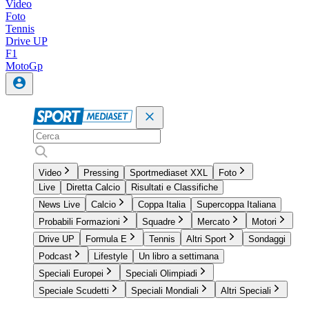
Video
Foto
Tennis
Drive UP
F1
MotoGp
Video
Pressing
Sportmediaset XXL
Foto
Live
Diretta Calcio
Risultati e Classifiche
News Live
Calcio
Coppa Italia
Supercoppa Italiana
Probabili Formazioni
Squadre
Mercato
Motori
Drive UP
Formula E
Tennis
Altri Sport
Sondaggi
Podcast
Lifestyle
Un libro a settimana
Speciali Europei
Speciali Olimpiadi
Speciale Scudetti
Speciali Mondiali
Altri Speciali