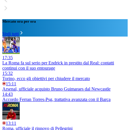
Mercato ora per ora
Vedi tutti
17:35
La Roma fa sul serio per Endrick in prestito dal Real: contatti
continui con il suo entourage
15:32
Torino, ecco gli obiettivi per chiudere il mercato
15:11
Arsenal, ufficiale acquisto Bruno Guimaraes dal Newcastle
14:43
Accordo Ferran Torres-Psg, trattativa avanzata con il Barça
13:11
Roma, ufficiale il rinnovo di Pellegrini