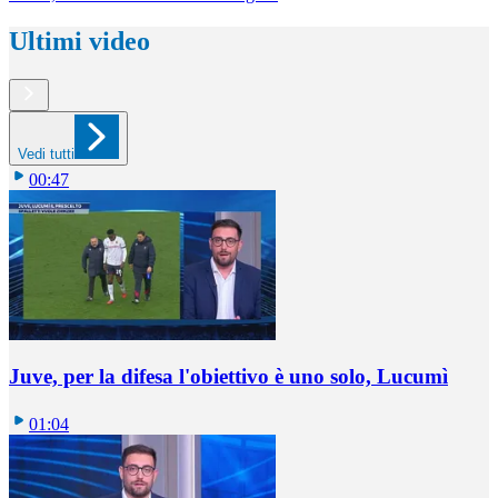
Ultimi video
Vedi tutti
00:47
Juve, per la difesa l'obiettivo è uno solo, Lucumì
01:04