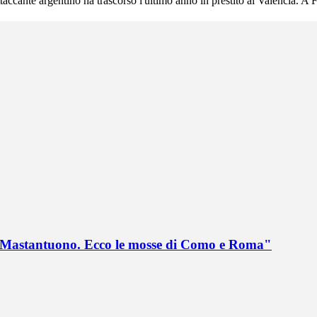
attaccante argentino ha trascorso l'ultimo anno in prestito al Valencia. A
no Mastantuono. Ecco le mosse di Como e Roma"