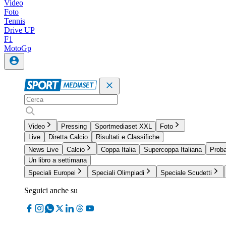
Video
Foto
Tennis
Drive UP
F1
MotoGp
Video
Pressing
Sportmediaset XXL
Foto
Live
Diretta Calcio
Risultati e Classifiche
News Live
Calcio
Coppa Italia
Supercoppa Italiana
Proba
Un libro a settimana
Speciali Europei
Speciali Olimpiadi
Speciale Scudetti
Seguici anche su