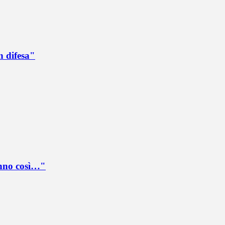
n difesa"
anno così…"