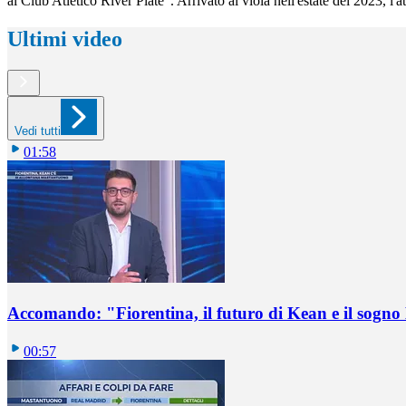
al Club Atletico River Plate". Arrivato ai viola nell'estate del 2023, l'
Ultimi video
Vedi tutti
01:58
Accomando: "Fiorentina, il futuro di Kean e il sog
00:57