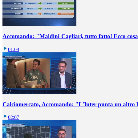
Accomando: "Maldini-Cagliari, tutto fatto! Ecco cosa
01:09
Calciomercato, Accomando: "L'Inter punta un altro 
02:07