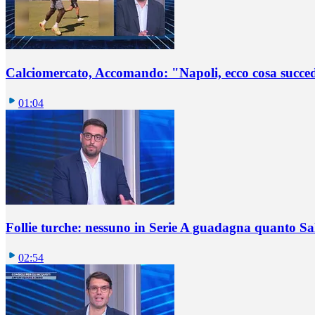
Calciomercato, Accomando: "Napoli, ecco cosa succ
01:04
Follie turche: nessuno in Serie A guadagna quanto S
02:54