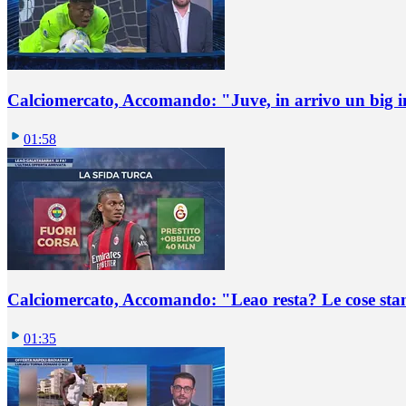
Calciomercato, Accomando: "Juve, in arrivo un big i
01:58
Calciomercato, Accomando: "Leao resta? Le cose st
01:35