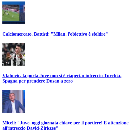
Calciomercato, Battisti: "Milan, l'obiettivo è sfoltire"
Vlahovic, la porta Juve non si è riaperta: intreccio Turchia-
Spagna per prendere Dusan a zero
Miceli: "Juve, oggi giornata chiave per il portiere! E attenzione
all'intreccio David-Zirkzee"