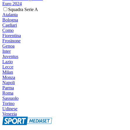
Euro 2024
Squadra Serie A
Atalanta
Bologna
Cagliari
Como
Fiorentina
Frosinone
Genoa
Inter
Juventus
Lazio
Lecce
Milan
Monza
Napoli
Parma
Roma
Sassuolo
Torino
Udinese
Venezia