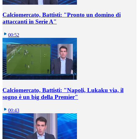
Calciomercato, Battisti: "Pronto un domino di
attaccanti in Serie A"
00:52
Calciomercato, Battisti: "Napoli, Lukaku via, il
sogno è un big della Premier"
00:43