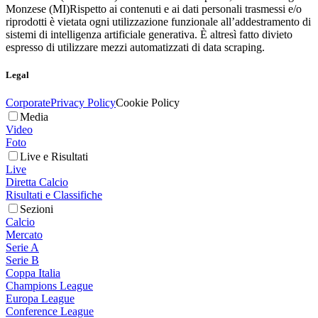
Monzese (MI)
Rispetto ai contenuti e ai dati personali trasmessi e/o
riprodotti è vietata ogni utilizzazione funzionale all’addestramento di
sistemi di intelligenza artificiale generativa. È altresì fatto divieto
espresso di utilizzare mezzi automatizzati di data scraping.
Legal
Corporate
Privacy Policy
Cookie Policy
Media
Video
Foto
Live e Risultati
Live
Diretta Calcio
Risultati e Classifiche
Sezioni
Calcio
Mercato
Serie A
Serie B
Coppa Italia
Champions League
Europa League
Conference League