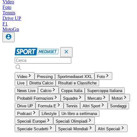
Video
Foto
Tennis
Drive UP
F1
MotoGp
Video
Pressing
Sportmediaset XXL
Foto
Live
Diretta Calcio
Risultati e Classifiche
News Live
Calcio
Coppa Italia
Supercoppa Italiana
Probabili Formazioni
Squadre
Mercato
Motori
Drive UP
Formula E
Tennis
Altri Sport
Sondaggi
Podcast
Lifestyle
Un libro a settimana
Speciali Europei
Speciali Olimpiadi
Speciale Scudetti
Speciali Mondiali
Altri Speciali