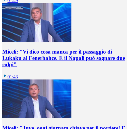
01:49
Miceli: "Vi dico cosa manca per il passaggio di
Lukaku al Fenerbahce. E il Napoli può sognare due
colpi"
01:43
Miceli: "Juve, oggi giornata chiave per il portiere! E