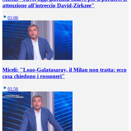
attenzione all'intreccio David-Zirkzee"
01:06
Miceli: "Leao-Galatasaray, il Milan non tratta: ecco
cosa chiedono i rossoneri"
01:56