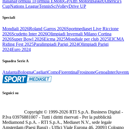
Italiana
Formula 1
Formula E
MotoGP
Altri Motori
Basket
America's
Cup
Nations League
Tennis
Sci
Volley
Drive UP
Speciali
Mondiali 2026
Roland Garros 2026
Sportmediaset Live Riccione
2026
Scudetto Inter 2026
Olimpiadi Invernali Milano Cortina
2026
Super Bowl 2026
Eicma 2025
Mondiale per club 2025
EICMA
Riding Fest 2025
Paralimpiadi Parigi 2024
Olimpiadi Parigi
2024
Euro 2024
Squadra Serie A
Atalanta
Bologna
Cagliari
Como
Fiorentina
Frosinone
Genoa
Inter
Juvent
Seguici su
Copyright © 1999-
2026
RTI S.p.A. Business Digital -
P.Iva 03976881007 - Tutti i diritti riservati - Per la pubblicità
Mediamond S.p.A. - RTI S.p.A., Mediaset N.V., sede legale
Amsterdam (Paesi Bassi) - Uffici Viale Europa 46, 20093 Cologno