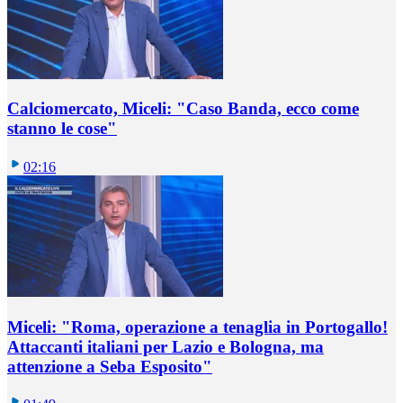
Calciomercato, Miceli: "Caso Banda, ecco come
stanno le cose"
02:16
Miceli: "Roma, operazione a tenaglia in Portogallo!
Attaccanti italiani per Lazio e Bologna, ma
attenzione a Seba Esposito"