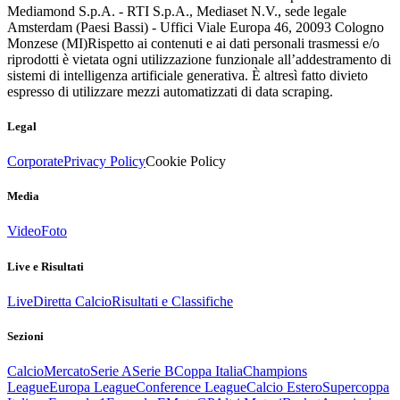
Mediamond S.p.A. - RTI S.p.A., Mediaset N.V., sede legale
Amsterdam (Paesi Bassi) - Uffici Viale Europa 46, 20093 Cologno
Monzese (MI)
Rispetto ai contenuti e ai dati personali trasmessi e/o
riprodotti è vietata ogni utilizzazione funzionale all’addestramento di
sistemi di intelligenza artificiale generativa. È altresì fatto divieto
espresso di utilizzare mezzi automatizzati di data scraping.
Legal
Corporate
Privacy Policy
Cookie Policy
Media
Video
Foto
Live e Risultati
Live
Diretta Calcio
Risultati e Classifiche
Sezioni
Calcio
Mercato
Serie A
Serie B
Coppa Italia
Champions
League
Europa League
Conference League
Calcio Estero
Supercoppa