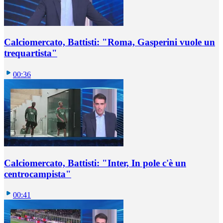
Calciomercato, Battisti: "Roma, Gasperini vuole un
trequartista"
00:36
Calciomercato, Battisti: "Inter, In pole c'è un
centrocampista"
00:41