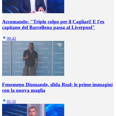
Accomando: "Triplo colpo per il Cagliari! E l'ex
capitano del Barcellona passa al Liverpool"
00:42
Fenomeno Diomande, sfida Real: le prime immagini
con la nuova maglia
01:31