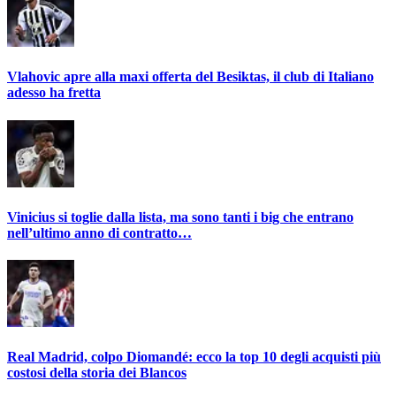
Vlahovic apre alla maxi offerta del Besiktas, il club di Italiano
adesso ha fretta
Vinicius si toglie dalla lista, ma sono tanti i big che entrano
nell’ultimo anno di contratto…
Real Madrid, colpo Diomandé: ecco la top 10 degli acquisti più
costosi della storia dei Blancos