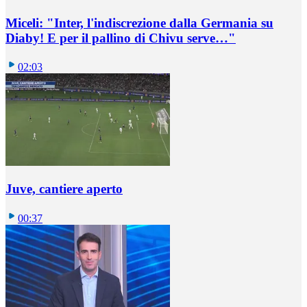
Miceli: "Inter, l'indiscrezione dalla Germania su
Diaby! E per il pallino di Chivu serve…"
02:03
Juve, cantiere aperto
00:37