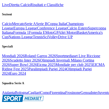
Live
Diretta Calcio
Risultati e Classifiche
Sezioni
Calcio
Mercato
Serie A
Serie B
Coppa Italia
Champions
League
Europa League
Conference League
Calcio Estero
Supercoppa
Italiana
Formula 1
Formula E
MotoGP
Altri Motori
Basket
America's
Cup
Nations League
Tennis
Sci
Volley
Drive UP
Speciali
Mondiali 2026
Roland Garros 2026
Sportmediaset Live Riccione
2026
Scudetto Inter 2026
Olimpiadi Invernali Milano Cortina
2026
Super Bowl 2026
Eicma 2025
Mondiale per club 2025
EICMA
Riding Fest 2025
Paralimpiadi Parigi 2024
Olimpiadi Parigi
2024
Euro 2024
Squadra Serie A
Atalanta
Bologna
Cagliari
Como
Fiorentina
Frosinone
Genoa
Inter
Juvent