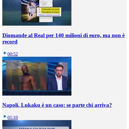
Diomande al Real per 140 milioni di euro, ma non è
record
00:52
Napoli, Lukaku è un caso: se parte chi arriva?
01:10