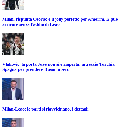
Milan, rispunta Osorio: è il jolly perfetto per Amorim. E può
arrivare senza l'addio di Leao
Vlahovic, la porta Juve non si è riaperta: intreccio Turchia-
Spagna per prendere Dusan a zero
Milan-Leao: le parti si riavvicinano, i dettagli