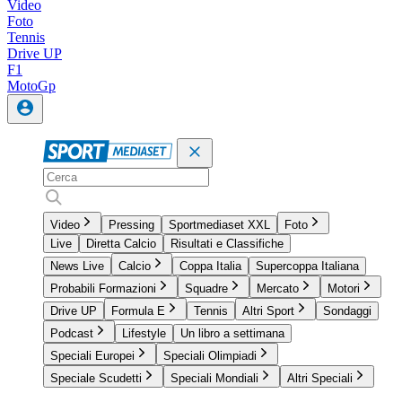
Video
Foto
Tennis
Drive UP
F1
MotoGp
Video
Pressing
Sportmediaset XXL
Foto
Live
Diretta Calcio
Risultati e Classifiche
News Live
Calcio
Coppa Italia
Supercoppa Italiana
Probabili Formazioni
Squadre
Mercato
Motori
Drive UP
Formula E
Tennis
Altri Sport
Sondaggi
Podcast
Lifestyle
Un libro a settimana
Speciali Europei
Speciali Olimpiadi
Speciale Scudetti
Speciali Mondiali
Altri Speciali