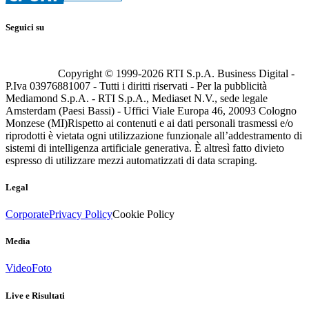
Seguici su
Copyright © 1999-
2026
RTI S.p.A. Business Digital -
P.Iva 03976881007 - Tutti i diritti riservati - Per la pubblicità
Mediamond S.p.A. - RTI S.p.A., Mediaset N.V., sede legale
Amsterdam (Paesi Bassi) - Uffici Viale Europa 46, 20093 Cologno
Monzese (MI)
Rispetto ai contenuti e ai dati personali trasmessi e/o
riprodotti è vietata ogni utilizzazione funzionale all’addestramento di
sistemi di intelligenza artificiale generativa. È altresì fatto divieto
espresso di utilizzare mezzi automatizzati di data scraping.
Legal
Corporate
Privacy Policy
Cookie Policy
Media
Video
Foto
Live e Risultati