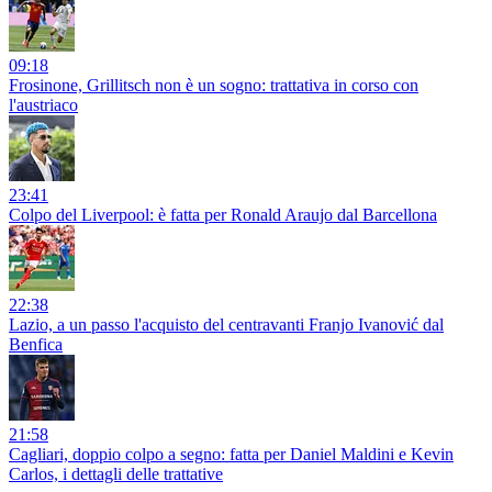
09:18
Frosinone, Grillitsch non è un sogno: trattativa in corso con
l'austriaco
23:41
Colpo del Liverpool: è fatta per Ronald Araujo dal Barcellona
22:38
Lazio, a un passo l'acquisto del centravanti Franjo Ivanović dal
Benfica
21:58
Cagliari, doppio colpo a segno: fatta per Daniel Maldini e Kevin
Carlos, i dettagli delle trattative