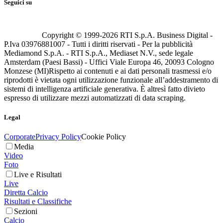
Seguici su
Copyright © 1999-
2026
RTI S.p.A. Business Digital -
P.Iva 03976881007 - Tutti i diritti riservati - Per la pubblicità
Mediamond S.p.A. - RTI S.p.A., Mediaset N.V., sede legale
Amsterdam (Paesi Bassi) - Uffici Viale Europa 46, 20093 Cologno
Monzese (MI)
Rispetto ai contenuti e ai dati personali trasmessi e/o
riprodotti è vietata ogni utilizzazione funzionale all’addestramento di
sistemi di intelligenza artificiale generativa. È altresì fatto divieto
espresso di utilizzare mezzi automatizzati di data scraping.
Legal
Corporate
Privacy Policy
Cookie Policy
Media
Video
Foto
Live e Risultati
Live
Diretta Calcio
Risultati e Classifiche
Sezioni
Calcio