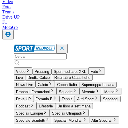
Video
Foto
Tennis
Drive UP
F1
MotoGp
Video
Pressing
Sportmediaset XXL
Foto
Live
Diretta Calcio
Risultati e Classifiche
News Live
Calcio
Coppa Italia
Supercoppa Italiana
Probabili Formazioni
Squadre
Mercato
Motori
Drive UP
Formula E
Tennis
Altri Sport
Sondaggi
Podcast
Lifestyle
Un libro a settimana
Speciali Europei
Speciali Olimpiadi
Speciale Scudetti
Speciali Mondiali
Altri Speciali