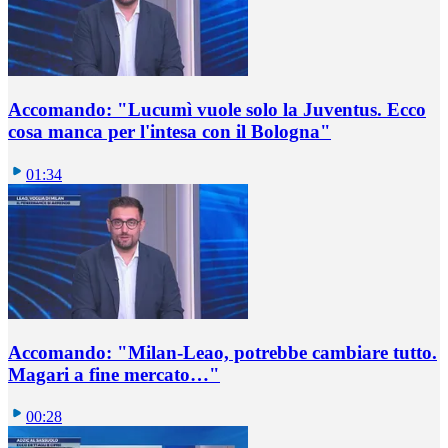
Accomando: "Lucumì vuole solo la Juventus. Ecco
cosa manca per l'intesa con il Bologna"
01:34
Accomando: "Milan-Leao, potrebbe cambiare tutto.
Magari a fine mercato…"
00:28