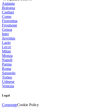
Atalanta
Bologna
Cagliari
Como
Fiorentina
Frosinone
Genoa
Inter
Juventus
Lazio
Lecce
Milan
Monza
Napoli
Parma
Roma
Sassuolo
Torino
Udinese
Venezia
Legal
Corporate
Cookie Policy