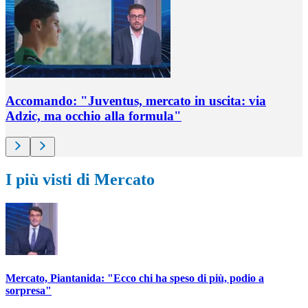
Accomando: "Juventus, mercato in uscita: via
Adzic, ma occhio alla formula"
I più visti di Mercato
Mercato, Piantanida: "Ecco chi ha speso di più, podio a
sorpresa"