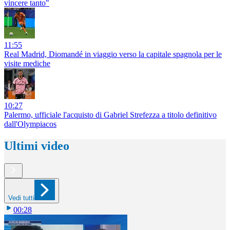
vincere tanto"
11:55
Real Madrid, Diomandé in viaggio verso la capitale spagnola per le
visite mediche
10:27
Palermo, ufficiale l'acquisto di Gabriel Strefezza a titolo definitivo
dall'Olympiacos
Ultimi video
Vedi tutti
00:28