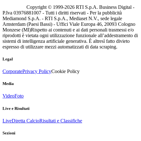
Copyright © 1999-
2026
RTI S.p.A. Business Digital -
P.Iva 03976881007 - Tutti i diritti riservati - Per la pubblicità
Mediamond S.p.A. - RTI S.p.A., Mediaset N.V., sede legale
Amsterdam (Paesi Bassi) - Uffici Viale Europa 46, 20093 Cologno
Monzese (MI)
Rispetto ai contenuti e ai dati personali trasmessi e/o
riprodotti è vietata ogni utilizzazione funzionale all’addestramento di
sistemi di intelligenza artificiale generativa. È altresì fatto divieto
espresso di utilizzare mezzi automatizzati di data scraping.
Legal
Corporate
Privacy Policy
Cookie Policy
Media
Video
Foto
Live e Risultati
Live
Diretta Calcio
Risultati e Classifiche
Sezioni