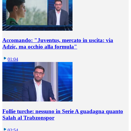
Accomando: "Juventus, mercato in uscita: via
Adzic, ma occhio alla formula"
01:04
Follie turche: nessuno in Serie A guadagna quanto
Salah al Trabzonspor
02:54