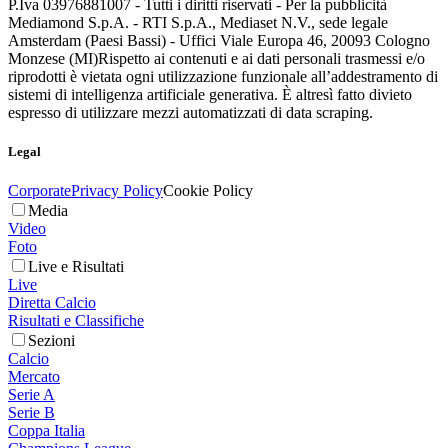
P.Iva 03976881007 - Tutti i diritti riservati - Per la pubblicità
Mediamond S.p.A. - RTI S.p.A., Mediaset N.V., sede legale
Amsterdam (Paesi Bassi) - Uffici Viale Europa 46, 20093 Cologno
Monzese (MI)
Rispetto ai contenuti e ai dati personali trasmessi e/o
riprodotti è vietata ogni utilizzazione funzionale all’addestramento di
sistemi di intelligenza artificiale generativa. È altresì fatto divieto
espresso di utilizzare mezzi automatizzati di data scraping.
Legal
Corporate
Privacy Policy
Cookie Policy
Media
Video
Foto
Live e Risultati
Live
Diretta Calcio
Risultati e Classifiche
Sezioni
Calcio
Mercato
Serie A
Serie B
Coppa Italia