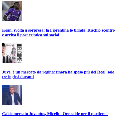
Kean, svolta a sorpresa: la Fiorentina lo blinda. Rischio scontro
e arriva il post criptico sui social
Juve, è un mercato da regina: finora ha speso più del Real, solo
tre inglesi davanti
Calciomercato Juventus, Miceli: "Ore calde per il portiere"