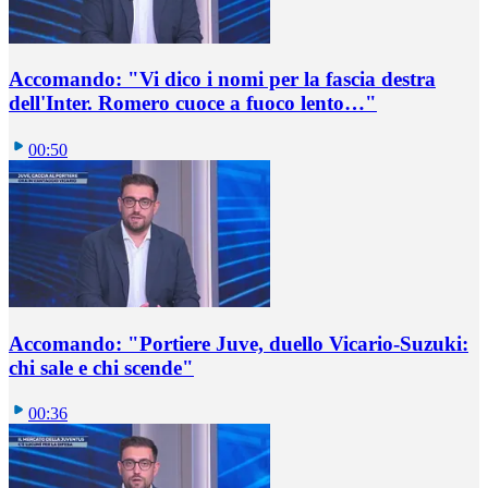
Accomando: "Vi dico i nomi per la fascia destra
dell'Inter. Romero cuoce a fuoco lento…"
00:50
Accomando: "Portiere Juve, duello Vicario-Suzuki:
chi sale e chi scende"
00:36