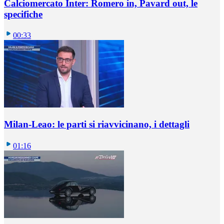
Calciomercato Inter: Romero in, Pavard out, le
specifiche
00:33
Milan-Leao: le parti si riavvicinano, i dettagli
01:16