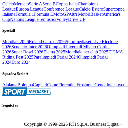
Calcio
Mercato
Serie A
Serie B
Coppa Italia
Champions
League
Europa League
Conference League
Calcio Estero
Supercoppa
Italiana
Formula 1
Formula E
MotoGP
Altri Motori
Basket
America's
Cup
Nations League
Tennis
Sci
Volley
Drive UP
Speciali
Mondiali 2026
Roland Garros 2026
Sportmediaset Live Riccione
2026
Scudetto Inter 2026
Olimpiadi Invernali Milano Cortina
2026
Super Bowl 2026
Eicma 2025
Mondiale per club 2025
EICMA
Riding Fest 2025
Paralimpiadi Parigi 2024
Olimpiadi Parigi
2024
Euro 2024
Squadra Serie A
Atalanta
Bologna
Cagliari
Como
Fiorentina
Frosinone
Genoa
Inter
Juvent
Seguici su
Copyright © 1999-
2026
RTI S.p.A. Business Digital -