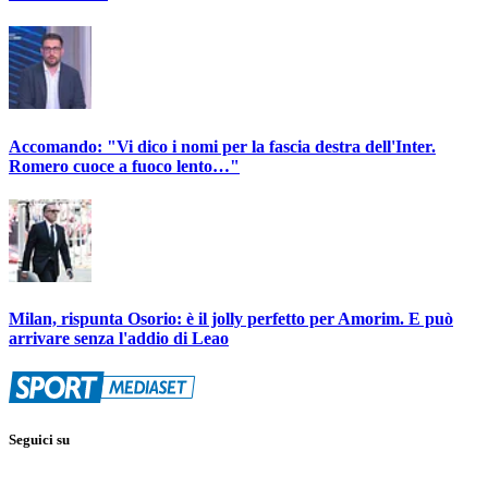
Accomando: "Vi dico i nomi per la fascia destra dell'Inter.
Romero cuoce a fuoco lento…"
Milan, rispunta Osorio: è il jolly perfetto per Amorim. E può
arrivare senza l'addio di Leao
Seguici su