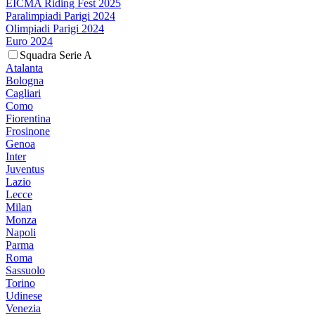
EICMA Riding Fest 2025
Paralimpiadi Parigi 2024
Olimpiadi Parigi 2024
Euro 2024
Squadra Serie A
Atalanta
Bologna
Cagliari
Como
Fiorentina
Frosinone
Genoa
Inter
Juventus
Lazio
Lecce
Milan
Monza
Napoli
Parma
Roma
Sassuolo
Torino
Udinese
Venezia