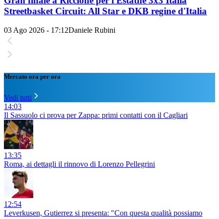
Gran finale a Riccione per l'Estathé 3x3 Italia
Streetbasket Circuit: All Star e DKB regine d'Italia
03 Ago 2026 - 17:12
Daniele Rubini
Mercato ora per ora
Vedi tutti
14:03
Il Sassuolo ci prova per Zappa: primi contatti con il Cagliari
13:35
Roma, ai dettagli il rinnovo di Lorenzo Pellegrini
12:54
Leverkusen, Gutierrez si presenta: "Con questa qualità possiamo