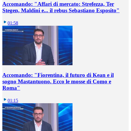
Accomando: "Affari di mercato: Strefezza, Ter
Stegen, Maldini e... il rebus Sebastiano Esposito"
01:58
Accomando: "Fiorentina, il futuro di Kean e il
sogno Mastantuono. Ecco le mosse di Como e
Roma"
01:15