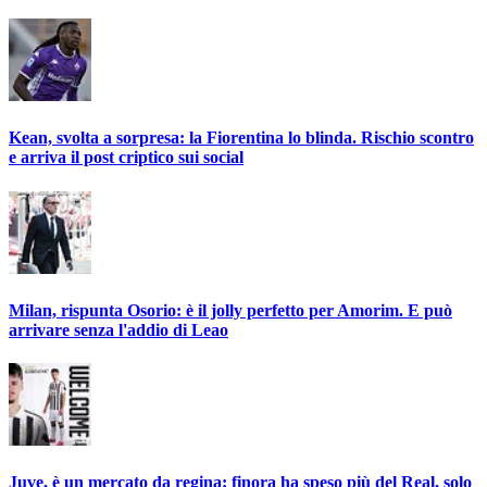
Kean, svolta a sorpresa: la Fiorentina lo blinda. Rischio scontro
e arriva il post criptico sui social
Milan, rispunta Osorio: è il jolly perfetto per Amorim. E può
arrivare senza l'addio di Leao
Juve, è un mercato da regina: finora ha speso più del Real, solo