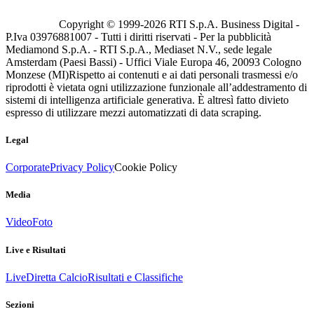
Copyright © 1999-
2026
RTI S.p.A. Business Digital -
P.Iva 03976881007 - Tutti i diritti riservati - Per la pubblicità
Mediamond S.p.A. - RTI S.p.A., Mediaset N.V., sede legale
Amsterdam (Paesi Bassi) - Uffici Viale Europa 46, 20093 Cologno
Monzese (MI)
Rispetto ai contenuti e ai dati personali trasmessi e/o
riprodotti è vietata ogni utilizzazione funzionale all’addestramento di
sistemi di intelligenza artificiale generativa. È altresì fatto divieto
espresso di utilizzare mezzi automatizzati di data scraping.
Legal
Corporate
Privacy Policy
Cookie Policy
Media
Video
Foto
Live e Risultati
Live
Diretta Calcio
Risultati e Classifiche
Sezioni