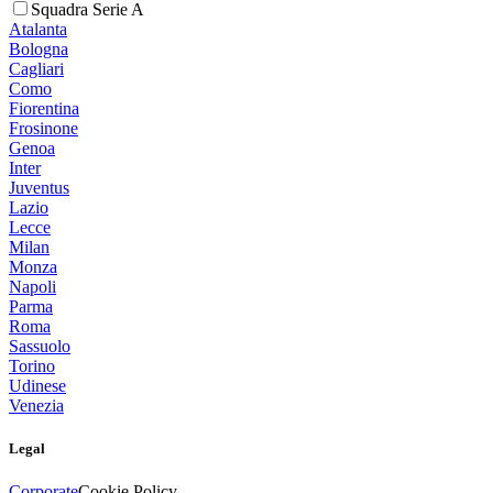
Squadra Serie A
Atalanta
Bologna
Cagliari
Como
Fiorentina
Frosinone
Genoa
Inter
Juventus
Lazio
Lecce
Milan
Monza
Napoli
Parma
Roma
Sassuolo
Torino
Udinese
Venezia
Legal
Corporate
Cookie Policy