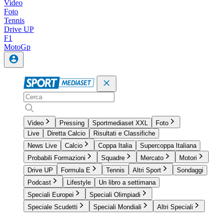
Video
Foto
Tennis
Drive UP
F1
MotoGp
Video
Pressing
Sportmediaset XXL
Foto
Live
Diretta Calcio
Risultati e Classifiche
News Live
Calcio
Coppa Italia
Supercoppa Italiana
Probabili Formazioni
Squadre
Mercato
Motori
Drive UP
Formula E
Tennis
Altri Sport
Sondaggi
Podcast
Lifestyle
Un libro a settimana
Speciali Europei
Speciali Olimpiadi
Speciale Scudetti
Speciali Mondiali
Altri Speciali