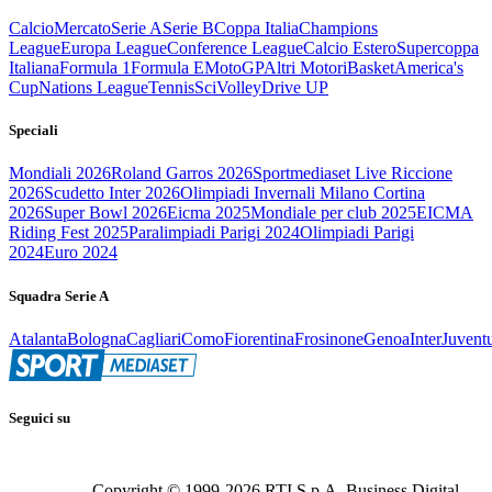
Calcio
Mercato
Serie A
Serie B
Coppa Italia
Champions
League
Europa League
Conference League
Calcio Estero
Supercoppa
Italiana
Formula 1
Formula E
MotoGP
Altri Motori
Basket
America's
Cup
Nations League
Tennis
Sci
Volley
Drive UP
Speciali
Mondiali 2026
Roland Garros 2026
Sportmediaset Live Riccione
2026
Scudetto Inter 2026
Olimpiadi Invernali Milano Cortina
2026
Super Bowl 2026
Eicma 2025
Mondiale per club 2025
EICMA
Riding Fest 2025
Paralimpiadi Parigi 2024
Olimpiadi Parigi
2024
Euro 2024
Squadra Serie A
Atalanta
Bologna
Cagliari
Como
Fiorentina
Frosinone
Genoa
Inter
Juvent
Seguici su
Copyright © 1999-
2026
RTI S.p.A. Business Digital -