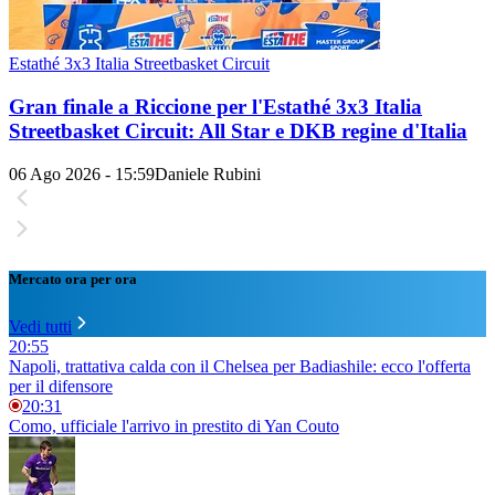
Estathé 3x3 Italia Streetbasket Circuit
Gran finale a Riccione per l'Estathé 3x3 Italia
Streetbasket Circuit: All Star e DKB regine d'Italia
06 Ago 2026 - 15:59
Daniele Rubini
Mercato ora per ora
Vedi tutti
20:55
Napoli, trattativa calda con il Chelsea per Badiashile: ecco l'offerta
per il difensore
20:31
Como, ufficiale l'arrivo in prestito di Yan Couto