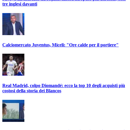
tre inglesi davanti
Calciomercato Juventus, Miceli: "Ore calde per il portiere"
Real Madrid, colpo Diomandé: ecco la top 10 degli acquisti più
costosi della storia dei Blancos