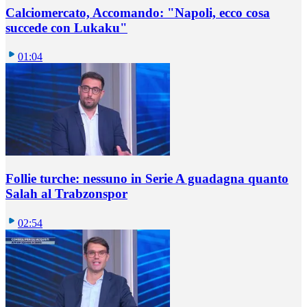
Calciomercato, Accomando: "Napoli, ecco cosa
succede con Lukaku"
01:04
Follie turche: nessuno in Serie A guadagna quanto
Salah al Trabzonspor
02:54