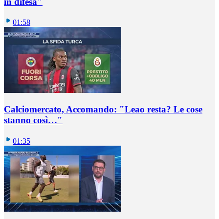
in difesa"
01:58
Calciomercato, Accomando: "Leao resta? Le cose
stanno così…"
01:35