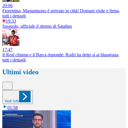
20:06
Fiorentina, Mastantuono è arrivato in città! Domani visite e firma,
tutti i dettagli
19:33
Sassuolo, ufficiale il ritorno di Satalino
17:47
Il Real chiama e il Barça risponde: Rodri ha detto sì ai blaugrana,
tutti i dettagli
Ultimi video
Vedi tutti
01:58