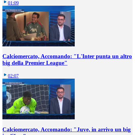
01:09
Calciomercato, Accomando: "L'Inter punta un altro
big della Premier League"
02:07
Calciomercato, Accomando: "Juve, in arrivo un big