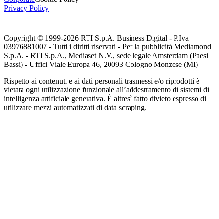
Privacy Policy
Copyright © 1999-
2026
RTI S.p.A. Business Digital - P.Iva
03976881007 - Tutti i diritti riservati - Per la pubblicità Mediamond
S.p.A. - RTI S.p.A., Mediaset N.V., sede legale Amsterdam (Paesi
Bassi) - Uffici Viale Europa 46, 20093 Cologno Monzese (MI)
Rispetto ai contenuti e ai dati personali trasmessi e/o riprodotti è
vietata ogni utilizzazione funzionale all’addestramento di sistemi di
intelligenza artificiale generativa. È altresì fatto divieto espresso di
utilizzare mezzi automatizzati di data scraping.