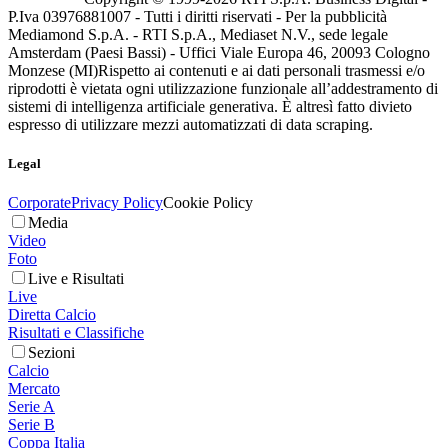
P.Iva 03976881007 - Tutti i diritti riservati - Per la pubblicità
Mediamond S.p.A. - RTI S.p.A., Mediaset N.V., sede legale
Amsterdam (Paesi Bassi) - Uffici Viale Europa 46, 20093 Cologno
Monzese (MI)
Rispetto ai contenuti e ai dati personali trasmessi e/o
riprodotti è vietata ogni utilizzazione funzionale all’addestramento di
sistemi di intelligenza artificiale generativa. È altresì fatto divieto
espresso di utilizzare mezzi automatizzati di data scraping.
Legal
Corporate
Privacy Policy
Cookie Policy
Media
Video
Foto
Live e Risultati
Live
Diretta Calcio
Risultati e Classifiche
Sezioni
Calcio
Mercato
Serie A
Serie B
Coppa Italia