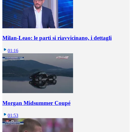
Milan-Leao: le parti si riavvicinano, i dettagli
01:16
Morgan Midsummer Coupé
01:53