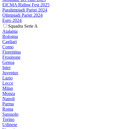
EICMA Riding Fest 2025
Paralimpiadi Parigi 2024
Olimpiadi Parigi 2024
Euro 2024
Squadra Serie A
Atalanta
Bologna
Cagliari
Como
Fiorentina
Frosinone
Genoa
Inter
Juventus
Lazio
Lecce
Milan
Monza
Napoli
Parma
Roma
Sassuolo
Torino
Udinese