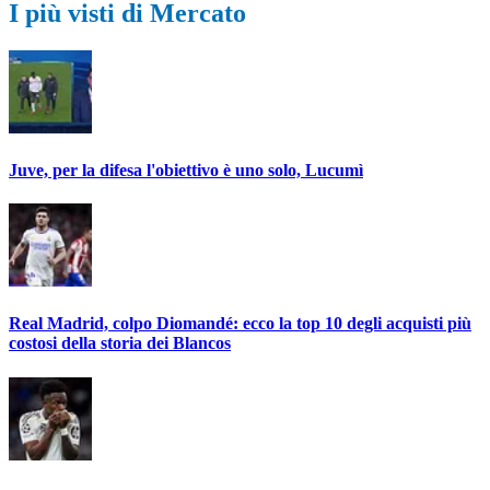
I più visti di Mercato
Juve, per la difesa l'obiettivo è uno solo, Lucumì
Real Madrid, colpo Diomandé: ecco la top 10 degli acquisti più
costosi della storia dei Blancos