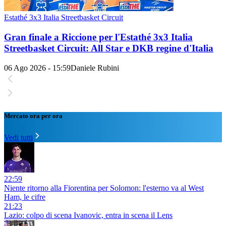
Estathé 3x3 Italia Streetbasket Circuit
Gran finale a Riccione per l'Estathé 3x3 Italia
Streetbasket Circuit: All Star e DKB regine d'Italia
06 Ago 2026 - 15:59
Daniele Rubini
Mercato ora per ora
Vedi tutti
22:59
Niente ritorno alla Fiorentina per Solomon: l'esterno va al West
Ham, le cifre
21:23
Lazio: colpo di scena Ivanovic, entra in scena il Lens