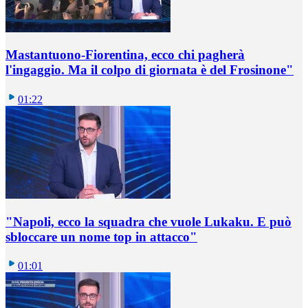
Mastantuono-Fiorentina, ecco chi pagherà
l'ingaggio. Ma il colpo di giornata è del Frosinone"
01:22
"Napoli, ecco la squadra che vuole Lukaku. E può
sbloccare un nome top in attacco"
01:01