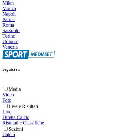
Milan
Monza
Napoli
Parma
Roma
Sassuolo
Torino
Udinese
Venezia
Seguici su
Media
Video
Foto
Live e Risultati
Live
Diretta Calcio
Risultati e Classifiche
Sezioni
Calcio