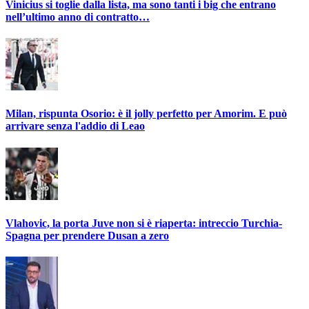
Vinicius si toglie dalla lista, ma sono tanti i big che entrano
nell’ultimo anno di contratto…
Milan, rispunta Osorio: è il jolly perfetto per Amorim. E può
arrivare senza l'addio di Leao
Vlahovic, la porta Juve non si è riaperta: intreccio Turchia-
Spagna per prendere Dusan a zero