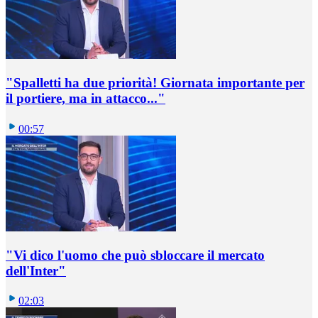
"Spalletti ha due priorità! Giornata importante per
il portiere, ma in attacco..."
00:57
"Vi dico l'uomo che può sbloccare il mercato
dell'Inter"
02:03