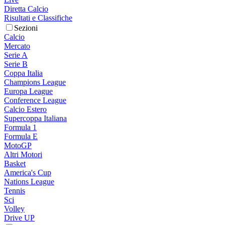
Diretta Calcio
Risultati e Classifiche
Sezioni
Calcio
Mercato
Serie A
Serie B
Coppa Italia
Champions League
Europa League
Conference League
Calcio Estero
Supercoppa Italiana
Formula 1
Formula E
MotoGP
Altri Motori
Basket
America's Cup
Nations League
Tennis
Sci
Volley
Drive UP