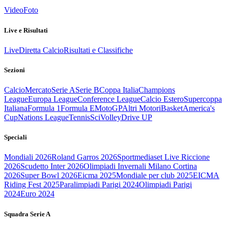
Video
Foto
Live e Risultati
Live
Diretta Calcio
Risultati e Classifiche
Sezioni
Calcio
Mercato
Serie A
Serie B
Coppa Italia
Champions
League
Europa League
Conference League
Calcio Estero
Supercoppa
Italiana
Formula 1
Formula E
MotoGP
Altri Motori
Basket
America's
Cup
Nations League
Tennis
Sci
Volley
Drive UP
Speciali
Mondiali 2026
Roland Garros 2026
Sportmediaset Live Riccione
2026
Scudetto Inter 2026
Olimpiadi Invernali Milano Cortina
2026
Super Bowl 2026
Eicma 2025
Mondiale per club 2025
EICMA
Riding Fest 2025
Paralimpiadi Parigi 2024
Olimpiadi Parigi
2024
Euro 2024
Squadra Serie A