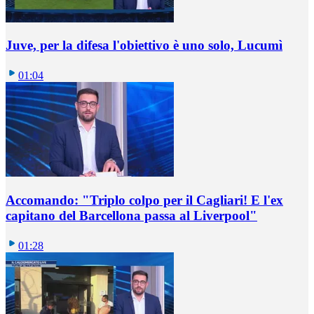
Juve, per la difesa l'obiettivo è uno solo, Lucumì
01:04
Accomando: "Triplo colpo per il Cagliari! E l'ex
capitano del Barcellona passa al Liverpool"
01:28