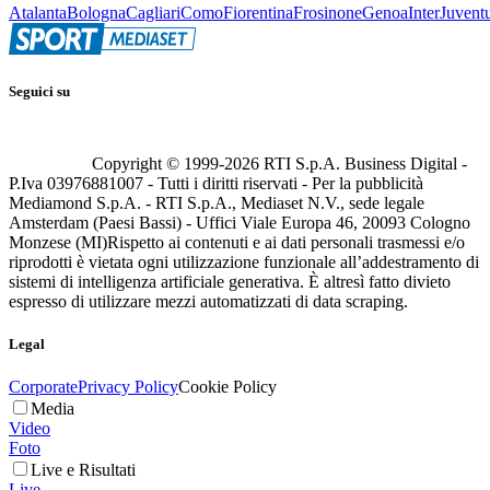
Atalanta
Bologna
Cagliari
Como
Fiorentina
Frosinone
Genoa
Inter
Juvent
Seguici su
Copyright © 1999-
2026
RTI S.p.A. Business Digital -
P.Iva 03976881007 - Tutti i diritti riservati - Per la pubblicità
Mediamond S.p.A. - RTI S.p.A., Mediaset N.V., sede legale
Amsterdam (Paesi Bassi) - Uffici Viale Europa 46, 20093 Cologno
Monzese (MI)
Rispetto ai contenuti e ai dati personali trasmessi e/o
riprodotti è vietata ogni utilizzazione funzionale all’addestramento di
sistemi di intelligenza artificiale generativa. È altresì fatto divieto
espresso di utilizzare mezzi automatizzati di data scraping.
Legal
Corporate
Privacy Policy
Cookie Policy
Media
Video
Foto
Live e Risultati
Live