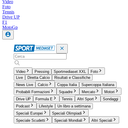
Video
Foto
Tennis
Drive UP
F1
MotoGp
Video
Pressing
Sportmediaset XXL
Foto
Live
Diretta Calcio
Risultati e Classifiche
News Live
Calcio
Coppa Italia
Supercoppa Italiana
Probabili Formazioni
Squadre
Mercato
Motori
Drive UP
Formula E
Tennis
Altri Sport
Sondaggi
Podcast
Lifestyle
Un libro a settimana
Speciali Europei
Speciali Olimpiadi
Speciale Scudetti
Speciali Mondiali
Altri Speciali