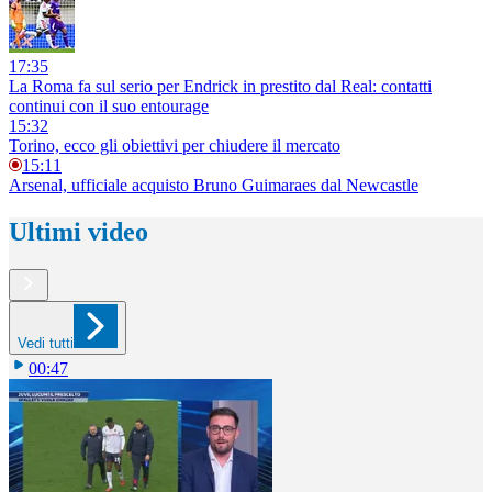
17:35
La Roma fa sul serio per Endrick in prestito dal Real: contatti
continui con il suo entourage
15:32
Torino, ecco gli obiettivi per chiudere il mercato
15:11
Arsenal, ufficiale acquisto Bruno Guimaraes dal Newcastle
Ultimi video
Vedi tutti
00:47