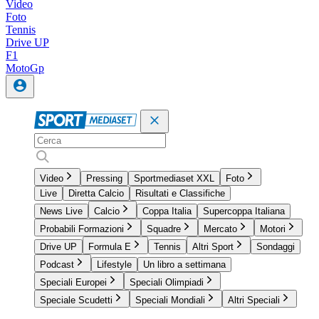
Video
Foto
Tennis
Drive UP
F1
MotoGp
Video
Pressing
Sportmediaset XXL
Foto
Live
Diretta Calcio
Risultati e Classifiche
News Live
Calcio
Coppa Italia
Supercoppa Italiana
Probabili Formazioni
Squadre
Mercato
Motori
Drive UP
Formula E
Tennis
Altri Sport
Sondaggi
Podcast
Lifestyle
Un libro a settimana
Speciali Europei
Speciali Olimpiadi
Speciale Scudetti
Speciali Mondiali
Altri Speciali