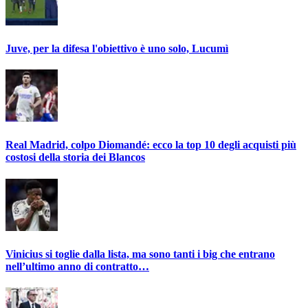
Juve, per la difesa l'obiettivo è uno solo, Lucumì
Real Madrid, colpo Diomandé: ecco la top 10 degli acquisti più
costosi della storia dei Blancos
Vinicius si toglie dalla lista, ma sono tanti i big che entrano
nell’ultimo anno di contratto…