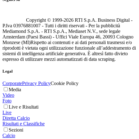
Copyright © 1999-
2026
RTI S.p.A. Business Digital -
P.Iva 03976881007 - Tutti i diritti riservati - Per la pubblicità
Mediamond S.p.A. - RTI S.p.A., Mediaset N.V., sede legale
Amsterdam (Paesi Bassi) - Uffici Viale Europa 46, 20093 Cologno
Monzese (MI)
Rispetto ai contenuti e ai dati personali trasmessi e/o
riprodotti è vietata ogni utilizzazione funzionale all’addestramento di
sistemi di intelligenza artificiale generativa. È altresì fatto divieto
espresso di utilizzare mezzi automatizzati di data scraping.
Legal
Corporate
Privacy Policy
Cookie Policy
Media
Video
Foto
Live e Risultati
Live
Diretta Calcio
Risultati e Classifiche
Sezioni
Calcio