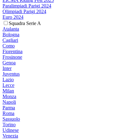
EICMA Riding Fest 2025
Paralimpiadi Parigi 2024
Olimpiadi Parigi 2024
Euro 2024
Squadra Serie A
Atalanta
Bologna
Cagliari
Como
Fiorentina
Frosinone
Genoa
Inter
Juventus
Lazio
Lecce
Milan
Monza
Napoli
Parma
Roma
Sassuolo
Torino
Udinese
Venezia