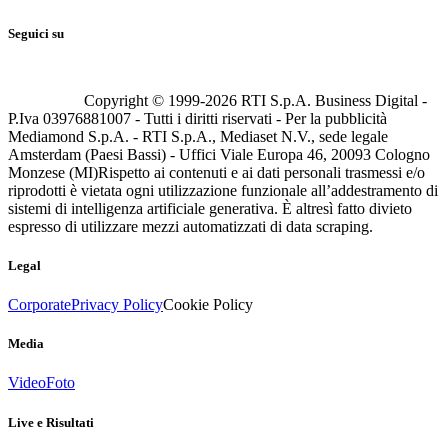
Seguici su
Copyright © 1999-
2026
RTI S.p.A. Business Digital -
P.Iva 03976881007 - Tutti i diritti riservati - Per la pubblicità
Mediamond S.p.A. - RTI S.p.A., Mediaset N.V., sede legale
Amsterdam (Paesi Bassi) - Uffici Viale Europa 46, 20093 Cologno
Monzese (MI)
Rispetto ai contenuti e ai dati personali trasmessi e/o
riprodotti è vietata ogni utilizzazione funzionale all’addestramento di
sistemi di intelligenza artificiale generativa. È altresì fatto divieto
espresso di utilizzare mezzi automatizzati di data scraping.
Legal
Corporate
Privacy Policy
Cookie Policy
Media
Video
Foto
Live e Risultati