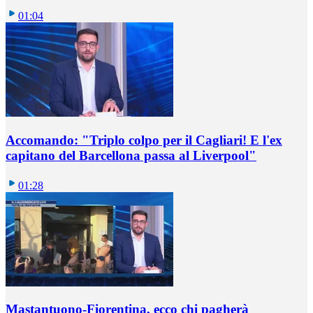
01:04
Accomando: "Triplo colpo per il Cagliari! E l'ex
capitano del Barcellona passa al Liverpool"
01:28
Mastantuono-Fiorentina, ecco chi pagherà