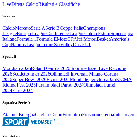
Live
Diretta Calcio
Risultati e Classifiche
Sezioni
Calcio
Mercato
Serie A
Serie B
Coppa Italia
Champions
League
Europa League
Conference League
Calcio Estero
Supercoppa
Italiana
Formula 1
Formula E
MotoGP
Altri Motori
Basket
America's
Cup
Nations League
Tennis
Sci
Volley
Drive UP
Speciali
Mondiali 2026
Roland Garros 2026
Sportmediaset Live Riccione
2026
Scudetto Inter 2026
Olimpiadi Invernali Milano Cortina
2026
Super Bowl 2026
Eicma 2025
Mondiale per club 2025
EICMA
Riding Fest 2025
Paralimpiadi Parigi 2024
Olimpiadi Parigi
2024
Euro 2024
Squadra Serie A
Atalanta
Bologna
Cagliari
Como
Fiorentina
Frosinone
Genoa
Inter
Juvent
Seguici su