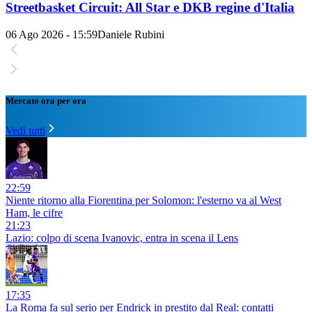
Streetbasket Circuit: All Star e DKB regine d'Italia
06 Ago 2026 - 15:59
Daniele Rubini
Mercato ora per ora
Vedi tutti
22:59
Niente ritorno alla Fiorentina per Solomon: l'esterno va al West
Ham, le cifre
21:23
Lazio: colpo di scena Ivanovic, entra in scena il Lens
17:35
La Roma fa sul serio per Endrick in prestito dal Real: contatti