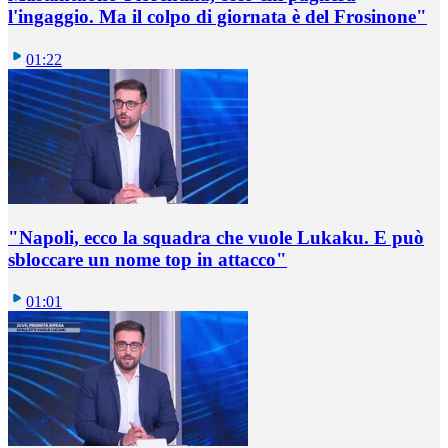
l'ingaggio. Ma il colpo di giornata è del Frosinone"
01:22
"Napoli, ecco la squadra che vuole Lukaku. E può
sbloccare un nome top in attacco"
01:01