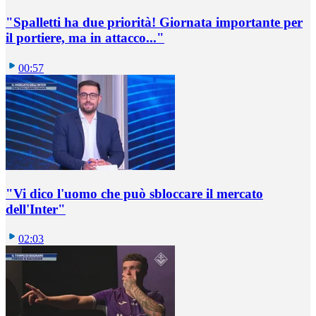
"Spalletti ha due priorità! Giornata importante per
il portiere, ma in attacco..."
00:57
"Vi dico l'uomo che può sbloccare il mercato
dell'Inter"
02:03