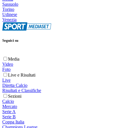
Sassuolo
Torino
Udinese
Venezia
Seguici su
Media
Video
Foto
Live e Risultati
Live
Diretta Calcio
Risultati e Classifiche
Sezioni
Calcio
Mercato
Serie A
Serie B
Coppa Italia
Champions League