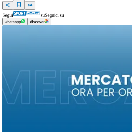
Segui
su
Seguici su
whatsapp
discover