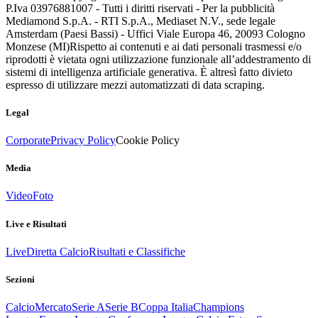
P.Iva 03976881007 - Tutti i diritti riservati - Per la pubblicità
Mediamond S.p.A. - RTI S.p.A., Mediaset N.V., sede legale
Amsterdam (Paesi Bassi) - Uffici Viale Europa 46, 20093 Cologno
Monzese (MI)
Rispetto ai contenuti e ai dati personali trasmessi e/o
riprodotti è vietata ogni utilizzazione funzionale all’addestramento di
sistemi di intelligenza artificiale generativa. È altresì fatto divieto
espresso di utilizzare mezzi automatizzati di data scraping.
Legal
Corporate
Privacy Policy
Cookie Policy
Media
Video
Foto
Live e Risultati
Live
Diretta Calcio
Risultati e Classifiche
Sezioni
Calcio
Mercato
Serie A
Serie B
Coppa Italia
Champions