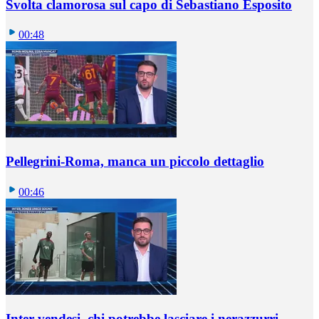
Svolta clamorosa sul capo di Sebastiano Esposito
00:48
Pellegrini-Roma, manca un piccolo dettaglio
00:46
Inter vendesi, chi potrebbe lasciare i nerazzurri