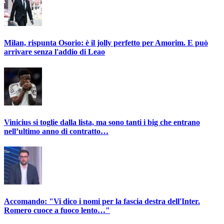
Milan, rispunta Osorio: è il jolly perfetto per Amorim. E può
arrivare senza l'addio di Leao
Vinicius si toglie dalla lista, ma sono tanti i big che entrano
nell’ultimo anno di contratto…
Accomando: "Vi dico i nomi per la fascia destra dell'Inter.
Romero cuoce a fuoco lento…"