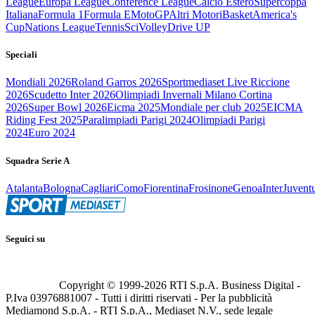
League
Europa League
Conference League
Calcio Estero
Supercoppa
Italiana
Formula 1
Formula E
MotoGP
Altri Motori
Basket
America's
Cup
Nations League
Tennis
Sci
Volley
Drive UP
Speciali
Mondiali 2026
Roland Garros 2026
Sportmediaset Live Riccione
2026
Scudetto Inter 2026
Olimpiadi Invernali Milano Cortina
2026
Super Bowl 2026
Eicma 2025
Mondiale per club 2025
EICMA
Riding Fest 2025
Paralimpiadi Parigi 2024
Olimpiadi Parigi
2024
Euro 2024
Squadra Serie A
Atalanta
Bologna
Cagliari
Como
Fiorentina
Frosinone
Genoa
Inter
Juvent
Seguici su
Copyright © 1999-
2026
RTI S.p.A. Business Digital -
P.Iva 03976881007 - Tutti i diritti riservati - Per la pubblicità
Mediamond S.p.A. - RTI S.p.A., Mediaset N.V., sede legale