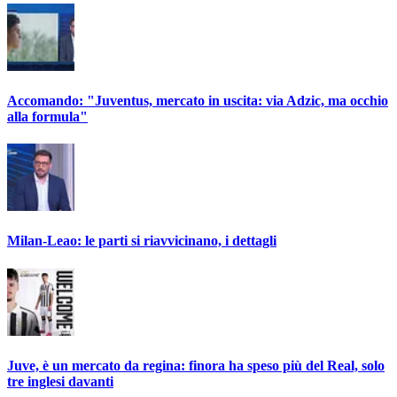
Accomando: "Juventus, mercato in uscita: via Adzic, ma occhio
alla formula"
Milan-Leao: le parti si riavvicinano, i dettagli
Juve, è un mercato da regina: finora ha speso più del Real, solo
tre inglesi davanti