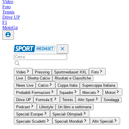
Video
Foto
Tennis
Drive UP
F1
MotoGp
Video
Pressing
Sportmediaset XXL
Foto
Live
Diretta Calcio
Risultati e Classifiche
News Live
Calcio
Coppa Italia
Supercoppa Italiana
Probabili Formazioni
Squadre
Mercato
Motori
Drive UP
Formula E
Tennis
Altri Sport
Sondaggi
Podcast
Lifestyle
Un libro a settimana
Speciali Europei
Speciali Olimpiadi
Speciale Scudetti
Speciali Mondiali
Altri Speciali