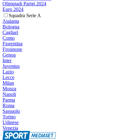
Olimpiadi Parigi 2024
Euro 2024
Squadra Serie A
Atalanta
Bologna
Cagliari
Como
Fiorentina
Frosinone
Genoa
Inter
Juventus
Lazio
Lecce
Milan
Monza
Napoli
Parma
Roma
Sassuolo
Torino
Udinese
Venezia