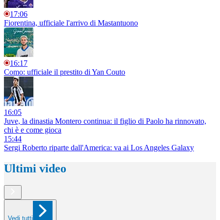
17:06
Fiorentina, ufficiale l'arrivo di Mastantuono
16:17
Como: ufficiale il prestito di Yan Couto
16:05
Juve, la dinastia Montero continua: il figlio di Paolo ha rinnovato,
chi è e come gioca
15:44
Sergi Roberto riparte dall'America: va ai Los Angeles Galaxy
Ultimi video
Vedi tutti