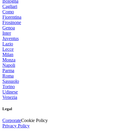
Bologna
Cagliari
Como
Fiorentina
Frosinone
Genoa
Inter
Juventus
Lazio
Lecce
Milan
Monza
Napoli
Parma
Roma
Sassuolo
Torino
Udinese
Venezia
Legal
Corporate
Cookie Policy
Privacy Policy