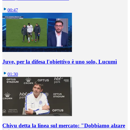
00:47
Juve, per la difesa l'obiettivo è uno solo, Lucumì
01:30
Chivu detta la linea sul mercato: "Dobbiamo alzare