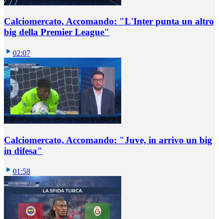
Calciomercato, Accomando: "L'Inter punta un altro
big della Premier League"
02:07
Calciomercato, Accomando: "Juve, in arrivo un big
in difesa"
01:58