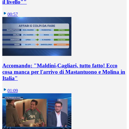
il livello""
00:57
Accomando: "Maldini-Cagliari, tutto fatto! Ecco
cosa manca per l'arrivo di Mastantuono e Molina in
Italia"
01:09