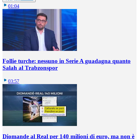
01:04
Follie turche: nessuno in Serie A guadagna quanto
Salah al Trabzonspor
03:57
Diomande al Real per 140 milioni di euro, ma non è