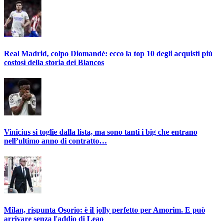
Real Madrid, colpo Diomandé: ecco la top 10 degli acquisti più
costosi della storia dei Blancos
Vinicius si toglie dalla lista, ma sono tanti i big che entrano
nell’ultimo anno di contratto…
Milan, rispunta Osorio: è il jolly perfetto per Amorim. E può
arrivare senza l'addio di Leao