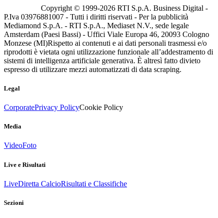
Copyright © 1999-
2026
RTI S.p.A. Business Digital -
P.Iva 03976881007 - Tutti i diritti riservati - Per la pubblicità
Mediamond S.p.A. - RTI S.p.A., Mediaset N.V., sede legale
Amsterdam (Paesi Bassi) - Uffici Viale Europa 46, 20093 Cologno
Monzese (MI)
Rispetto ai contenuti e ai dati personali trasmessi e/o
riprodotti è vietata ogni utilizzazione funzionale all’addestramento di
sistemi di intelligenza artificiale generativa. È altresì fatto divieto
espresso di utilizzare mezzi automatizzati di data scraping.
Legal
Corporate
Privacy Policy
Cookie Policy
Media
Video
Foto
Live e Risultati
Live
Diretta Calcio
Risultati e Classifiche
Sezioni