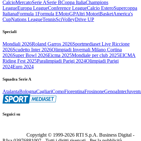
Calcio
Mercato
Serie A
Serie B
Coppa Italia
Champions
League
Europa League
Conference League
Calcio Estero
Supercoppa
Italiana
Formula 1
Formula E
MotoGP
Altri Motori
Basket
America's
Cup
Nations League
Tennis
Sci
Volley
Drive UP
Speciali
Mondiali 2026
Roland Garros 2026
Sportmediaset Live Riccione
2026
Scudetto Inter 2026
Olimpiadi Invernali Milano Cortina
2026
Super Bowl 2026
Eicma 2025
Mondiale per club 2025
EICMA
Riding Fest 2025
Paralimpiadi Parigi 2024
Olimpiadi Parigi
2024
Euro 2024
Squadra Serie A
Atalanta
Bologna
Cagliari
Como
Fiorentina
Frosinone
Genoa
Inter
Juvent
Seguici su
Copyright © 1999-
2026
RTI S.p.A. Business Digital -
P.Iva 03976881007 - Tutti i diritti riservati - Per la pubblicità