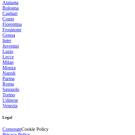
Atalanta
Bologna
Cagliari
Como
Fiorentina
Frosinone
Genoa
Inter
Juventus
Lazio
Lecce
Milan
Monza
Napoli
Parma
Roma
Sassuolo
Torino
Udinese
Venezia
Legal
Corporate
Cookie Policy
Privacy Policy