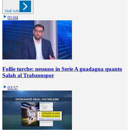
Vedi tutti
01:04
Follie turche: nessuno in Serie A guadagna quanto
Salah al Trabzonspor
03:57