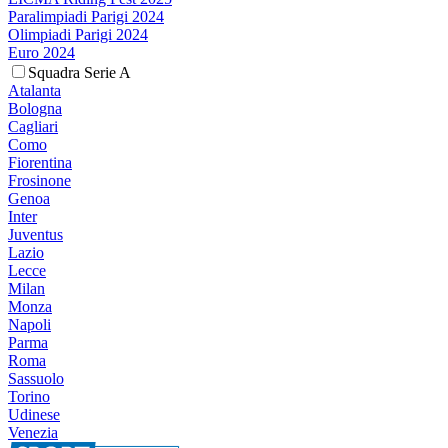
Paralimpiadi Parigi 2024
Olimpiadi Parigi 2024
Euro 2024
Squadra Serie A
Atalanta
Bologna
Cagliari
Como
Fiorentina
Frosinone
Genoa
Inter
Juventus
Lazio
Lecce
Milan
Monza
Napoli
Parma
Roma
Sassuolo
Torino
Udinese
Venezia