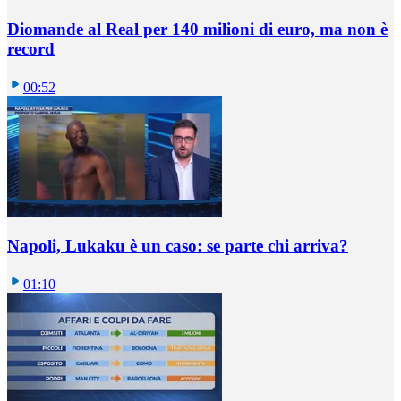
Diomande al Real per 140 milioni di euro, ma non è
record
00:52
Napoli, Lukaku è un caso: se parte chi arriva?
01:10