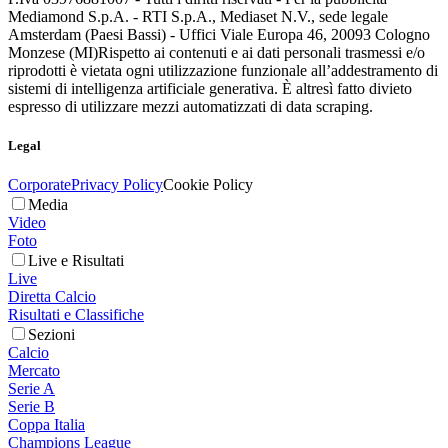
Mediamond S.p.A. - RTI S.p.A., Mediaset N.V., sede legale
Amsterdam (Paesi Bassi) - Uffici Viale Europa 46, 20093 Cologno
Monzese (MI)
Rispetto ai contenuti e ai dati personali trasmessi e/o
riprodotti è vietata ogni utilizzazione funzionale all’addestramento di
sistemi di intelligenza artificiale generativa. È altresì fatto divieto
espresso di utilizzare mezzi automatizzati di data scraping.
Legal
Corporate
Privacy Policy
Cookie Policy
Media
Video
Foto
Live e Risultati
Live
Diretta Calcio
Risultati e Classifiche
Sezioni
Calcio
Mercato
Serie A
Serie B
Coppa Italia
Champions League