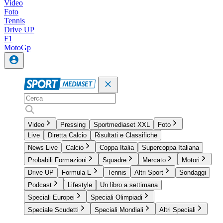
Video
Foto
Tennis
Drive UP
F1
MotoGp
Video
Pressing
Sportmediaset XXL
Foto
Live
Diretta Calcio
Risultati e Classifiche
News Live
Calcio
Coppa Italia
Supercoppa Italiana
Probabili Formazioni
Squadre
Mercato
Motori
Drive UP
Formula E
Tennis
Altri Sport
Sondaggi
Podcast
Lifestyle
Un libro a settimana
Speciali Europei
Speciali Olimpiadi
Speciale Scudetti
Speciali Mondiali
Altri Speciali