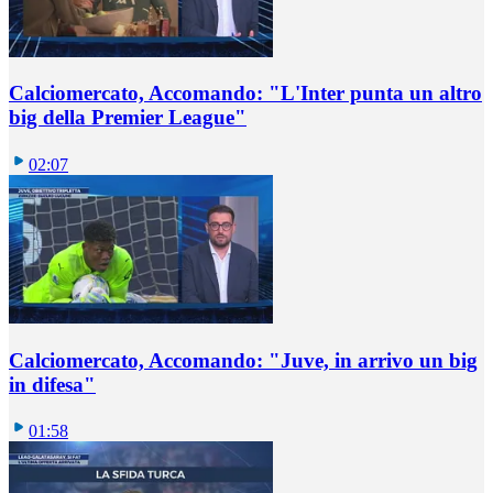
Calciomercato, Accomando: "L'Inter punta un altro
big della Premier League"
02:07
Calciomercato, Accomando: "Juve, in arrivo un big
in difesa"
01:58