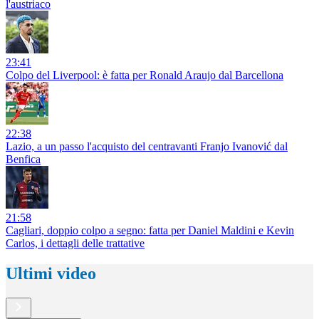
l'austriaco
23:41
Colpo del Liverpool: è fatta per Ronald Araujo dal Barcellona
22:38
Lazio, a un passo l'acquisto del centravanti Franjo Ivanović dal
Benfica
21:58
Cagliari, doppio colpo a segno: fatta per Daniel Maldini e Kevin
Carlos, i dettagli delle trattative
Ultimi video