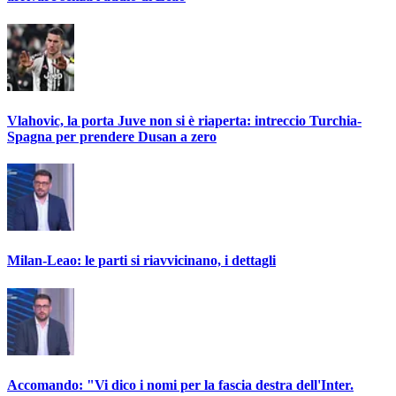
Vlahovic, la porta Juve non si è riaperta: intreccio Turchia-
Spagna per prendere Dusan a zero
Milan-Leao: le parti si riavvicinano, i dettagli
Accomando: "Vi dico i nomi per la fascia destra dell'Inter.