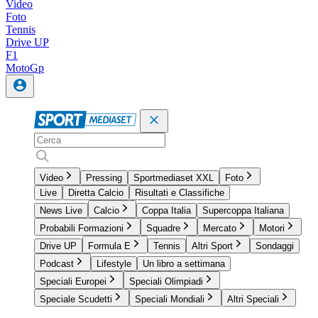
Video
Foto
Tennis
Drive UP
F1
MotoGp
Video
Pressing
Sportmediaset XXL
Foto
Live
Diretta Calcio
Risultati e Classifiche
News Live
Calcio
Coppa Italia
Supercoppa Italiana
Probabili Formazioni
Squadre
Mercato
Motori
Drive UP
Formula E
Tennis
Altri Sport
Sondaggi
Podcast
Lifestyle
Un libro a settimana
Speciali Europei
Speciali Olimpiadi
Speciale Scudetti
Speciali Mondiali
Altri Speciali