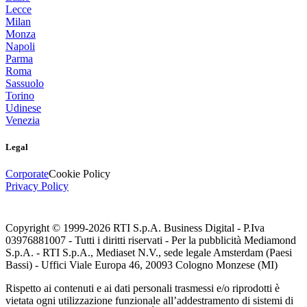
Lecce
Milan
Monza
Napoli
Parma
Roma
Sassuolo
Torino
Udinese
Venezia
Legal
Corporate
Cookie Policy
Privacy Policy
Copyright © 1999-
2026
RTI S.p.A. Business Digital - P.Iva
03976881007 - Tutti i diritti riservati - Per la pubblicità Mediamond
S.p.A. - RTI S.p.A., Mediaset N.V., sede legale Amsterdam (Paesi
Bassi) - Uffici Viale Europa 46, 20093 Cologno Monzese (MI)
Rispetto ai contenuti e ai dati personali trasmessi e/o riprodotti è
vietata ogni utilizzazione funzionale all’addestramento di sistemi di