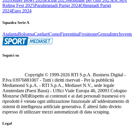
2026
Super Bowl 2026
Eicma 2025
Mondiale per club 2025
EICMA
Riding Fest 2025
Paralimpiadi Parigi 2024
Olimpiadi Parigi
2024
Euro 2024
Squadra Serie A
Atalanta
Bologna
Cagliari
Como
Fiorentina
Frosinone
Genoa
Inter
Juvent
Seguici su
Copyright © 1999-
2026
RTI S.p.A. Business Digital -
P.Iva 03976881007 - Tutti i diritti riservati - Per la pubblicità
Mediamond S.p.A. - RTI S.p.A., Mediaset N.V., sede legale
Amsterdam (Paesi Bassi) - Uffici Viale Europa 46, 20093 Cologno
Monzese (MI)
Rispetto ai contenuti e ai dati personali trasmessi e/o
riprodotti è vietata ogni utilizzazione funzionale all’addestramento di
sistemi di intelligenza artificiale generativa. È altresì fatto divieto
espresso di utilizzare mezzi automatizzati di data scraping.
Legal