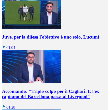
Juve, per la difesa l'obiettivo è uno solo, Lucumì
01:04
Accomando: "Triplo colpo per il Cagliari! E l'ex
capitano del Barcellona passa al Liverpool"
01:28