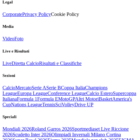
Legal
Corporate
Privacy Policy
Cookie Policy
Media
Video
Foto
Live e Risultati
Live
Diretta Calcio
Risultati e Classifiche
Sezioni
Calcio
Mercato
Serie A
Serie B
Coppa Italia
Champions
League
Europa League
Conference League
Calcio Estero
Supercoppa
Italiana
Formula 1
Formula E
MotoGP
Altri Motori
Basket
America's
Cup
Nations League
Tennis
Sci
Volley
Drive UP
Speciali
Mondiali 2026
Roland Garros 2026
Sportmediaset Live Riccione
2026
Scudetto Inter 2026
Olimpiadi Invernali Milano Cortina