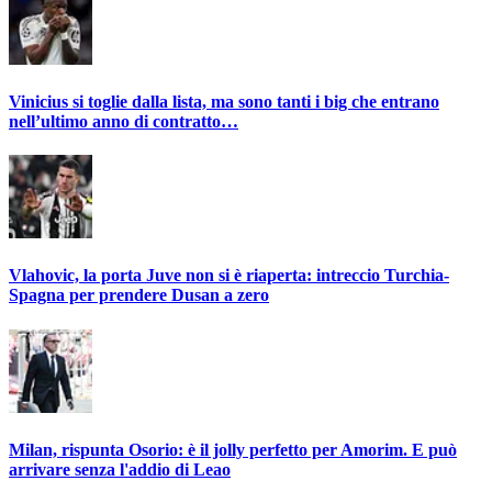
Vinicius si toglie dalla lista, ma sono tanti i big che entrano
nell’ultimo anno di contratto…
Vlahovic, la porta Juve non si è riaperta: intreccio Turchia-
Spagna per prendere Dusan a zero
Milan, rispunta Osorio: è il jolly perfetto per Amorim. E può
arrivare senza l'addio di Leao