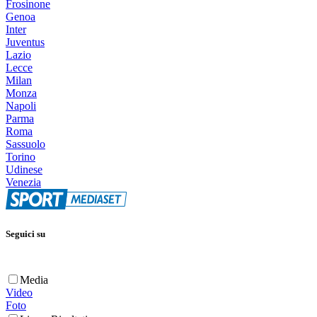
Frosinone
Genoa
Inter
Juventus
Lazio
Lecce
Milan
Monza
Napoli
Parma
Roma
Sassuolo
Torino
Udinese
Venezia
Seguici su
Media
Video
Foto