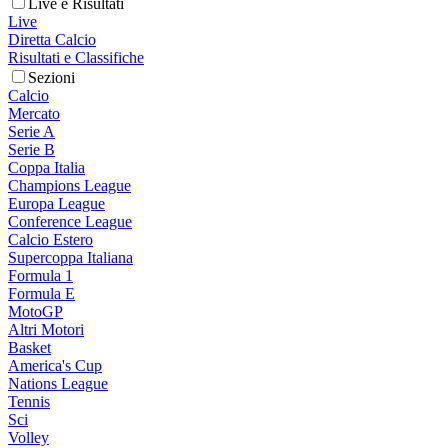
Live e Risultati
Live
Diretta Calcio
Risultati e Classifiche
Sezioni
Calcio
Mercato
Serie A
Serie B
Coppa Italia
Champions League
Europa League
Conference League
Calcio Estero
Supercoppa Italiana
Formula 1
Formula E
MotoGP
Altri Motori
Basket
America's Cup
Nations League
Tennis
Sci
Volley