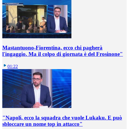
Mastantuono-Fiorentina, ecco chi pagherà
l'ingaggio. Ma il colpo di giornata è del Frosinone"
01:22
"Napoli, ecco la squadra che vuole Lukaku. E può
sbloccare un nome top in attacco"