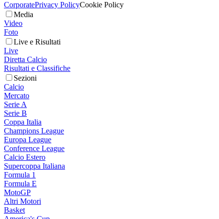
Corporate
Privacy Policy
Cookie Policy
Media
Video
Foto
Live e Risultati
Live
Diretta Calcio
Risultati e Classifiche
Sezioni
Calcio
Mercato
Serie A
Serie B
Coppa Italia
Champions League
Europa League
Conference League
Calcio Estero
Supercoppa Italiana
Formula 1
Formula E
MotoGP
Altri Motori
Basket
America's Cup