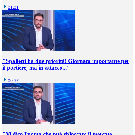
01:01
"Spalletti ha due priorità! Giornata importante per
il portiere, ma in attacco..."
00:57
"Vi dico l'uomo che può sbloccare il mercato