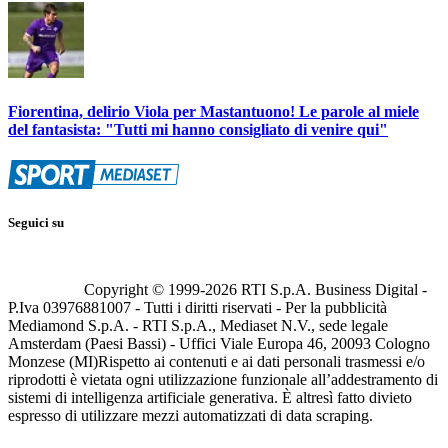
Fiorentina, delirio Viola per Mastantuono! Le parole al miele
del fantasista: "Tutti mi hanno consigliato di venire qui"
Seguici su
Copyright © 1999-
2026
RTI S.p.A. Business Digital -
P.Iva 03976881007 - Tutti i diritti riservati - Per la pubblicità
Mediamond S.p.A. - RTI S.p.A., Mediaset N.V., sede legale
Amsterdam (Paesi Bassi) - Uffici Viale Europa 46, 20093 Cologno
Monzese (MI)
Rispetto ai contenuti e ai dati personali trasmessi e/o
riprodotti è vietata ogni utilizzazione funzionale all’addestramento di
sistemi di intelligenza artificiale generativa. È altresì fatto divieto
espresso di utilizzare mezzi automatizzati di data scraping.