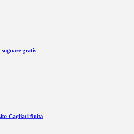
r sognare gratis
ito-Cagliari finita