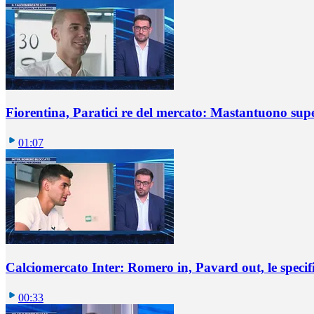
Fiorentina, Paratici re del mercato: Mastantuono sup
01:07
Calciomercato Inter: Romero in, Pavard out, le specif
00:33