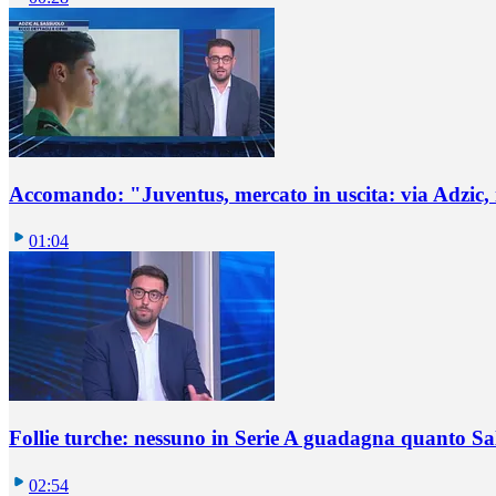
Accomando: "Juventus, mercato in uscita: via Adzic,
01:04
Follie turche: nessuno in Serie A guadagna quanto S
02:54