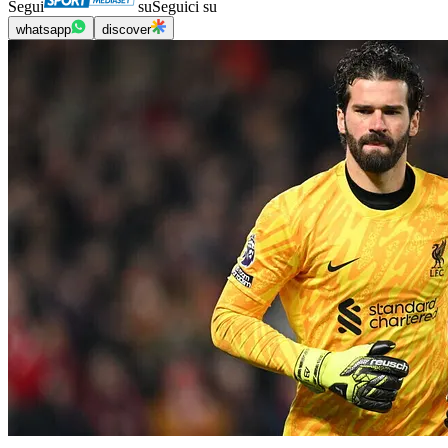
Segui
su
Seguici su
whatsapp
discover