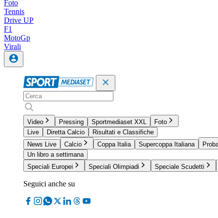
Foto
Tennis
Drive UP
F1
MotoGp
Virali
Video
Pressing
Sportmediaset XXL
Foto
Live
Diretta Calcio
Risultati e Classifiche
News Live
Calcio
Coppa Italia
Supercoppa Italiana
Proba
Un libro a settimana
Speciali Europei
Speciali Olimpiadi
Speciale Scudetti
Seguici anche su