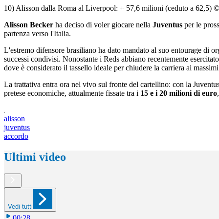
10) Alisson dalla Roma al Liverpool: + 57,6 milioni (ceduto a 62,5) 
Alisson Becker
ha deciso di voler giocare nella
Juventus
per le pross
partenza verso l'Italia.
L'estremo difensore brasiliano ha dato mandato al suo entourage di org
successi condivisi. Nonostante i Reds abbiano recentemente esercitato 
dove è considerato il tassello ideale per chiudere la carriera ai massimi 
La trattativa entra ora nel vivo sul fronte del cartellino: con la Juvent
pretese economiche, attualmente fissate tra i
15 e i 20 milioni di euro
alisson
juventus
accordo
Ultimi video
Vedi tutti
00:28