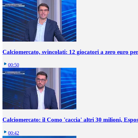
Calciomercato, svincolati: 12 giocatori a zero euro pe
00:50
Calciomercato: il Como 'caccia' altri 30 milioni, Espos
00:42