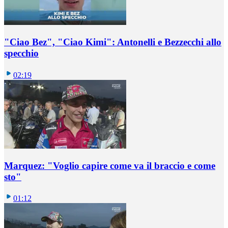
"Ciao Bez", "Ciao Kimi": Antonelli e Bezzecchi allo
specchio
02:19
Marquez: "Voglio capire come va il braccio e come
sto"
01:12