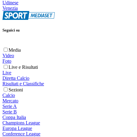
Udinese
Venezia
Seguici su
Media
Video
Foto
Live e Risultati
Live
Diretta Calcio
Risultati e Classifiche
Sezioni
Calcio
Mercato
Serie A
Serie B
Coppa Italia
Champions League
Europa League
Conference League