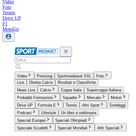
Video
Foto
Tennis
Drive UP
F1
MotoGp
Video
Pressing
Sportmediaset XXL
Foto
Live
Diretta Calcio
Risultati e Classifiche
News Live
Calcio
Coppa Italia
Supercoppa Italiana
Probabili Formazioni
Squadre
Mercato
Motori
Drive UP
Formula E
Tennis
Altri Sport
Sondaggi
Podcast
Lifestyle
Un libro a settimana
Speciali Europei
Speciali Olimpiadi
Speciale Scudetti
Speciali Mondiali
Altri Speciali