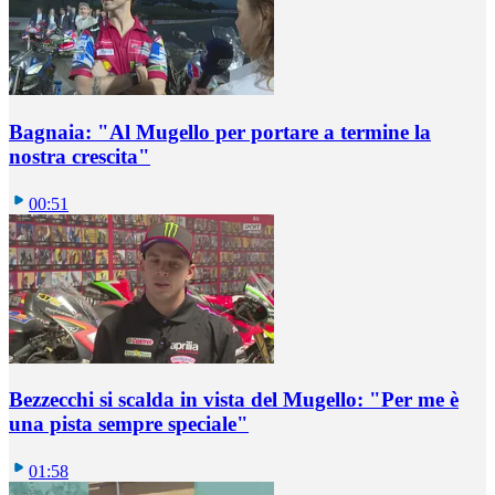
Bagnaia: "Al Mugello per portare a termine la
nostra crescita"
00:51
Bezzecchi si scalda in vista del Mugello: "Per me è
una pista sempre speciale"
01:58