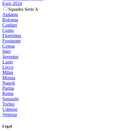
Euro 2024
Squadra Serie A
Atalanta
Bologna
Cagliari
Como
Fiorentina
Frosinone
Genoa
Inter
Juventus
Lazio
Lecce
Milan
Monza
Napoli
Parma
Roma
Sassuolo
Torino
Udinese
Venezia
Legal