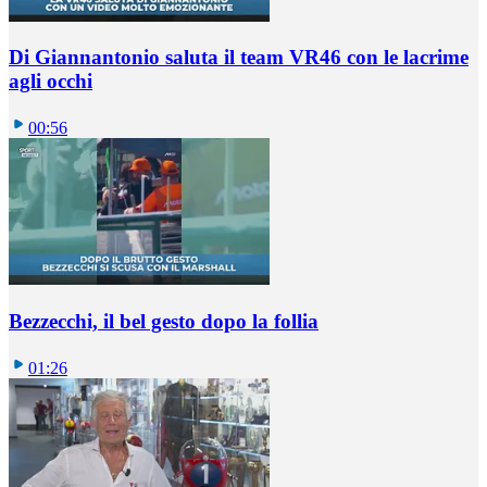
Di Giannantonio saluta il team VR46 con le lacrime
agli occhi
00:56
Bezzecchi, il bel gesto dopo la follia
01:26