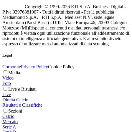
Copyright © 1999-
2026
RTI S.p.A. Business Digital -
P.Iva 03976881007 - Tutti i diritti riservati - Per la pubblicità
Mediamond S.p.A. - RTI S.p.A., Mediaset N.V., sede legale
Amsterdam (Paesi Bassi) - Uffici Viale Europa 46, 20093 Cologno
Monzese (MI)
Rispetto ai contenuti e ai dati personali trasmessi e/o
riprodotti è vietata ogni utilizzazione funzionale all’addestramento di
sistemi di intelligenza artificiale generativa. È altresì fatto divieto
espresso di utilizzare mezzi automatizzati di data scraping.
Legal
Corporate
Privacy Policy
Cookie Policy
Media
Video
Foto
Live e Risultati
Live
Diretta Calcio
Risultati e Classifiche
Sezioni
Calcio
Mercato
Serie A