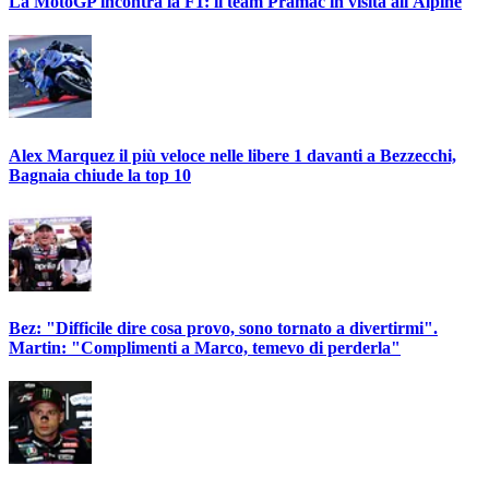
La MotoGP incontra la F1: il team Pramac in visita all'Alpine
Alex Marquez il più veloce nelle libere 1 davanti a Bezzecchi,
Bagnaia chiude la top 10
Bez: "Difficile dire cosa provo, sono tornato a divertirmi".
Martin: "Complimenti a Marco, temevo di perderla"