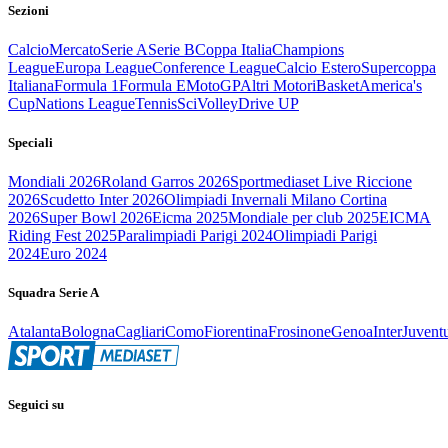
Sezioni
Calcio
Mercato
Serie A
Serie B
Coppa Italia
Champions
League
Europa League
Conference League
Calcio Estero
Supercoppa
Italiana
Formula 1
Formula E
MotoGP
Altri Motori
Basket
America's
Cup
Nations League
Tennis
Sci
Volley
Drive UP
Speciali
Mondiali 2026
Roland Garros 2026
Sportmediaset Live Riccione
2026
Scudetto Inter 2026
Olimpiadi Invernali Milano Cortina
2026
Super Bowl 2026
Eicma 2025
Mondiale per club 2025
EICMA
Riding Fest 2025
Paralimpiadi Parigi 2024
Olimpiadi Parigi
2024
Euro 2024
Squadra Serie A
Atalanta
Bologna
Cagliari
Como
Fiorentina
Frosinone
Genoa
Inter
Juvent
Seguici su