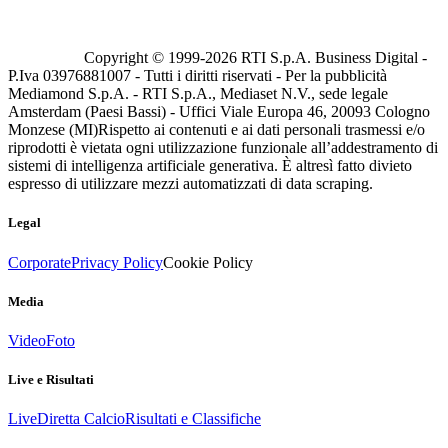
Copyright © 1999-
2026
RTI S.p.A. Business Digital -
P.Iva 03976881007 - Tutti i diritti riservati - Per la pubblicità
Mediamond S.p.A. - RTI S.p.A., Mediaset N.V., sede legale
Amsterdam (Paesi Bassi) - Uffici Viale Europa 46, 20093 Cologno
Monzese (MI)
Rispetto ai contenuti e ai dati personali trasmessi e/o
riprodotti è vietata ogni utilizzazione funzionale all’addestramento di
sistemi di intelligenza artificiale generativa. È altresì fatto divieto
espresso di utilizzare mezzi automatizzati di data scraping.
Legal
Corporate
Privacy Policy
Cookie Policy
Media
Video
Foto
Live e Risultati
Live
Diretta Calcio
Risultati e Classifiche