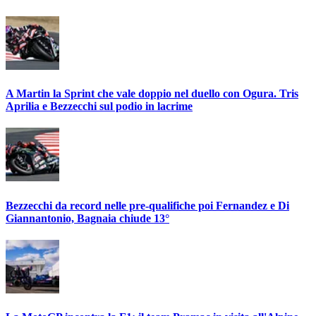
A Martin la Sprint che vale doppio nel duello con Ogura. Tris
Aprilia e Bezzecchi sul podio in lacrime
Bezzecchi da record nelle pre-qualifiche poi Fernandez e Di
Giannantonio, Bagnaia chiude 13°