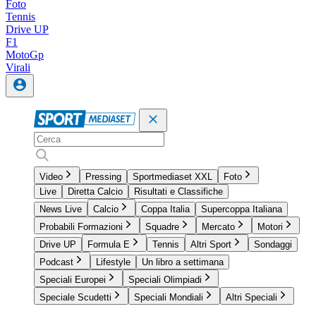
Foto
Tennis
Drive UP
F1
MotoGp
Virali
Video
Pressing
Sportmediaset XXL
Foto
Live
Diretta Calcio
Risultati e Classifiche
News Live
Calcio
Coppa Italia
Supercoppa Italiana
Probabili Formazioni
Squadre
Mercato
Motori
Drive UP
Formula E
Tennis
Altri Sport
Sondaggi
Podcast
Lifestyle
Un libro a settimana
Speciali Europei
Speciali Olimpiadi
Speciale Scudetti
Speciali Mondiali
Altri Speciali