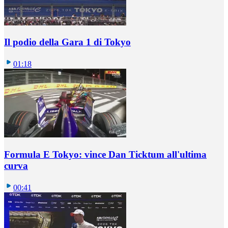
Il podio della Gara 1 di Tokyo
01:18
Formula E Tokyo: vince Dan Ticktum all'ultima
curva
00:41