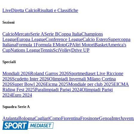
Live
Diretta Calcio
Risultati e Classifiche
Sezioni
Calcio
Mercato
Serie A
Serie B
Coppa Italia
Champions
League
Europa League
Conference League
Calcio Estero
Supercoppa
Italiana
Formula 1
Formula E
MotoGP
Altri Motori
Basket
America's
Cup
Nations League
Tennis
Sci
Volley
Drive UP
Speciali
Mondiali 2026
Roland Garros 2026
Sportmediaset Live Riccione
2026
Scudetto Inter 2026
Olimpiadi Invernali Milano Cortina
2026
Super Bowl 2026
Eicma 2025
Mondiale per club 2025
EICMA
Riding Fest 2025
Paralimpiadi Parigi 2024
Olimpiadi Parigi
2024
Euro 2024
Squadra Serie A
Atalanta
Bologna
Cagliari
Como
Fiorentina
Frosinone
Genoa
Inter
Juvent