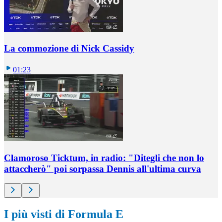
La commozione di Nick Cassidy
01:23
Clamoroso Ticktum, in radio: "Ditegli che non lo
attaccherò" poi sorpassa Dennis all'ultima curva
I più visti di Formula E