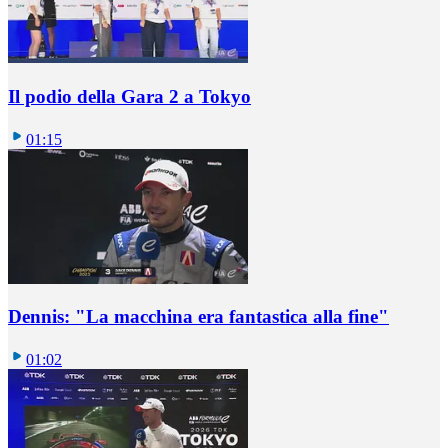
Il podio della Gara 2 a Tokyo
01:15
Dennis: "La macchina era fantastica alla fine"
01:02