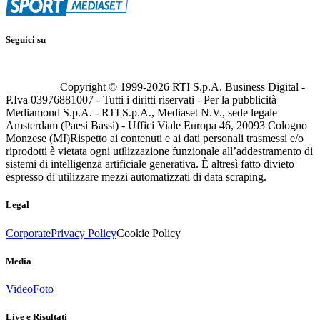
Seguici su
Copyright © 1999-
2026
RTI S.p.A. Business Digital -
P.Iva 03976881007 - Tutti i diritti riservati - Per la pubblicità
Mediamond S.p.A. - RTI S.p.A., Mediaset N.V., sede legale
Amsterdam (Paesi Bassi) - Uffici Viale Europa 46, 20093 Cologno
Monzese (MI)
Rispetto ai contenuti e ai dati personali trasmessi e/o
riprodotti è vietata ogni utilizzazione funzionale all’addestramento di
sistemi di intelligenza artificiale generativa. È altresì fatto divieto
espresso di utilizzare mezzi automatizzati di data scraping.
Legal
Corporate
Privacy Policy
Cookie Policy
Media
Video
Foto
Live e Risultati