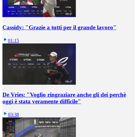
Cassidy: "Grazie a tutti per il grande lavoro"
01:15
De Vries: "Voglio ringraziare anche gli dei perchè
oggi è stata veramente difficile"
03:38