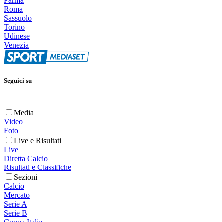
Parma
Roma
Sassuolo
Torino
Udinese
Venezia
Seguici su
Media
Video
Foto
Live e Risultati
Live
Diretta Calcio
Risultati e Classifiche
Sezioni
Calcio
Mercato
Serie A
Serie B
Coppa Italia