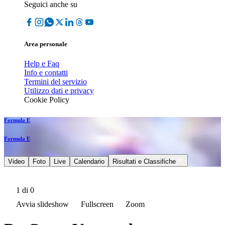
Seguici anche su
Area personale
Help e Faq
Info e contatti
Termini del servizio
Utilizzo dati e privacy
Cookie Policy
Formula E
Formula E
Video
Foto
Live
Calendario
Risultati e Classifiche
1
di 0
Avvia slideshow
Fullscreen
Zoom