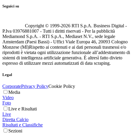
Seguici su
Copyright © 1999-
2026
RTI S.p.A. Business Digital -
P.Iva 03976881007 - Tutti i diritti riservati - Per la pubblicità
Mediamond S.p.A. - RTI S.p.A., Mediaset N.V., sede legale
Amsterdam (Paesi Bassi) - Uffici Viale Europa 46, 20093 Cologno
Monzese (MI)
Rispetto ai contenuti e ai dati personali trasmessi e/o
riprodotti è vietata ogni utilizzazione funzionale all’addestramento di
sistemi di intelligenza artificiale generativa. È altresì fatto divieto
espresso di utilizzare mezzi automatizzati di data scraping.
Legal
Corporate
Privacy Policy
Cookie Policy
Media
Video
Foto
Live e Risultati
Live
Diretta Calcio
Risultati e Classifiche
Sezioni