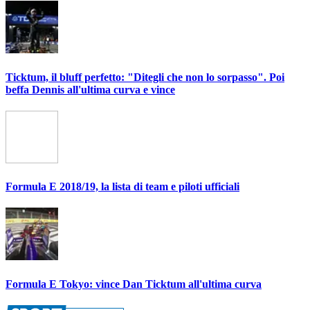
Ticktum, il bluff perfetto: "Ditegli che non lo sorpasso". Poi
beffa Dennis all'ultima curva e vince
Formula E 2018/19, la lista di team e piloti ufficiali
Formula E Tokyo: vince Dan Ticktum all'ultima curva