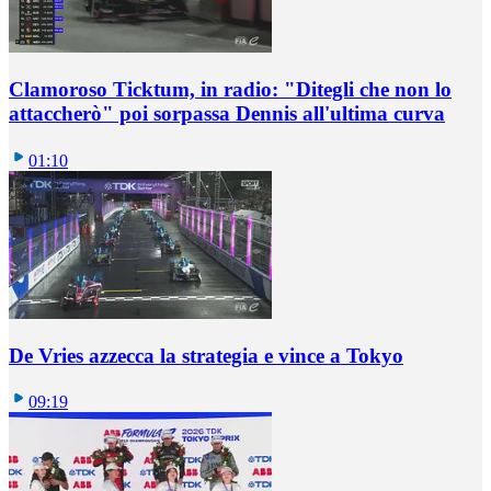
Clamoroso Ticktum, in radio: "Ditegli che non lo
attaccherò" poi sorpassa Dennis all'ultima curva
01:10
De Vries azzecca la strategia e vince a Tokyo
09:19