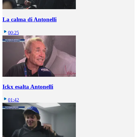
La calma di Antonelli
00:25
Ickx esalta Antonelli
01:42