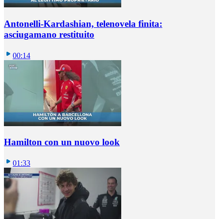
Antonelli-Kardashian, telenovela finita:
asciugamano restituito
00:14
Hamilton con un nuovo look
01:33