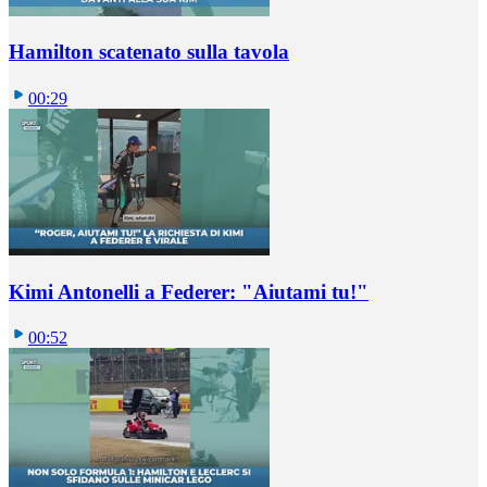
Hamilton scatenato sulla tavola
00:29
Kimi Antonelli a Federer: "Aiutami tu!"
00:52