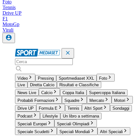
Foto
Tennis
Drive UP
F1
MotoGp
Virali
Video
Pressing
Sportmediaset XXL
Foto
Live
Diretta Calcio
Risultati e Classifiche
News Live
Calcio
Coppa Italia
Supercoppa Italiana
Probabili Formazioni
Squadre
Mercato
Motori
Drive UP
Formula E
Tennis
Altri Sport
Sondaggi
Podcast
Lifestyle
Un libro a settimana
Speciali Europei
Speciali Olimpiadi
Speciale Scudetti
Speciali Mondiali
Altri Speciali