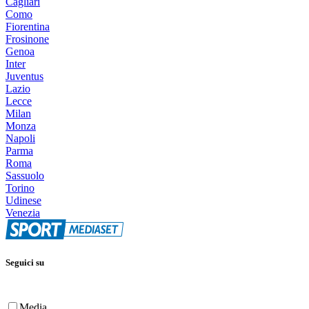
Cagliari
Como
Fiorentina
Frosinone
Genoa
Inter
Juventus
Lazio
Lecce
Milan
Monza
Napoli
Parma
Roma
Sassuolo
Torino
Udinese
Venezia
Seguici su
Media