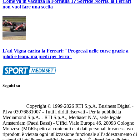
Come va in vacanza la Formula 1? Sorride Norris, la Ferrari
non vuol fare una scelta
L'ad Vigna carica la Ferrari: "Progressi nelle corse grazie a
piloti e team, ma piedi per terra"
Seguici su
Copyright © 1999-
2026
RTI S.p.A. Business Digital -
P.Iva 03976881007 - Tutti i diritti riservati - Per la pubblicità
Mediamond S.p.A. - RTI S.p.A., Mediaset N.V., sede legale
Amsterdam (Paesi Bassi) - Uffici Viale Europa 46, 20093 Cologno
Monzese (MI)
Rispetto ai contenuti e ai dati personali trasmessi e/o
riprodotti è vietata ogni utilizzazione funzionale all’addestramento di
sistemi di intelligenza artificiale generativa. È altresì fatto divieto