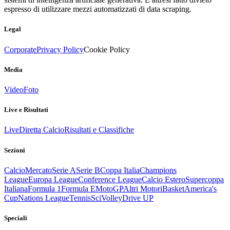
espresso di utilizzare mezzi automatizzati di data scraping.
Legal
Corporate
Privacy Policy
Cookie Policy
Media
Video
Foto
Live e Risultati
Live
Diretta Calcio
Risultati e Classifiche
Sezioni
Calcio
Mercato
Serie A
Serie B
Coppa Italia
Champions
League
Europa League
Conference League
Calcio Estero
Supercoppa
Italiana
Formula 1
Formula E
MotoGP
Altri Motori
Basket
America's
Cup
Nations League
Tennis
Sci
Volley
Drive UP
Speciali