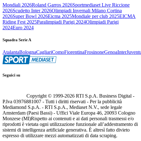
Mondiali 2026
Roland Garros 2026
Sportmediaset Live Riccione
2026
Scudetto Inter 2026
Olimpiadi Invernali Milano Cortina
2026
Super Bowl 2026
Eicma 2025
Mondiale per club 2025
EICMA
Riding Fest 2025
Paralimpiadi Parigi 2024
Olimpiadi Parigi
2024
Euro 2024
Squadra Serie A
Atalanta
Bologna
Cagliari
Como
Fiorentina
Frosinone
Genoa
Inter
Juvent
Seguici su
Copyright © 1999-
2026
RTI S.p.A. Business Digital -
P.Iva 03976881007 - Tutti i diritti riservati - Per la pubblicità
Mediamond S.p.A. - RTI S.p.A., Mediaset N.V., sede legale
Amsterdam (Paesi Bassi) - Uffici Viale Europa 46, 20093 Cologno
Monzese (MI)
Rispetto ai contenuti e ai dati personali trasmessi e/o
riprodotti è vietata ogni utilizzazione funzionale all’addestramento di
sistemi di intelligenza artificiale generativa. È altresì fatto divieto
espresso di utilizzare mezzi automatizzati di data scraping.