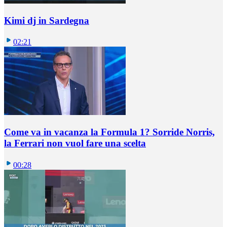
Kimi dj in Sardegna
02:21
Come va in vacanza la Formula 1? Sorride Norris,
la Ferrari non vuol fare una scelta
00:28