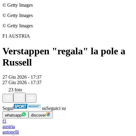
© Getty Images
© Getty Images
© Getty Images
F1 AUSTRIA
Verstappen "regala" la pole a
Russell
27 Giu 2026 - 17:37
27 Giu 2026 - 17:37
23
foto
Segui
su
Seguici su
whatsapp
discover
f1
austria
antonelli