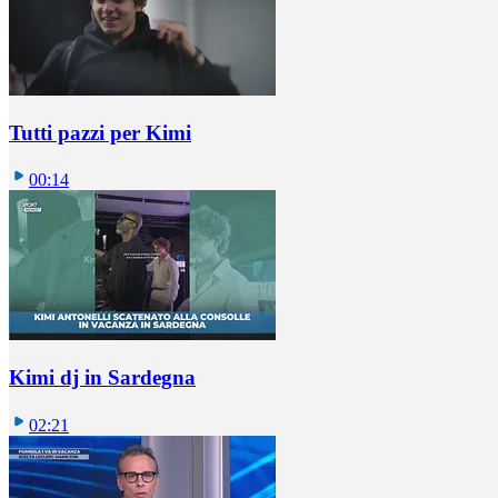
Tutti pazzi per Kimi
00:14
Kimi dj in Sardegna
02:21