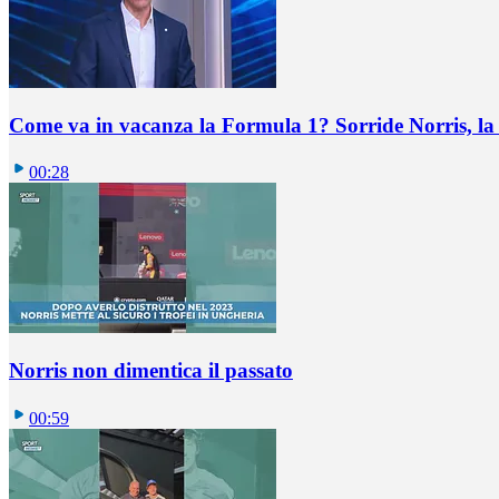
Come va in vacanza la Formula 1? Sorride Norris, la 
00:28
Norris non dimentica il passato
00:59