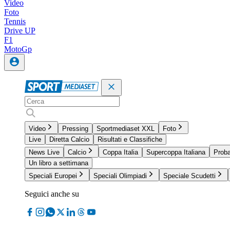
Video
Foto
Tennis
Drive UP
F1
MotoGp
Video
Pressing
Sportmediaset XXL
Foto
Live
Diretta Calcio
Risultati e Classifiche
News Live
Calcio
Coppa Italia
Supercoppa Italiana
Proba
Un libro a settimana
Speciali Europei
Speciali Olimpiadi
Speciale Scudetti
Seguici anche su