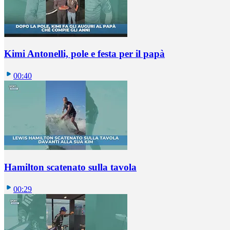
Kimi Antonelli, pole e festa per il papà
00:40
Hamilton scatenato sulla tavola
00:29