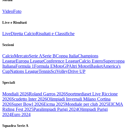
Video
Foto
Live e Risultati
Live
Diretta Calcio
Risultati e Classifiche
Sezioni
Calcio
Mercato
Serie A
Serie B
Coppa Italia
Champions
League
Europa League
Conference League
Calcio Estero
Supercoppa
Italiana
Formula 1
Formula E
MotoGP
Altri Motori
Basket
America's
Cup
Nations League
Tennis
Sci
Volley
Drive UP
Speciali
Mondiali 2026
Roland Garros 2026
Sportmediaset Live Riccione
2026
Scudetto Inter 2026
Olimpiadi Invernali Milano Cortina
2026
Super Bowl 2026
Eicma 2025
Mondiale per club 2025
EICMA
Riding Fest 2025
Paralimpiadi Parigi 2024
Olimpiadi Parigi
2024
Euro 2024
Squadra Serie A