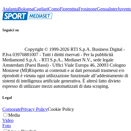
Atalanta
Bologna
Cagliari
Como
Fiorentina
Frosinone
Genoa
Inter
Juvent
Seguici su
Copyright © 1999-
2026
RTI S.p.A. Business Digital -
P.Iva 03976881007 - Tutti i diritti riservati - Per la pubblicità
Mediamond S.p.A. - RTI S.p.A., Mediaset N.V., sede legale
Amsterdam (Paesi Bassi) - Uffici Viale Europa 46, 20093 Cologno
Monzese (MI)
Rispetto ai contenuti e ai dati personali trasmessi e/o
riprodotti è vietata ogni utilizzazione funzionale all’addestramento di
sistemi di intelligenza artificiale generativa. È altresì fatto divieto
espresso di utilizzare mezzi automatizzati di data scraping.
Legal
Corporate
Privacy Policy
Cookie Policy
Media
Video
Foto