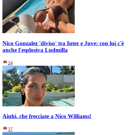
Nico Gonzalez 'diviso' tra Inter e Juve: con lui c'è
anche l'esplosiva Ludmilla
24
Ainhi, che frecciate a Nico Williams!
37