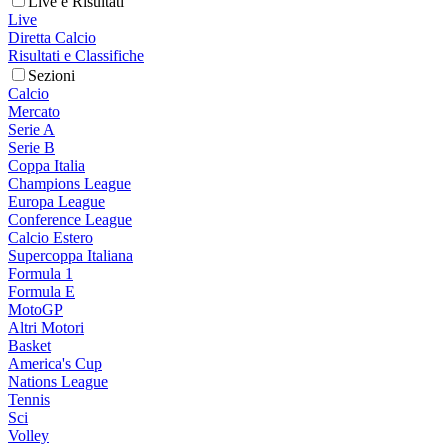
Live e Risultati
Live
Diretta Calcio
Risultati e Classifiche
Sezioni
Calcio
Mercato
Serie A
Serie B
Coppa Italia
Champions League
Europa League
Conference League
Calcio Estero
Supercoppa Italiana
Formula 1
Formula E
MotoGP
Altri Motori
Basket
America's Cup
Nations League
Tennis
Sci
Volley