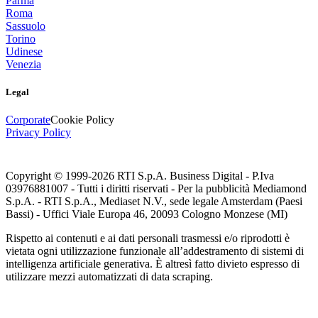
Parma
Roma
Sassuolo
Torino
Udinese
Venezia
Legal
Corporate
Cookie Policy
Privacy Policy
Copyright © 1999-
2026
RTI S.p.A. Business Digital - P.Iva
03976881007 - Tutti i diritti riservati - Per la pubblicità Mediamond
S.p.A. - RTI S.p.A., Mediaset N.V., sede legale Amsterdam (Paesi
Bassi) - Uffici Viale Europa 46, 20093 Cologno Monzese (MI)
Rispetto ai contenuti e ai dati personali trasmessi e/o riprodotti è
vietata ogni utilizzazione funzionale all’addestramento di sistemi di
intelligenza artificiale generativa. È altresì fatto divieto espresso di
utilizzare mezzi automatizzati di data scraping.