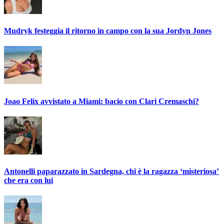
Mudryk festeggia il ritorno in campo con la sua Jordyn Jones
Joao Felix avvistato a Miami: bacio con Clari Cremaschi?
Antonelli paparazzato in Sardegna, chi è la ragazza ‘misteriosa’
che era con lui