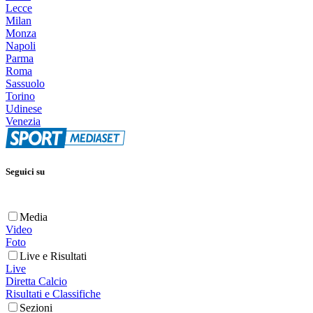
Lecce
Milan
Monza
Napoli
Parma
Roma
Sassuolo
Torino
Udinese
Venezia
Seguici su
Media
Video
Foto
Live e Risultati
Live
Diretta Calcio
Risultati e Classifiche
Sezioni