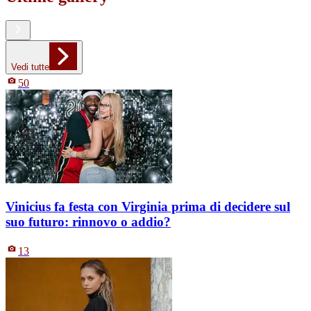
Vedi tutte
50
Vinicius fa festa con Virginia prima di decidere sul
suo futuro: rinnovo o addio?
13