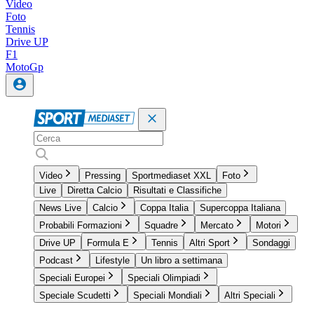
Video
Foto
Tennis
Drive UP
F1
MotoGp
Video
Pressing
Sportmediaset XXL
Foto
Live
Diretta Calcio
Risultati e Classifiche
News Live
Calcio
Coppa Italia
Supercoppa Italiana
Probabili Formazioni
Squadre
Mercato
Motori
Drive UP
Formula E
Tennis
Altri Sport
Sondaggi
Podcast
Lifestyle
Un libro a settimana
Speciali Europei
Speciali Olimpiadi
Speciale Scudetti
Speciali Mondiali
Altri Speciali