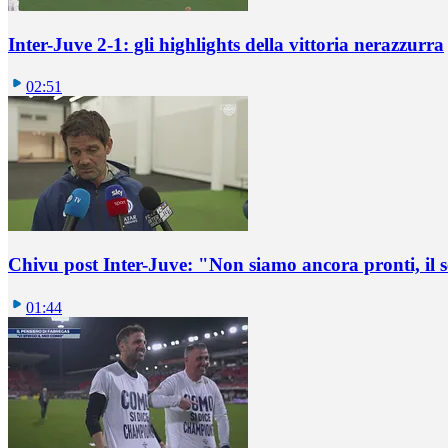
Inter-Juve 2-1: gli highlights della vittoria nerazzurra
02:51
Chivu post Inter-Juve: "Non siamo ancora pronti, il
01:44