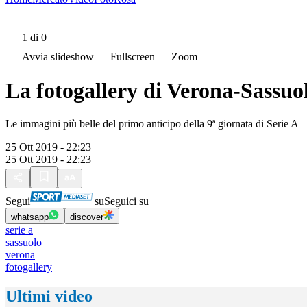
1
di 0
Avvia slideshow
Fullscreen
Zoom
La fotogallery di Verona-Sassuo
Le immagini più belle del primo anticipo della 9ª giornata di Serie A
25 Ott 2019 - 22:23
25 Ott 2019 - 22:23
Segui
su
Seguici su
whatsapp
discover
serie a
sassuolo
verona
fotogallery
Ultimi video