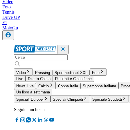
Video
Foto
Tennis
Drive UP
F1
MotoGp
Video
Pressing
Sportmediaset XXL
Foto
Live
Diretta Calcio
Risultati e Classifiche
News Live
Calcio
Coppa Italia
Supercoppa Italiana
Proba
Un libro a settimana
Speciali Europei
Speciali Olimpiadi
Speciale Scudetti
Seguici anche su