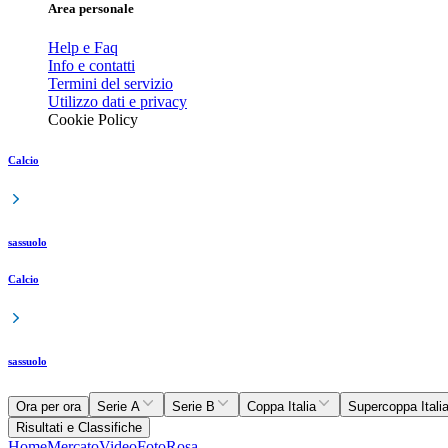
Area personale
Help e Faq
Info e contatti
Termini del servizio
Utilizzo dati e privacy
Cookie Policy
Calcio
sassuolo
Calcio
sassuolo
Ora per ora
Serie A
Serie B
Coppa Italia
Supercoppa Itali
Risultati e Classifiche
Home
Mercato
Video
Foto
Rosa