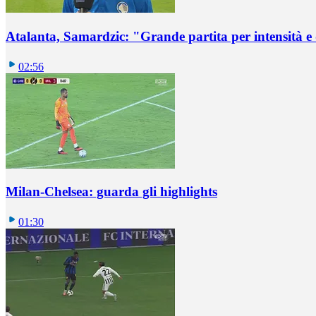
Atalanta, Samardzic: "Grande partita per intensità e
02:56
Milan-Chelsea: guarda gli highlights
01:30