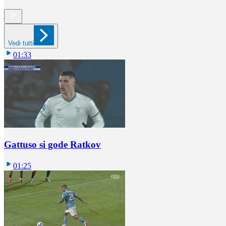
Vedi tutti
01:33
Gattuso si gode Ratkov
01:25