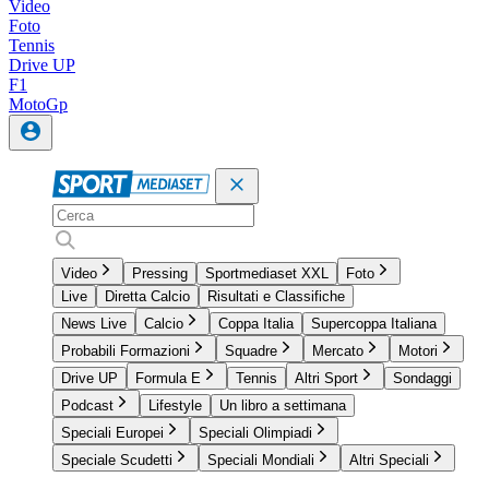
Video
Foto
Tennis
Drive UP
F1
MotoGp
Video
Pressing
Sportmediaset XXL
Foto
Live
Diretta Calcio
Risultati e Classifiche
News Live
Calcio
Coppa Italia
Supercoppa Italiana
Probabili Formazioni
Squadre
Mercato
Motori
Drive UP
Formula E
Tennis
Altri Sport
Sondaggi
Podcast
Lifestyle
Un libro a settimana
Speciali Europei
Speciali Olimpiadi
Speciale Scudetti
Speciali Mondiali
Altri Speciali