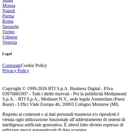
Milan
Monza
Napoli
Parma
Roma
Sassuolo
Torino
Udinese
Venezia
Legal
Corporate
Cookie Policy
Privacy Policy
Copyright © 1999-
2026
RTI S.p.A. Business Digital - P.Iva
03976881007 - Tutti i diritti riservati - Per la pubblicità Mediamond
S.p.A. - RTI S.p.A., Mediaset N.V., sede legale Amsterdam (Paesi
Bassi) - Uffici Viale Europa 46, 20093 Cologno Monzese (MI)
Rispetto ai contenuti e ai dati personali trasmessi e/o riprodotti è
vietata ogni utilizzazione funzionale all’addestramento di sistemi di
intelligenza artificiale generativa. È altresì fatto divieto espresso di
utilizzare mezzi automatizzati di data scraping.