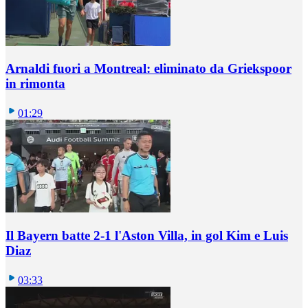
Arnaldi fuori a Montreal: eliminato da Griekspoor
in rimonta
01:29
Il Bayern batte 2-1 l'Aston Villa, in gol Kim e Luis
Diaz
03:33