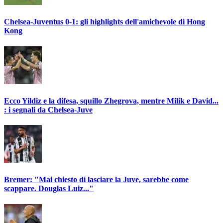
Chelsea-Juventus 0-1: gli highlights dell'amichevole di Hong
Kong
Ecco Yildiz e la difesa, squillo Zhegrova, mentre Milik e David...
: i segnali da Chelsea-Juve
Bremer: "Mai chiesto di lasciare la Juve, sarebbe come
scappare. Douglas Luiz..."