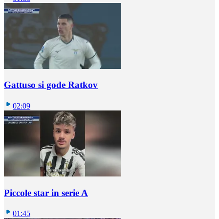
Gattuso si gode Ratkov
02:09
Piccole star in serie A
01:45