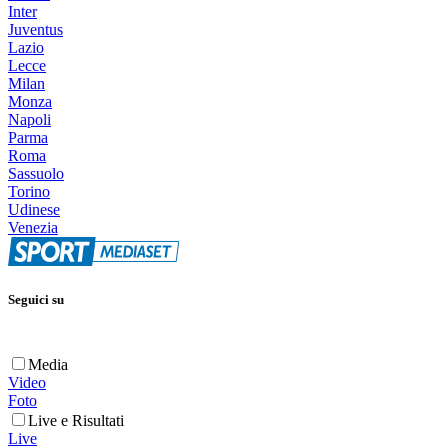
Inter
Juventus
Lazio
Lecce
Milan
Monza
Napoli
Parma
Roma
Sassuolo
Torino
Udinese
Venezia
Seguici su
Media
Video
Foto
Live e Risultati
Live