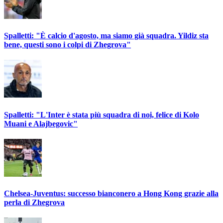
Spalletti: "È calcio d'agosto, ma siamo già squadra. Yildiz sta
bene, questi sono i colpi di Zhegrova"
Spalletti: "L'Inter è stata più squadra di noi, felice di Kolo
Muani e Alajbegovic"
Chelsea-Juventus: successo bianconero a Hong Kong grazie alla
perla di Zhegrova