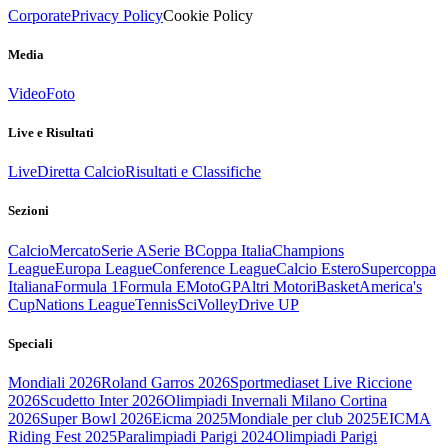
Corporate
Privacy Policy
Cookie Policy
Media
Video
Foto
Live e Risultati
Live
Diretta Calcio
Risultati e Classifiche
Sezioni
Calcio
Mercato
Serie A
Serie B
Coppa Italia
Champions
League
Europa League
Conference League
Calcio Estero
Supercoppa
Italiana
Formula 1
Formula E
MotoGP
Altri Motori
Basket
America's
Cup
Nations League
Tennis
Sci
Volley
Drive UP
Speciali
Mondiali 2026
Roland Garros 2026
Sportmediaset Live Riccione
2026
Scudetto Inter 2026
Olimpiadi Invernali Milano Cortina
2026
Super Bowl 2026
Eicma 2025
Mondiale per club 2025
EICMA
Riding Fest 2025
Paralimpiadi Parigi 2024
Olimpiadi Parigi