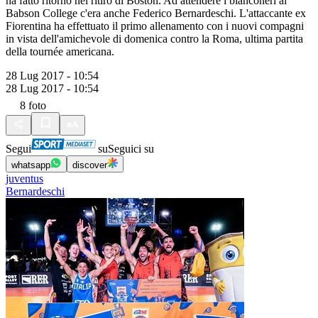
ha fatto ritorno nel ritiro di Boston. Ad attendere i bianconeri al
Babson College c'era anche Federico Bernardeschi. L'attaccante ex
Fiorentina ha effettuato il primo allenamento con i nuovi compagni
in vista dell'amichevole di domenica contro la Roma, ultima partita
della tournée americana.
28 Lug 2017 - 10:54
28 Lug 2017 - 10:54
8
foto
Segui
su
Seguici su
whatsapp
discover
juventus
Bernardeschi