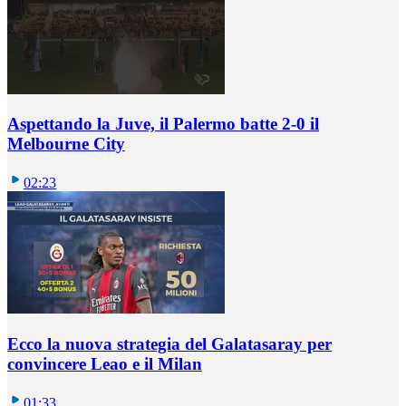
Aspettando la Juve, il Palermo batte 2-0 il
Melbourne City
02:23
Ecco la nuova strategia del Galatasaray per
convincere Leao e il Milan
01:33