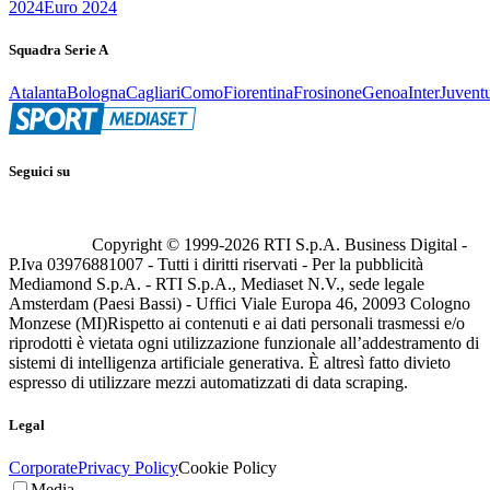
2024
Euro 2024
Squadra Serie A
Atalanta
Bologna
Cagliari
Como
Fiorentina
Frosinone
Genoa
Inter
Juvent
Seguici su
Copyright © 1999-
2026
RTI S.p.A. Business Digital -
P.Iva 03976881007 - Tutti i diritti riservati - Per la pubblicità
Mediamond S.p.A. - RTI S.p.A., Mediaset N.V., sede legale
Amsterdam (Paesi Bassi) - Uffici Viale Europa 46, 20093 Cologno
Monzese (MI)
Rispetto ai contenuti e ai dati personali trasmessi e/o
riprodotti è vietata ogni utilizzazione funzionale all’addestramento di
sistemi di intelligenza artificiale generativa. È altresì fatto divieto
espresso di utilizzare mezzi automatizzati di data scraping.
Legal
Corporate
Privacy Policy
Cookie Policy
Media