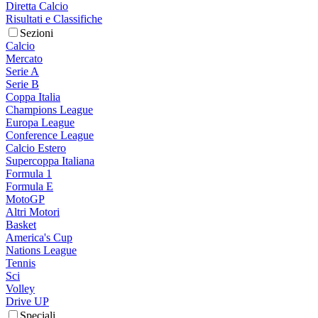
Diretta Calcio
Risultati e Classifiche
Sezioni
Calcio
Mercato
Serie A
Serie B
Coppa Italia
Champions League
Europa League
Conference League
Calcio Estero
Supercoppa Italiana
Formula 1
Formula E
MotoGP
Altri Motori
Basket
America's Cup
Nations League
Tennis
Sci
Volley
Drive UP
Speciali