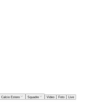
Calcio Estero
Squadre
Video
Foto
Live