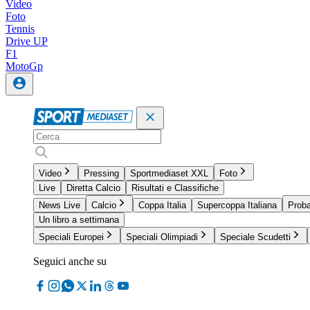
Video
Foto
Tennis
Drive UP
F1
MotoGp
Video
Pressing
Sportmediaset XXL
Foto
Live
Diretta Calcio
Risultati e Classifiche
News Live
Calcio
Coppa Italia
Supercoppa Italiana
Proba
Un libro a settimana
Speciali Europei
Speciali Olimpiadi
Speciale Scudetti
Seguici anche su