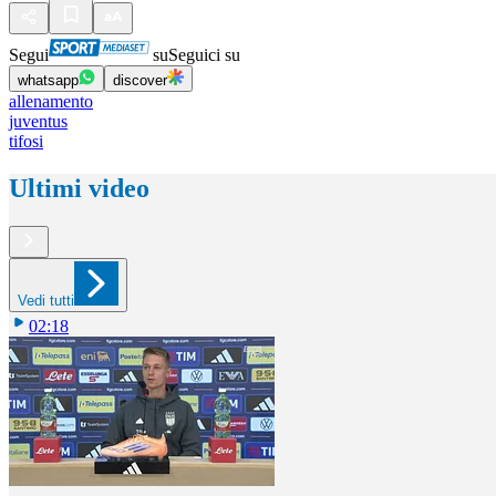
Segui
su
Seguici su
whatsapp
discover
allenamento
juventus
tifosi
Ultimi video
Vedi tutti
02:18