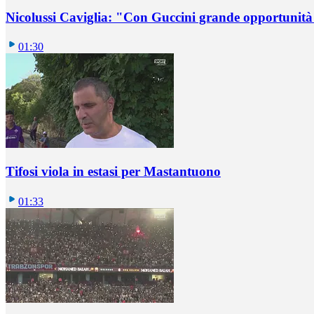
Nicolussi Caviglia: "Con Guccini grande opportunità 
01:30
Tifosi viola in estasi per Mastantuono
01:33