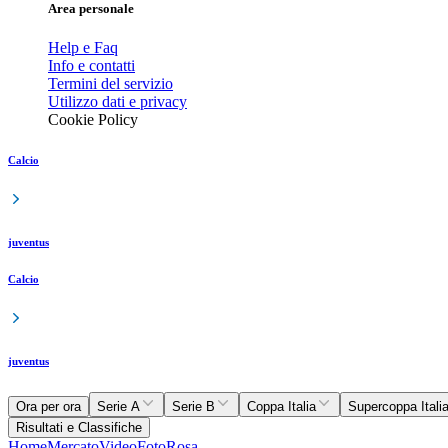
Area personale
Help e Faq
Info e contatti
Termini del servizio
Utilizzo dati e privacy
Cookie Policy
Calcio
juventus
Calcio
juventus
Ora per ora
Serie A
Serie B
Coppa Italia
Supercoppa Itali
Risultati e Classifiche
Home
Mercato
Video
Foto
Rosa