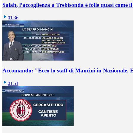
Salah, l’accoglienza a Trebisonda è folle quasi come i
01:36
Accomando: "Ecco lo staff di Mancini in Nazionale. E 
01:51