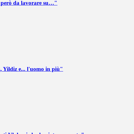
è però da lavorare su…"
 Yildiz e... l'uomo in più"