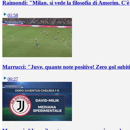
Raimondi: "Milan, si vede la filosofia di Amorim. C'
01:58
Marrucci: "Juve, quante note positive! Zero gol subiti,
00:27