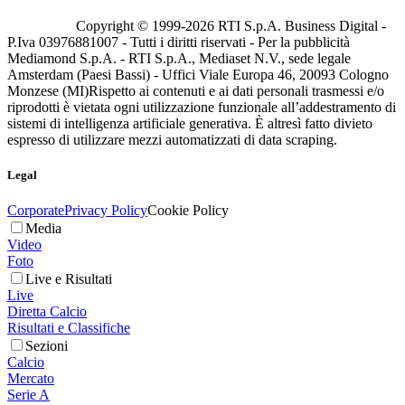
Copyright © 1999-
2026
RTI S.p.A. Business Digital -
P.Iva 03976881007 - Tutti i diritti riservati - Per la pubblicità
Mediamond S.p.A. - RTI S.p.A., Mediaset N.V., sede legale
Amsterdam (Paesi Bassi) - Uffici Viale Europa 46, 20093 Cologno
Monzese (MI)
Rispetto ai contenuti e ai dati personali trasmessi e/o
riprodotti è vietata ogni utilizzazione funzionale all’addestramento di
sistemi di intelligenza artificiale generativa. È altresì fatto divieto
espresso di utilizzare mezzi automatizzati di data scraping.
Legal
Corporate
Privacy Policy
Cookie Policy
Media
Video
Foto
Live e Risultati
Live
Diretta Calcio
Risultati e Classifiche
Sezioni
Calcio
Mercato
Serie A