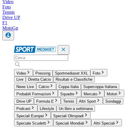
Video
Foto
Tennis
Drive UP
F1
MotoGp
Video
Pressing
Sportmediaset XXL
Foto
Live
Diretta Calcio
Risultati e Classifiche
News Live
Calcio
Coppa Italia
Supercoppa Italiana
Probabili Formazioni
Squadre
Mercato
Motori
Drive UP
Formula E
Tennis
Altri Sport
Sondaggi
Podcast
Lifestyle
Un libro a settimana
Speciali Europei
Speciali Olimpiadi
Speciale Scudetti
Speciali Mondiali
Altri Speciali