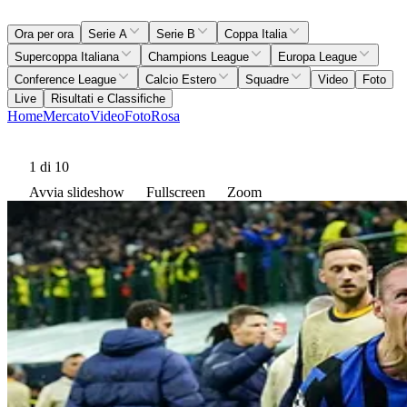
Ora per ora
Serie A
Serie B
Coppa Italia
Supercoppa Italiana
Champions League
Europa League
Conference League
Calcio Estero
Squadre
Video
Foto
Live
Risultati e Classifiche
Home
Mercato
Video
Foto
Rosa
1
di 10
Avvia slideshow
Fullscreen
Zoom