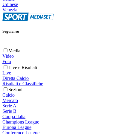
Udinese
Venezia
Seguici su
Media
Video
Foto
Live e Risultati
Live
Diretta Calcio
Risultati e Classifiche
Sezioni
Calcio
Mercato
Serie A
Serie B
Coppa Italia
Champions League
Europa League
Conference League