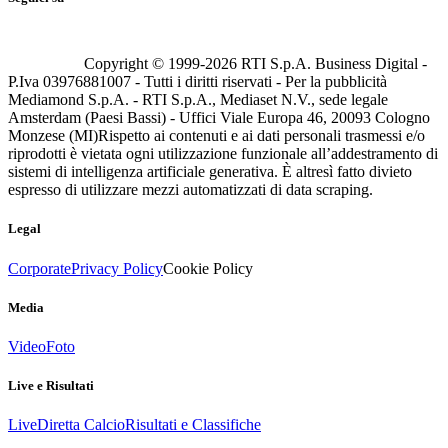
Copyright © 1999-
2026
RTI S.p.A. Business Digital -
P.Iva 03976881007 - Tutti i diritti riservati - Per la pubblicità
Mediamond S.p.A. - RTI S.p.A., Mediaset N.V., sede legale
Amsterdam (Paesi Bassi) - Uffici Viale Europa 46, 20093 Cologno
Monzese (MI)
Rispetto ai contenuti e ai dati personali trasmessi e/o
riprodotti è vietata ogni utilizzazione funzionale all’addestramento di
sistemi di intelligenza artificiale generativa. È altresì fatto divieto
espresso di utilizzare mezzi automatizzati di data scraping.
Legal
Corporate
Privacy Policy
Cookie Policy
Media
Video
Foto
Live e Risultati
Live
Diretta Calcio
Risultati e Classifiche