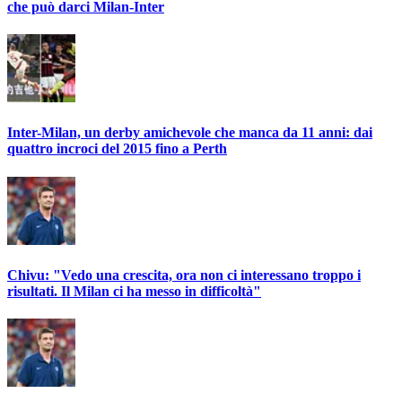
che può darci Milan-Inter
Inter-Milan, un derby amichevole che manca da 11 anni: dai
quattro incroci del 2015 fino a Perth
Chivu: "Vedo una crescita, ora non ci interessano troppo i
risultati. Il Milan ci ha messo in difficoltà"