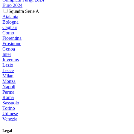
Euro 2024
Squadra Serie A
Atalanta
Bologna
Cagliari
Como
Fiorentina
Frosinone
Genoa
Inter
Juventus
Lazio
Lecce
Milan
Monza
Napoli
Parma
Roma
Sassuolo
Torino
Udinese
Venezia
Legal