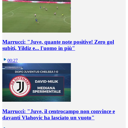
Marrucci: "Juve, quante note positive! Zero gol
subiti, Yildiz e... l'uomo in più"
00:27
Marrucci: "Juve, il centrocampo non convince e
davanti Vlahovic ha lasciato un vuoto"