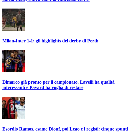
Milan-Inter 1-1: gli highlights del derby di Perth
Dimarco già pronto per il campionato, Lavelli ha qualità
interessanti e Pavard ha voglia di restare
Esordio Ramos, esame Diouf, poi Leao e i registi: cinque spunti