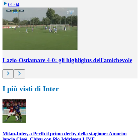
01:04
Lazio-Ostiamare 4-0: gli highlights dell'amichevole
I più visti di Inter
Milan-Inter, a Perth il primo derby della stagione: Amorim
lancia Cissè, Chivu con Pio-Iddrissou LIVE