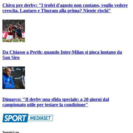
Chivu pre derby: "I trofei d'agosto non contano, voglio vedere
crescita. Lautaro e Thuram alla prima? Niente rischi"
Da Chiasso a Perth: quando Inter-Milan si gioca lontano da
San Siro
Dimarco: "Il derby una sfida speciale: a 20 giorni dal
campionato utile per testare la condizione"
Seguici su