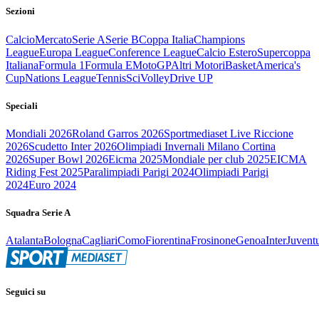
Sezioni
Calcio
Mercato
Serie A
Serie B
Coppa Italia
Champions
League
Europa League
Conference League
Calcio Estero
Supercoppa
Italiana
Formula 1
Formula E
MotoGP
Altri Motori
Basket
America's
Cup
Nations League
Tennis
Sci
Volley
Drive UP
Speciali
Mondiali 2026
Roland Garros 2026
Sportmediaset Live Riccione
2026
Scudetto Inter 2026
Olimpiadi Invernali Milano Cortina
2026
Super Bowl 2026
Eicma 2025
Mondiale per club 2025
EICMA
Riding Fest 2025
Paralimpiadi Parigi 2024
Olimpiadi Parigi
2024
Euro 2024
Squadra Serie A
Atalanta
Bologna
Cagliari
Como
Fiorentina
Frosinone
Genoa
Inter
Juvent
Seguici su