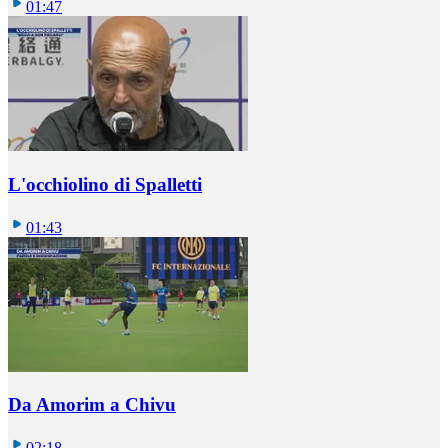
01:47
L'occhiolino di Spalletti
01:43
Da Amorim a Chivu
02:18