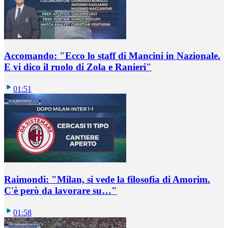
Accomando: "Ecco lo staff di Mancini in Nazionale.
E vi dico il ruolo di Zola e Ranieri"
01:51
Raimondi: "Milan, si vede la filosofia di Amorim.
C'è però da lavorare su…"
01:58