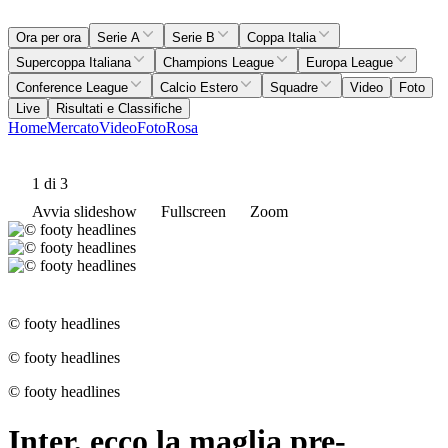
Ora per ora
Serie A
Serie B
Coppa Italia
Supercoppa Italiana
Champions League
Europa League
Conference League
Calcio Estero
Squadre
Video
Foto
Live
Risultati e Classifiche
Home
Mercato
Video
Foto
Rosa
1
di 3
Avvia slideshow
Fullscreen
Zoom
© footy headlines
© footy headlines
© footy headlines
Inter, ecco la maglia pre-