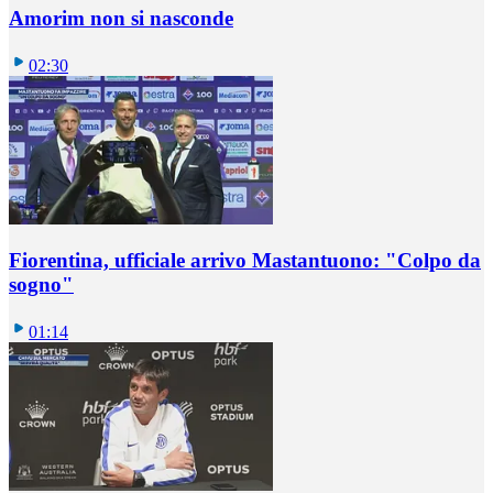
Amorim non si nasconde
02:30
Fiorentina, ufficiale arrivo Mastantuono: "Colpo da
sogno"
01:14