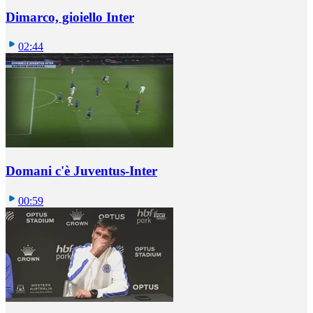
Dimarco, gioiello Inter
02:44
Domani c'è Juventus-Inter
00:59