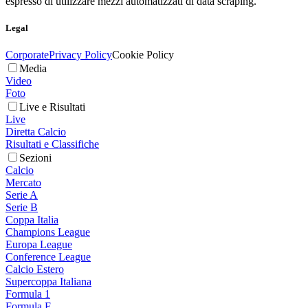
espresso di utilizzare mezzi automatizzati di data scraping.
Legal
Corporate
Privacy Policy
Cookie Policy
Media
Video
Foto
Live e Risultati
Live
Diretta Calcio
Risultati e Classifiche
Sezioni
Calcio
Mercato
Serie A
Serie B
Coppa Italia
Champions League
Europa League
Conference League
Calcio Estero
Supercoppa Italiana
Formula 1
Formula E