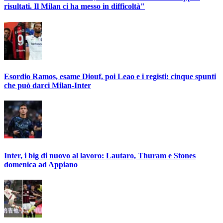
risultati. Il Milan ci ha messo in difficoltà"
Esordio Ramos, esame Diouf, poi Leao e i registi: cinque spunti
che può darci Milan-Inter
Inter, i big di nuovo al lavoro: Lautaro, Thuram e Stones
domenica ad Appiano