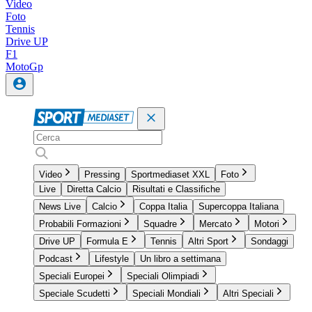
Video
Foto
Tennis
Drive UP
F1
MotoGp
Video
Pressing
Sportmediaset XXL
Foto
Live
Diretta Calcio
Risultati e Classifiche
News Live
Calcio
Coppa Italia
Supercoppa Italiana
Probabili Formazioni
Squadre
Mercato
Motori
Drive UP
Formula E
Tennis
Altri Sport
Sondaggi
Podcast
Lifestyle
Un libro a settimana
Speciali Europei
Speciali Olimpiadi
Speciale Scudetti
Speciali Mondiali
Altri Speciali