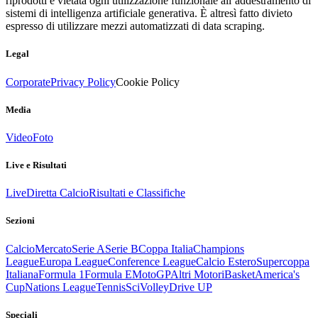
riprodotti è vietata ogni utilizzazione funzionale all’addestramento di
sistemi di intelligenza artificiale generativa. È altresì fatto divieto
espresso di utilizzare mezzi automatizzati di data scraping.
Legal
Corporate
Privacy Policy
Cookie Policy
Media
Video
Foto
Live e Risultati
Live
Diretta Calcio
Risultati e Classifiche
Sezioni
Calcio
Mercato
Serie A
Serie B
Coppa Italia
Champions
League
Europa League
Conference League
Calcio Estero
Supercoppa
Italiana
Formula 1
Formula E
MotoGP
Altri Motori
Basket
America's
Cup
Nations League
Tennis
Sci
Volley
Drive UP
Speciali