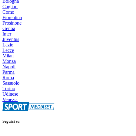
Bologna
Cagliari
Como
Fiorentina
Frosinone
Genoa
Inter
Juventus
Lazio
Lecce
Milan
Monza
Napoli
Parma
Roma
Sassuolo
Torino
Udinese
Venezia
Seguici su