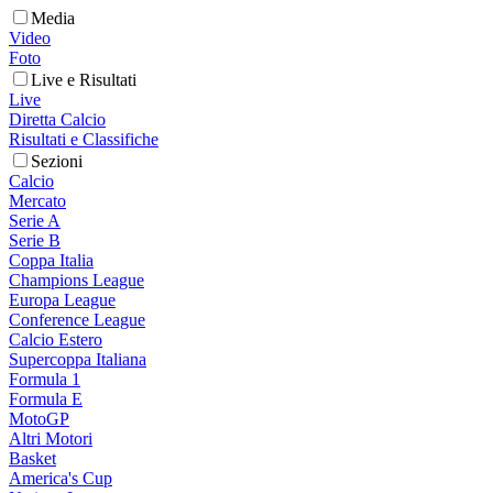
Media
Video
Foto
Live e Risultati
Live
Diretta Calcio
Risultati e Classifiche
Sezioni
Calcio
Mercato
Serie A
Serie B
Coppa Italia
Champions League
Europa League
Conference League
Calcio Estero
Supercoppa Italiana
Formula 1
Formula E
MotoGP
Altri Motori
Basket
America's Cup