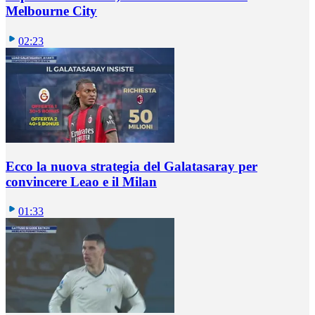
Melbourne City
02:23
Ecco la nuova strategia del Galatasaray per
convincere Leao e il Milan
01:33