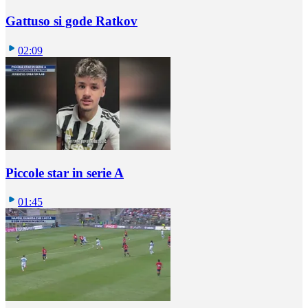
Gattuso si gode Ratkov
02:09
Piccole star in serie A
01:45