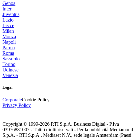
Genoa
Inter
Juventus
Lazio
Lecce
Milan
Monza
Napoli
Parma
Roma
Sassuolo
Torino
Udinese
Venezia
Legal
Corporate
Cookie Policy
Privacy Policy
Copyright © 1999-
2026
RTI S.p.A. Business Digital - P.Iva
03976881007 - Tutti i diritti riservati - Per la pubblicità Mediamond
S.p.A. - RTI S.p.A., Mediaset N.V., sede legale Amsterdam (Paesi