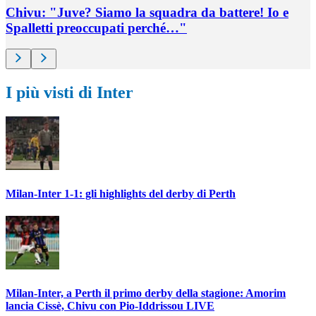
Chivu: "Juve? Siamo la squadra da battere! Io e
Spalletti preoccupati perché…"
I più visti di Inter
Milan-Inter 1-1: gli highlights del derby di Perth
Milan-Inter, a Perth il primo derby della stagione: Amorim
lancia Cissè, Chivu con Pio-Iddrissou LIVE