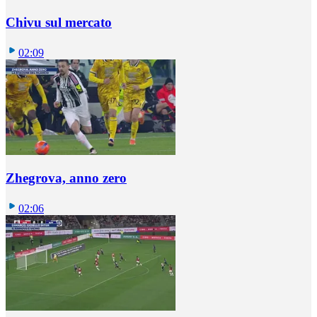
Chivu sul mercato
02:09
Zhegrova, anno zero
02:06