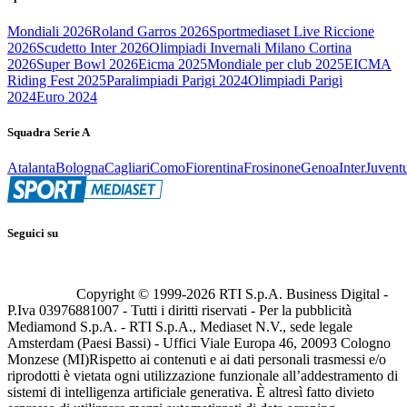
Mondiali 2026
Roland Garros 2026
Sportmediaset Live Riccione
2026
Scudetto Inter 2026
Olimpiadi Invernali Milano Cortina
2026
Super Bowl 2026
Eicma 2025
Mondiale per club 2025
EICMA
Riding Fest 2025
Paralimpiadi Parigi 2024
Olimpiadi Parigi
2024
Euro 2024
Squadra Serie A
Atalanta
Bologna
Cagliari
Como
Fiorentina
Frosinone
Genoa
Inter
Juvent
Seguici su
Copyright © 1999-
2026
RTI S.p.A. Business Digital -
P.Iva 03976881007 - Tutti i diritti riservati - Per la pubblicità
Mediamond S.p.A. - RTI S.p.A., Mediaset N.V., sede legale
Amsterdam (Paesi Bassi) - Uffici Viale Europa 46, 20093 Cologno
Monzese (MI)
Rispetto ai contenuti e ai dati personali trasmessi e/o
riprodotti è vietata ogni utilizzazione funzionale all’addestramento di
sistemi di intelligenza artificiale generativa. È altresì fatto divieto