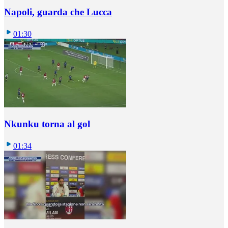
Napoli, guarda che Lucca
01:30
Nkunku torna al gol
01:34