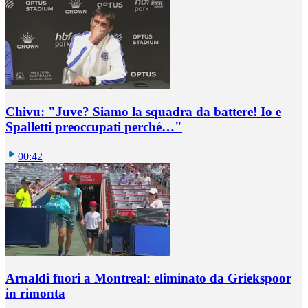
Chivu: "Juve? Siamo la squadra da battere! Io e
Spalletti preoccupati perché…"
00:42
Arnaldi fuori a Montreal: eliminato da Griekspoor
in rimonta