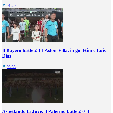
01:29
Il Bayern batte 2-1 l'Aston Villa, in gol Kim e Luis
Diaz
03:33
Aspettando la Juve, il Palermo batte 2-0 il