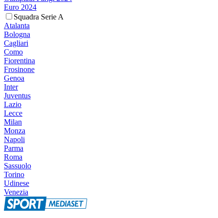
Euro 2024
Squadra Serie A
Atalanta
Bologna
Cagliari
Como
Fiorentina
Frosinone
Genoa
Inter
Juventus
Lazio
Lecce
Milan
Monza
Napoli
Parma
Roma
Sassuolo
Torino
Udinese
Venezia