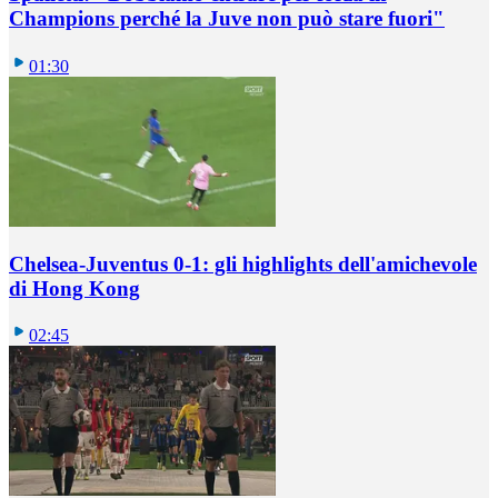
Champions perché la Juve non può stare fuori"
01:30
Chelsea-Juventus 0-1: gli highlights dell'amichevole
di Hong Kong
02:45