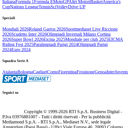
Italiana
Formula 1
Formula E
MotoGP
Altri Motori
Basket
America's
Cup
Nations League
Tennis
Sci
Volley
Drive UP
Speciali
Mondiali 2026
Roland Garros 2026
Sportmediaset Live Riccione
2026
Scudetto Inter 2026
Olimpiadi Invernali Milano Cortina
2026
Super Bowl 2026
Eicma 2025
Mondiale per club 2025
EICMA
Riding Fest 2025
Paralimpiadi Parigi 2024
Olimpiadi Parigi
2024
Euro 2024
Squadra Serie A
Atalanta
Bologna
Cagliari
Como
Fiorentina
Frosinone
Genoa
Inter
Juvent
Seguici su
Copyright © 1999-
2026
RTI S.p.A. Business Digital -
P.Iva 03976881007 - Tutti i diritti riservati - Per la pubblicità
Mediamond S.p.A. - RTI S.p.A., Mediaset N.V., sede legale
Amsterdam (Paesi Bassi) - Uffici Viale Europa 46, 20093 Cologno