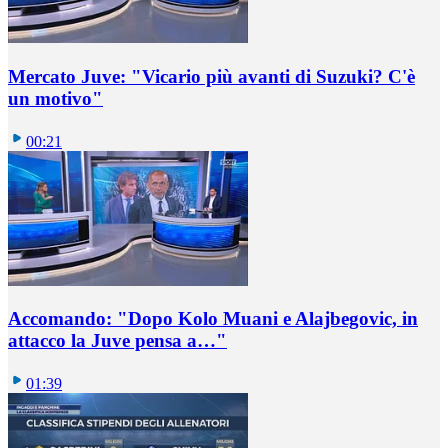
Mercato Juve: "Vicario più avanti di Suzuki? C'è
un motivo"
00:21
Accomando: "Dopo Kolo Muani e Alajbegovic, in
attacco la Juve pensa a…"
01:39