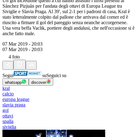
Un gol incredibile quello a cui hanno assistito i tifosi presenti al
Sánchez Pizjuán per l'andata degli ottavi di Europa League tra
Siviglie e Slavia Praga. Al 39', sul 2-1 per i padroni di casa, Kral è
stato letteralmente colpito dal pallone che arrivava dal corner ed è
riuscito a firmare il gol del pareggio senza neanche accorgersene.
Una vera beffa Vaclik, portiere degli andalusi, che nell'occasione si è
anche fatto male.
07 Mar 2019 - 20:03
07 Mar 2019 - 20:03
4
foto
Segui
su
Seguici su
whatsapp
discover
kral
calcio
europa league
slavia praga
gol
ottavi
spalla
siviglia