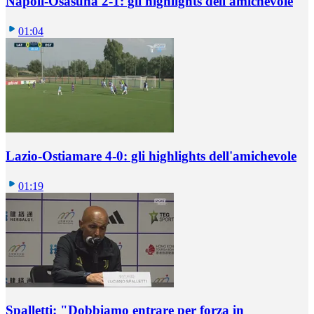
Napoli-Osasuna 2-1: gli highlights dell'amichevole
01:04
Lazio-Ostiamare 4-0: gli highlights dell'amichevole
01:19
Spalletti: "Dobbiamo entrare per forza in