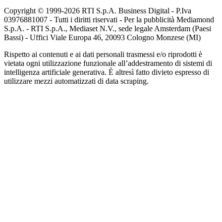
Copyright © 1999-
2026
RTI S.p.A. Business Digital - P.Iva
03976881007 - Tutti i diritti riservati - Per la pubblicità Mediamond
S.p.A. - RTI S.p.A., Mediaset N.V., sede legale Amsterdam (Paesi
Bassi) - Uffici Viale Europa 46, 20093 Cologno Monzese (MI)
Rispetto ai contenuti e ai dati personali trasmessi e/o riprodotti è
vietata ogni utilizzazione funzionale all’addestramento di sistemi di
intelligenza artificiale generativa. È altresì fatto divieto espresso di
utilizzare mezzi automatizzati di data scraping.