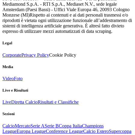
Mediamond S.p.A. - RTI S.p.A., Mediaset N.V., sede legale
Amsterdam (Paesi Bassi) - Uffici Viale Europa 46, 20093 Cologno
Monzese (MI)
Rispetto ai contenuti e ai dati personali trasmessi e/o
riprodotti è vietata ogni utilizzazione funzionale all’addestramento di
sistemi di intelligenza artificiale generativa. È altresì fatto divieto
espresso di utilizzare mezzi automatizzati di data scraping.
Legal
Corporate
Privacy Policy
Cookie Policy
Media
Video
Foto
Live e Risultati
Live
Diretta Calcio
Risultati e Classifiche
Sezioni
Calcio
Mercato
Serie A
Serie B
Coppa Italia
Champions
League
Europa League
Conference League
Calcio Estero
Supercoppa