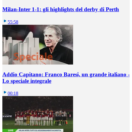
Milan-Inter 1-1: gli highlights del derby di Perth
55:58
Addio Capitano: Franco Baresi, un grande italiano -
Lo speciale integrale
00:18