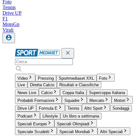
Foto
Tennis
Drive UP
F1
MotoGp
Virali
Video
Pressing
Sportmediaset XXL
Foto
Live
Diretta Calcio
Risultati e Classifiche
News Live
Calcio
Coppa Italia
Supercoppa Italiana
Probabili Formazioni
Squadre
Mercato
Motori
Drive UP
Formula E
Tennis
Altri Sport
Sondaggi
Podcast
Lifestyle
Un libro a settimana
Speciali Europei
Speciali Olimpiadi
Speciale Scudetti
Speciali Mondiali
Altri Speciali