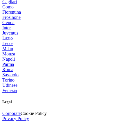
Cagliari
Como
Fiorentina
Frosinone
Genoa
Inter
Juventus
Lazio
Lecce
Milan
Monza
Napoli
Parma
Roma
Sassuolo
Torino
Udinese
Venezia
Legal
Corporate
Cookie Policy
Privacy Policy