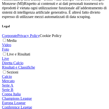
Monzese (MI)
Rispetto ai contenuti e ai dati personali trasmessi e/o
riprodotti è vietata ogni utilizzazione funzionale all’addestramento di
sistemi di intelligenza artificiale generativa. È altresì fatto divieto
espresso di utilizzare mezzi automatizzati di data scraping.
Legal
Corporate
Privacy Policy
Cookie Policy
Media
Video
Foto
Live e Risultati
Live
Diretta Calcio
Risultati e Classifiche
Sezioni
Calcio
Mercato
Serie A
Serie B
Coppa Italia
Champions League
Europa League
Conference League