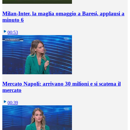
Milan-Inter, la maglia omaggio a Baresi, applausi a
minuto 6
00:53
Mercato Napoli: arrivano 30 milioni e si scatena il
mercato
00:39