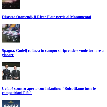
Disastro Otamendi, il River Plate perde al Monumental
Spagna, Gudelj collassa in campo: si riprende e vuole tornare a
giocare
Uefa, è scontro aperto con Infantino: "Boicottiamo tutte le
competizioni Fifa"