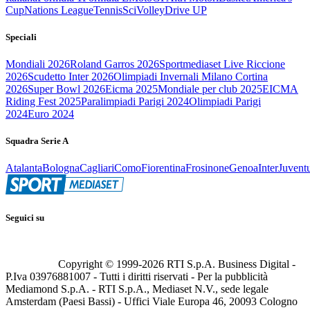
Cup
Nations League
Tennis
Sci
Volley
Drive UP
Speciali
Mondiali 2026
Roland Garros 2026
Sportmediaset Live Riccione
2026
Scudetto Inter 2026
Olimpiadi Invernali Milano Cortina
2026
Super Bowl 2026
Eicma 2025
Mondiale per club 2025
EICMA
Riding Fest 2025
Paralimpiadi Parigi 2024
Olimpiadi Parigi
2024
Euro 2024
Squadra Serie A
Atalanta
Bologna
Cagliari
Como
Fiorentina
Frosinone
Genoa
Inter
Juvent
Seguici su
Copyright © 1999-
2026
RTI S.p.A. Business Digital -
P.Iva 03976881007 - Tutti i diritti riservati - Per la pubblicità
Mediamond S.p.A. - RTI S.p.A., Mediaset N.V., sede legale
Amsterdam (Paesi Bassi) - Uffici Viale Europa 46, 20093 Cologno