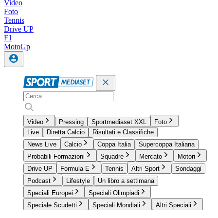
Video
Foto
Tennis
Drive UP
F1
MotoGp
Video
Pressing
Sportmediaset XXL
Foto
Live
Diretta Calcio
Risultati e Classifiche
News Live
Calcio
Coppa Italia
Supercoppa Italiana
Probabili Formazioni
Squadre
Mercato
Motori
Drive UP
Formula E
Tennis
Altri Sport
Sondaggi
Podcast
Lifestyle
Un libro a settimana
Speciali Europei
Speciali Olimpiadi
Speciale Scudetti
Speciali Mondiali
Altri Speciali