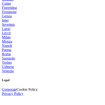
Como
Fiorentina
Frosinone
Genoa
Inter
Juventus
Lazio
Lecce
Milan
Monza
Napoli
Parma
Roma
Sassuolo
Torino
Udinese
Venezia
Legal
Corporate
Cookie Policy
Privacy Policy