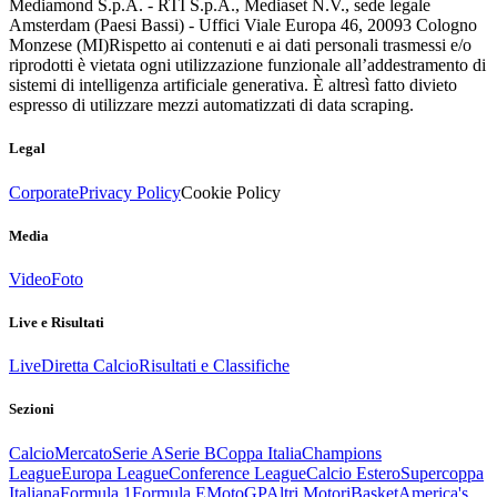
Mediamond S.p.A. - RTI S.p.A., Mediaset N.V., sede legale
Amsterdam (Paesi Bassi) - Uffici Viale Europa 46, 20093 Cologno
Monzese (MI)
Rispetto ai contenuti e ai dati personali trasmessi e/o
riprodotti è vietata ogni utilizzazione funzionale all’addestramento di
sistemi di intelligenza artificiale generativa. È altresì fatto divieto
espresso di utilizzare mezzi automatizzati di data scraping.
Legal
Corporate
Privacy Policy
Cookie Policy
Media
Video
Foto
Live e Risultati
Live
Diretta Calcio
Risultati e Classifiche
Sezioni
Calcio
Mercato
Serie A
Serie B
Coppa Italia
Champions
League
Europa League
Conference League
Calcio Estero
Supercoppa
Italiana
Formula 1
Formula E
MotoGP
Altri Motori
Basket
America's