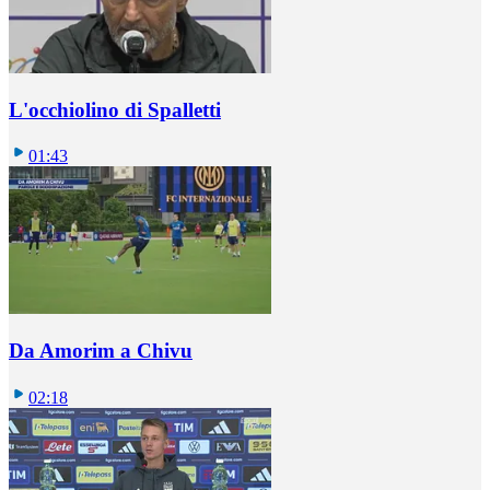
L'occhiolino di Spalletti
01:43
Da Amorim a Chivu
02:18