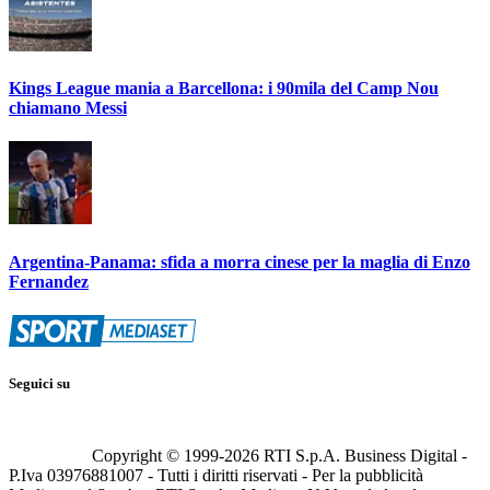
Kings League mania a Barcellona: i 90mila del Camp Nou
chiamano Messi
Argentina-Panama: sfida a morra cinese per la maglia di Enzo
Fernandez
Seguici su
Copyright © 1999-
2026
RTI S.p.A. Business Digital -
P.Iva 03976881007 - Tutti i diritti riservati - Per la pubblicità