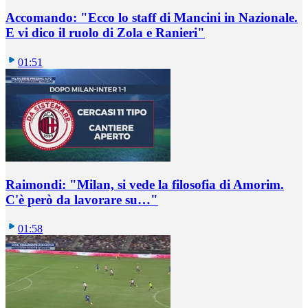
Accomando: "Ecco lo staff di Mancini in Nazionale.
E vi dico il ruolo di Zola e Ranieri"
01:51
Raimondi: "Milan, si vede la filosofia di Amorim.
C'è però da lavorare su…"
01:58