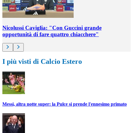
Nicolussi Caviglia: "Con Guccini grande
opportunità di fare quattro chiacchere"
I più visti di Calcio Estero
Messi, altra notte super: la Pulce si prende l'ennesimo primato