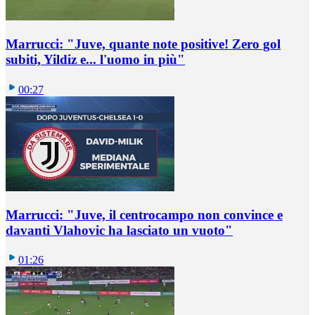
Marrucci: "Juve, quante note positive! Zero gol
subiti, Yildiz e... l'uomo in più"
00:27
Marrucci: "Juve, il centrocampo non convince e
davanti Vlahovic ha lasciato un vuoto"
01:26