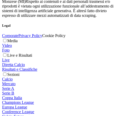
Monzese (MI)
Rispetto ai contenuti e ai dati personali trasmessi e/o
riprodotti è vietata ogni utilizzazione funzionale all’addestramento di
sistemi di intelligenza artificiale generativa. È altresì fatto divieto
espresso di utilizzare mezzi automatizzati di data scraping.
Legal
Corporate
Privacy Policy
Cookie Policy
Media
Video
Foto
Live e Risultati
Live
Diretta Calcio
Risultati e Classifiche
Sezioni
Calcio
Mercato
Serie A
Serie B
Coppa Italia
Champions League
Europa League
Conference League