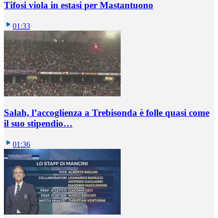
Tifosi viola in estasi per Mastantuono
01:33
Salah, l’accoglienza a Trebisonda è folle quasi come
il suo stipendio…
01:36