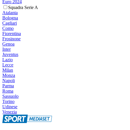
Euro 2024
Squadra Serie A
Atalanta
Bologna
Cagliari
Como
Fiorentina
Frosinone
Genoa
Inter
Juventus
Lazio
Lecce
Milan
Monza
Napoli
Parma
Roma
Sassuolo
Torino
Udinese
Venezia