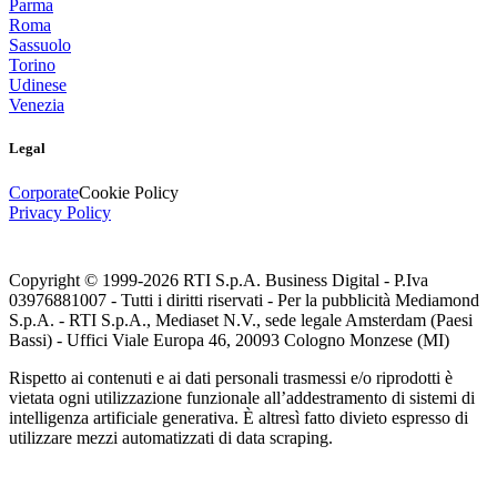
Parma
Roma
Sassuolo
Torino
Udinese
Venezia
Legal
Corporate
Cookie Policy
Privacy Policy
Copyright © 1999-
2026
RTI S.p.A. Business Digital - P.Iva
03976881007 - Tutti i diritti riservati - Per la pubblicità Mediamond
S.p.A. - RTI S.p.A., Mediaset N.V., sede legale Amsterdam (Paesi
Bassi) - Uffici Viale Europa 46, 20093 Cologno Monzese (MI)
Rispetto ai contenuti e ai dati personali trasmessi e/o riprodotti è
vietata ogni utilizzazione funzionale all’addestramento di sistemi di
intelligenza artificiale generativa. È altresì fatto divieto espresso di
utilizzare mezzi automatizzati di data scraping.