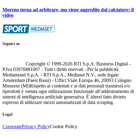
Moreno torna ad arbitrare, ma viene aggredito dal calciatore: il
video
Seguici su
Copyright © 1999-
2026
RTI S.p.A. Business Digital -
P.Iva 03976881007 - Tutti i diritti riservati - Per la pubblicità
Mediamond S.p.A. - RTI S.p.A., Mediaset N.V., sede legale
Amsterdam (Paesi Bassi) - Uffici Viale Europa 46, 20093 Cologno
Monzese (MI)
Rispetto ai contenuti e ai dati personali trasmessi e/o
riprodotti è vietata ogni utilizzazione funzionale all’addestramento di
sistemi di intelligenza artificiale generativa. È altresì fatto divieto
espresso di utilizzare mezzi automatizzati di data scraping.
Legal
Corporate
Privacy Policy
Cookie Policy