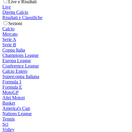
Live e Risultati
Live
Diretta Calcio
Risultati e Classifiche
Sezioni
Calcio
Mercato
Serie A
Serie B
Coppa Italia
Champions League
Europa League
Conference League
Calcio Estero
Supercoppa Italiana
Formula 1
Formula E
MotoGP
Altri Motori
Basket
America's Cup
Nations League
Tennis
Sci
Volley