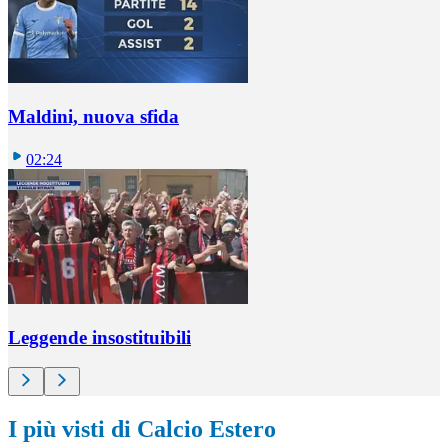
Maldini, nuova sfida
02:24
Leggende insostituibili
I più visti di Calcio Estero