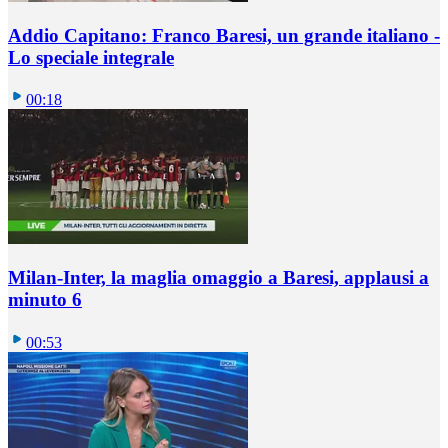
Addio Capitano: Franco Baresi, un grande italiano -
Lo speciale integrale
00:18
Milan-Inter, la maglia omaggio a Baresi, applausi a
minuto 6
00:53