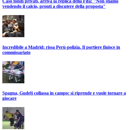
Caso fondi privati, arriva la replica della Fifa: "Non stiamo
vendendo il calcio, pronti a discutere della proposta"
Incredibile a Madrid: rissa Perù-polizia. Il portiere finisce in
commissariato
Spagna, Gudelj collassa in campo: si riprende e vuole tornare a
giocare