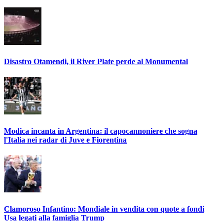
Disastro Otamendi, il River Plate perde al Monumental
Modica incanta in Argentina: il capocannoniere che sogna
l'Italia nei radar di Juve e Fiorentina
Clamoroso Infantino: Mondiale in vendita con quote a fondi
Usa legati alla famiglia Trump