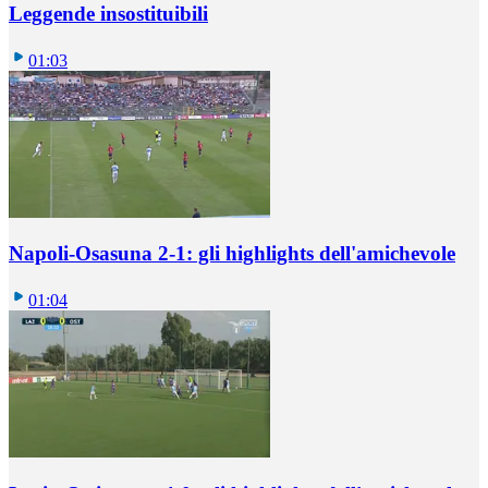
Leggende insostituibili
01:03
Napoli-Osasuna 2-1: gli highlights dell'amichevole
01:04