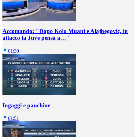
Accomando: "Dopo Kolo Muani e Alajbegovic, in
attacco la Juve pensa a…"
01:39
Ingaggi e panchine
01:51