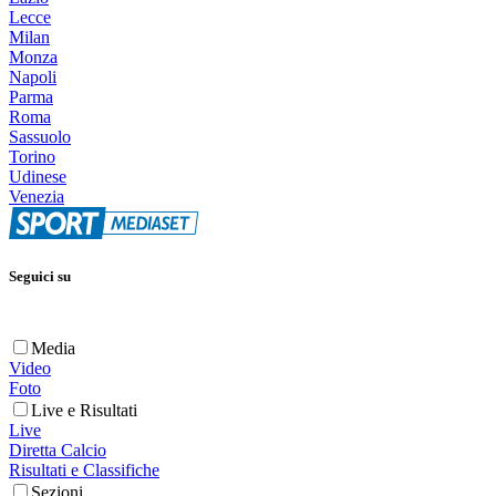
Lecce
Milan
Monza
Napoli
Parma
Roma
Sassuolo
Torino
Udinese
Venezia
Seguici su
Media
Video
Foto
Live e Risultati
Live
Diretta Calcio
Risultati e Classifiche
Sezioni