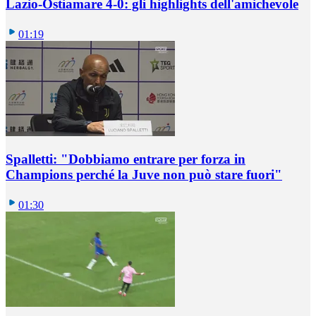
Lazio-Ostiamare 4-0: gli highlights dell'amichevole
01:19
Spalletti: "Dobbiamo entrare per forza in
Champions perché la Juve non può stare fuori"
01:30