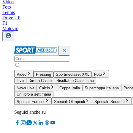
Video
Foto
Tennis
Drive UP
F1
MotoGp
Video
Pressing
Sportmediaset XXL
Foto
Live
Diretta Calcio
Risultati e Classifiche
News Live
Calcio
Coppa Italia
Supercoppa Italiana
Proba
Un libro a settimana
Speciali Europei
Speciali Olimpiadi
Speciale Scudetti
Seguici anche su