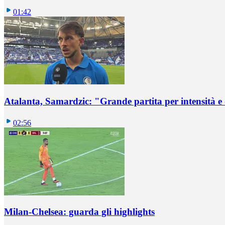
01:42
Atalanta, Samardzic: "Grande partita per intensità e
02:56
Milan-Chelsea: guarda gli highlights