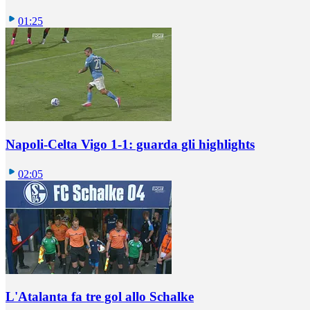
01:25
Napoli-Celta Vigo 1-1: guarda gli highlights
02:05
L'Atalanta fa tre gol allo Schalke