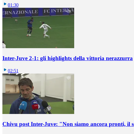
01:30
Inter-Juve 2-1: gli highlights della vittoria nerazzurra
02:51
Chivu post Inter-Juve: "Non siamo ancora pronti, il