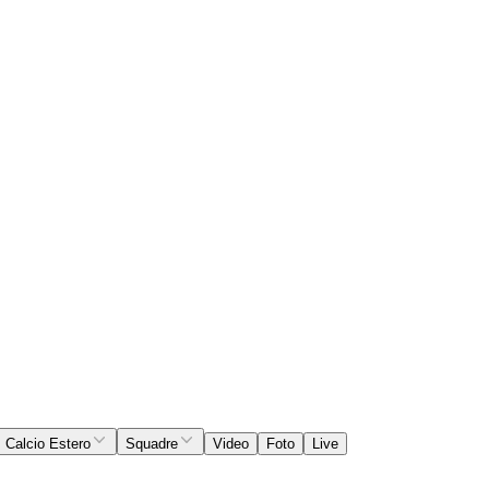
Calcio Estero
Squadre
Video
Foto
Live