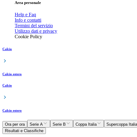
Area personale
Help e Faq
Info e contatti
Termini del servizio
Utilizzo dati e privacy
Cookie Policy
Calcio
Calcio estero
Calcio
Calcio estero
Ora per ora
Serie A
Serie B
Coppa Italia
Supercoppa Itali
Risultati e Classifiche