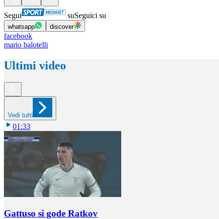
Segui
su
Seguici su
whatsapp
discover
facebook
mario balotelli
Ultimi video
Vedi tutti
01:33
Gattuso si gode Ratkov