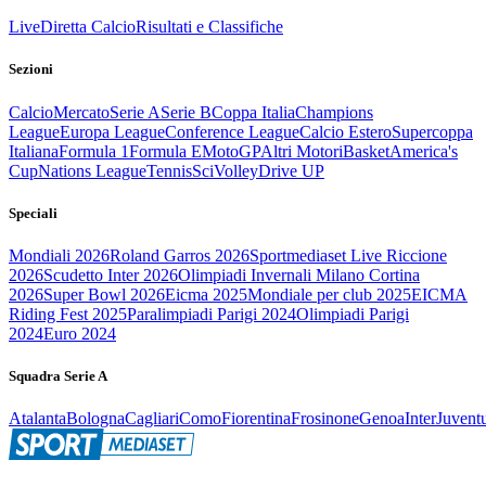
Live
Diretta Calcio
Risultati e Classifiche
Sezioni
Calcio
Mercato
Serie A
Serie B
Coppa Italia
Champions
League
Europa League
Conference League
Calcio Estero
Supercoppa
Italiana
Formula 1
Formula E
MotoGP
Altri Motori
Basket
America's
Cup
Nations League
Tennis
Sci
Volley
Drive UP
Speciali
Mondiali 2026
Roland Garros 2026
Sportmediaset Live Riccione
2026
Scudetto Inter 2026
Olimpiadi Invernali Milano Cortina
2026
Super Bowl 2026
Eicma 2025
Mondiale per club 2025
EICMA
Riding Fest 2025
Paralimpiadi Parigi 2024
Olimpiadi Parigi
2024
Euro 2024
Squadra Serie A
Atalanta
Bologna
Cagliari
Como
Fiorentina
Frosinone
Genoa
Inter
Juvent