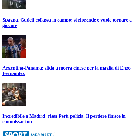
Spagna, Gudelj collassa in campo: si riprende e vuole tornare a
giocare
Argentina-Panama: sfida a morra cinese per la maglia di Enzo
Fernandez
Incredibile a Madrid: rissa Perù-polizia. Il portiere finisce in
commissariato