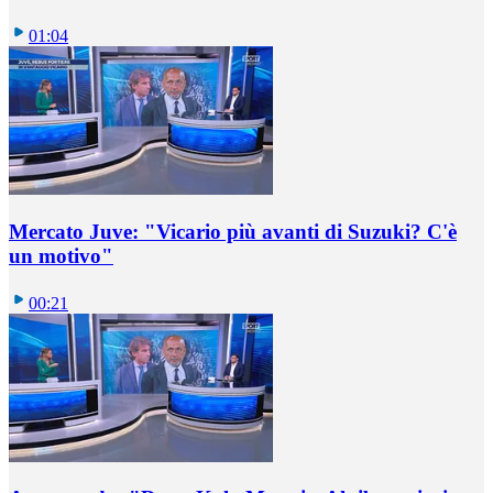
01:04
Mercato Juve: "Vicario più avanti di Suzuki? C'è
un motivo"
00:21