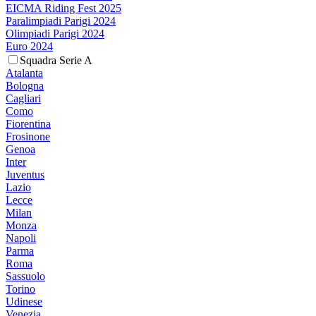
EICMA Riding Fest 2025
Paralimpiadi Parigi 2024
Olimpiadi Parigi 2024
Euro 2024
Squadra Serie A
Atalanta
Bologna
Cagliari
Como
Fiorentina
Frosinone
Genoa
Inter
Juventus
Lazio
Lecce
Milan
Monza
Napoli
Parma
Roma
Sassuolo
Torino
Udinese
Venezia