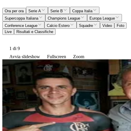
Ora per ora
Serie A
Serie B
Coppa Italia
Supercoppa Italiana
Champions League
Europa League
Conference League
Calcio Estero
Squadre
Video
Foto
Live
Risultati e Classifiche
1
di 9
Avvia slideshow
Fullscreen
Zoom