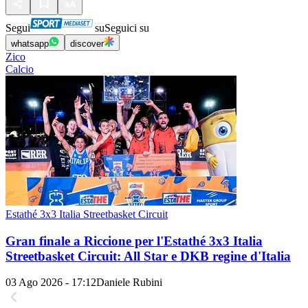
Segui
su
Seguici su
whatsapp
discover
Zico
Calcio
Estathé 3x3 Italia Streetbasket Circuit
Gran finale a Riccione per l'Estathé 3x3 Italia
Streetbasket Circuit: All Star e DKB regine d'Italia
03 Ago 2026 - 17:12
Daniele Rubini