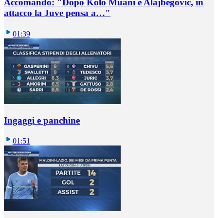
Accomando: "Dopo Kolo Muani e Alajbegovic, in
attacco la Juve pensa a…"
01:39
Ingaggi e panchine
01:51