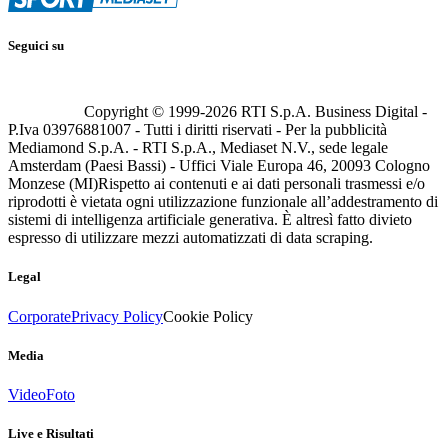
Seguici su
Copyright © 1999-
2026
RTI S.p.A. Business Digital -
P.Iva 03976881007 - Tutti i diritti riservati - Per la pubblicità
Mediamond S.p.A. - RTI S.p.A., Mediaset N.V., sede legale
Amsterdam (Paesi Bassi) - Uffici Viale Europa 46, 20093 Cologno
Monzese (MI)
Rispetto ai contenuti e ai dati personali trasmessi e/o
riprodotti è vietata ogni utilizzazione funzionale all’addestramento di
sistemi di intelligenza artificiale generativa. È altresì fatto divieto
espresso di utilizzare mezzi automatizzati di data scraping.
Legal
Corporate
Privacy Policy
Cookie Policy
Media
Video
Foto
Live e Risultati