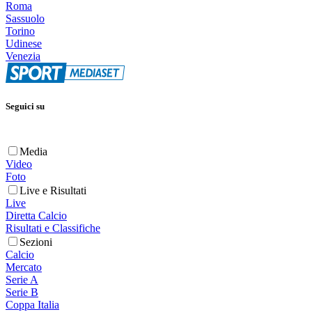
Roma
Sassuolo
Torino
Udinese
Venezia
Seguici su
Media
Video
Foto
Live e Risultati
Live
Diretta Calcio
Risultati e Classifiche
Sezioni
Calcio
Mercato
Serie A
Serie B
Coppa Italia