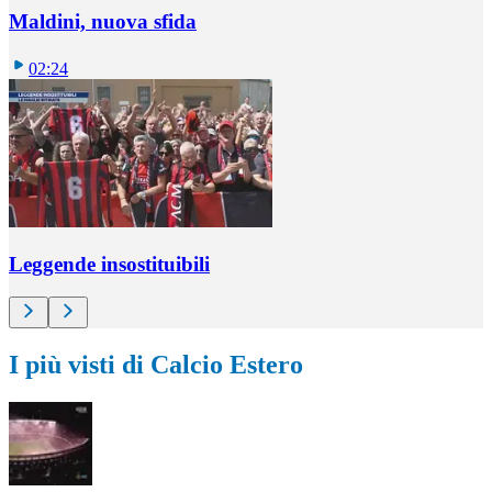
Maldini, nuova sfida
02:24
Leggende insostituibili
I più visti di Calcio Estero