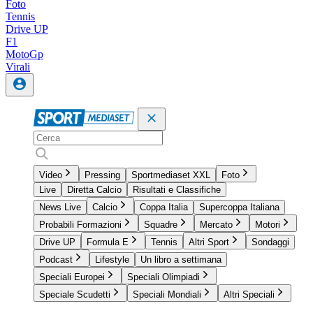
Foto
Tennis
Drive UP
F1
MotoGp
Virali
Video
Pressing
Sportmediaset XXL
Foto
Live
Diretta Calcio
Risultati e Classifiche
News Live
Calcio
Coppa Italia
Supercoppa Italiana
Probabili Formazioni
Squadre
Mercato
Motori
Drive UP
Formula E
Tennis
Altri Sport
Sondaggi
Podcast
Lifestyle
Un libro a settimana
Speciali Europei
Speciali Olimpiadi
Speciale Scudetti
Speciali Mondiali
Altri Speciali