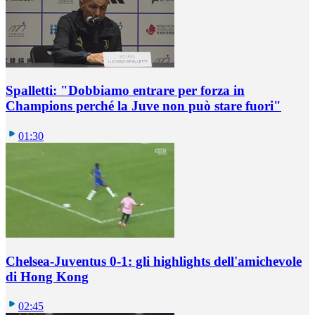
Spalletti: "Dobbiamo entrare per forza in
Champions perché la Juve non può stare fuori"
01:30
Chelsea-Juventus 0-1: gli highlights dell'amichevole
di Hong Kong
02:45