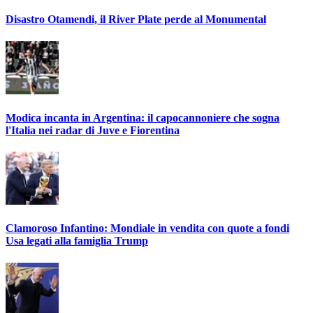
Disastro Otamendi, il River Plate perde al Monumental
Modica incanta in Argentina: il capocannoniere che sogna
l'Italia nei radar di Juve e Fiorentina
Clamoroso Infantino: Mondiale in vendita con quote a fondi
Usa legati alla famiglia Trump