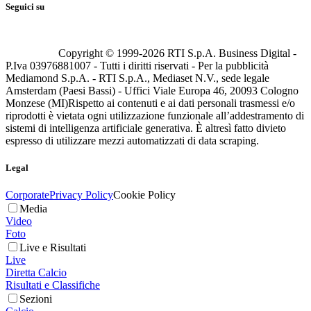
Seguici su
Copyright © 1999-
2026
RTI S.p.A. Business Digital -
P.Iva 03976881007 - Tutti i diritti riservati - Per la pubblicità
Mediamond S.p.A. - RTI S.p.A., Mediaset N.V., sede legale
Amsterdam (Paesi Bassi) - Uffici Viale Europa 46, 20093 Cologno
Monzese (MI)
Rispetto ai contenuti e ai dati personali trasmessi e/o
riprodotti è vietata ogni utilizzazione funzionale all’addestramento di
sistemi di intelligenza artificiale generativa. È altresì fatto divieto
espresso di utilizzare mezzi automatizzati di data scraping.
Legal
Corporate
Privacy Policy
Cookie Policy
Media
Video
Foto
Live e Risultati
Live
Diretta Calcio
Risultati e Classifiche
Sezioni