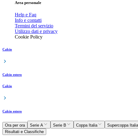
Area personale
Help e Faq
Info e contatti
Termini del servizio
Utilizzo dati e privacy
Cookie Policy
Calcio
Calcio estero
Calcio
Calcio estero
Ora per ora
Serie A
Serie B
Coppa Italia
Supercoppa Itali
Risultati e Classifiche