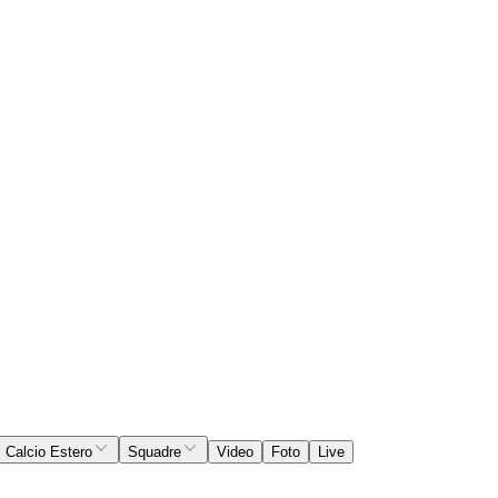
Calcio Estero
Squadre
Video
Foto
Live