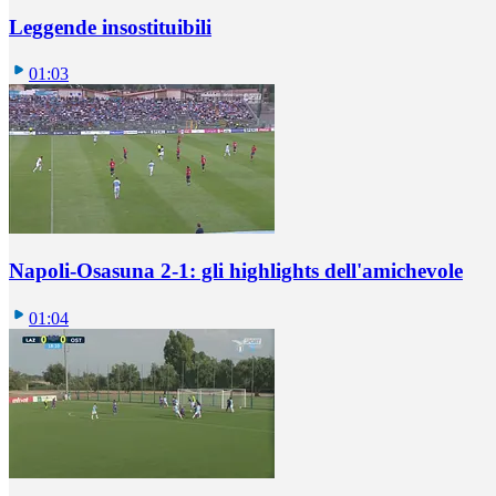
Leggende insostituibili
01:03
Napoli-Osasuna 2-1: gli highlights dell'amichevole
01:04