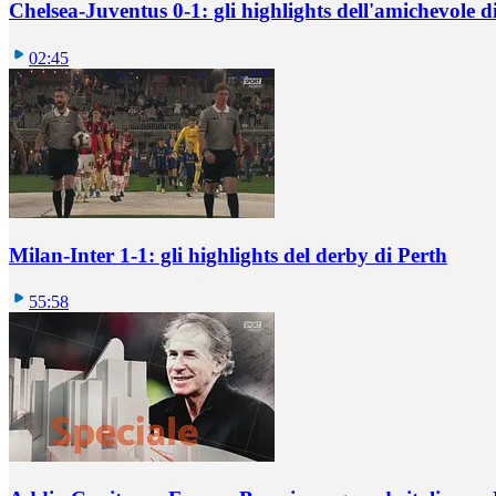
Chelsea-Juventus 0-1: gli highlights dell'amichevole
02:45
Milan-Inter 1-1: gli highlights del derby di Perth
55:58