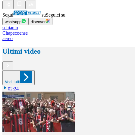
Segui
su
Seguici su
whatsapp
discover
schianto
Chapecoense
aereo
Ultimi video
Vedi tutti
02:24