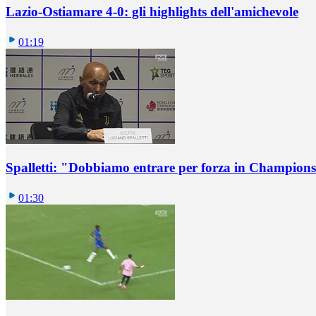
Lazio-Ostiamare 4-0: gli highlights dell'amichevole
01:19
Spalletti: "Dobbiamo entrare per forza in Champions
01:30