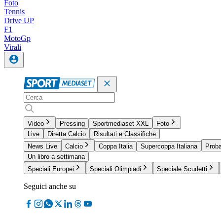
Foto
Tennis
Drive UP
F1
MotoGp
Virali
Video
Pressing
Sportmediaset XXL
Foto
Live
Diretta Calcio
Risultati e Classifiche
News Live
Calcio
Coppa Italia
Supercoppa Italiana
Proba
Un libro a settimana
Speciali Europei
Speciali Olimpiadi
Speciale Scudetti
Seguici anche su