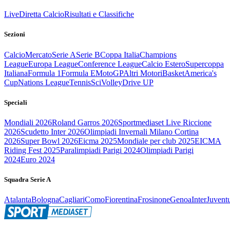
Live
Diretta Calcio
Risultati e Classifiche
Sezioni
Calcio
Mercato
Serie A
Serie B
Coppa Italia
Champions
League
Europa League
Conference League
Calcio Estero
Supercoppa
Italiana
Formula 1
Formula E
MotoGP
Altri Motori
Basket
America's
Cup
Nations League
Tennis
Sci
Volley
Drive UP
Speciali
Mondiali 2026
Roland Garros 2026
Sportmediaset Live Riccione
2026
Scudetto Inter 2026
Olimpiadi Invernali Milano Cortina
2026
Super Bowl 2026
Eicma 2025
Mondiale per club 2025
EICMA
Riding Fest 2025
Paralimpiadi Parigi 2024
Olimpiadi Parigi
2024
Euro 2024
Squadra Serie A
Atalanta
Bologna
Cagliari
Como
Fiorentina
Frosinone
Genoa
Inter
Juvent