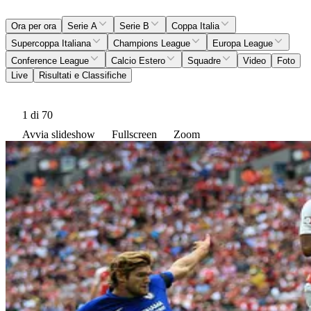
Ora per ora
Serie A
Serie B
Coppa Italia
Supercoppa Italiana
Champions League
Europa League
Conference League
Calcio Estero
Squadre
Video
Foto
Live
Risultati e Classifiche
1
di 70
Avvia slideshow
Fullscreen
Zoom