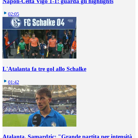
Napoli-Celta Vigo 1-1: guarda gli highlights
02:05
L'Atalanta fa tre gol allo Schalke
01:42
Atalanta, Samardzic: "Grande partita per intensità