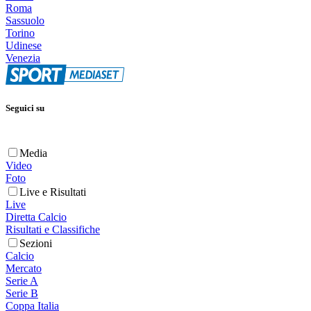
Roma
Sassuolo
Torino
Udinese
Venezia
Seguici su
Media
Video
Foto
Live e Risultati
Live
Diretta Calcio
Risultati e Classifiche
Sezioni
Calcio
Mercato
Serie A
Serie B
Coppa Italia