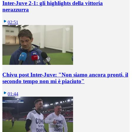
Inter-Juve 2-1: gli highlights della vittoria
nerazzurra
02:51
Chivu post Inter-Juve: "Non siamo ancora pronti, il
secondo tempo non mi è piaciuto"
01:44