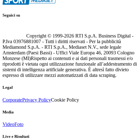
Seguici su
Copyright © 1999-
2026
RTI S.p.A. Business Digital -
P.Iva 03976881007 - Tutti i diritti riservati - Per la pubblicità
Mediamond S.p.A. - RTI S.p.A., Mediaset N.V., sede legale
Amsterdam (Paesi Bassi) - Uffici Viale Europa 46, 20093 Cologno
Monzese (MI)
Rispetto ai contenuti e ai dati personali trasmessi e/o
riprodotti è vietata ogni utilizzazione funzionale all’addestramento di
sistemi di intelligenza artificiale generativa. È altresì fatto divieto
espresso di utilizzare mezzi automatizzati di data scraping.
Legal
Corporate
Privacy Policy
Cookie Policy
Media
Video
Foto
Live e Risultati