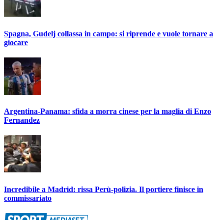
Spagna, Gudelj collassa in campo: si riprende e vuole tornare a
giocare
Argentina-Panama: sfida a morra cinese per la maglia di Enzo
Fernandez
Incredibile a Madrid: rissa Perù-polizia. Il portiere finisce in
commissariato