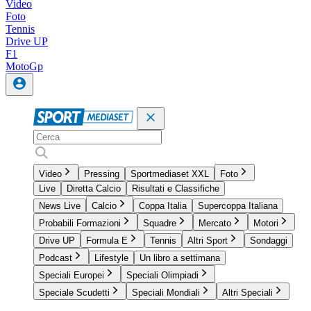
Video
Foto
Tennis
Drive UP
F1
MotoGp
Video
Pressing
Sportmediaset XXL
Foto
Live
Diretta Calcio
Risultati e Classifiche
News Live
Calcio
Coppa Italia
Supercoppa Italiana
Probabili Formazioni
Squadre
Mercato
Motori
Drive UP
Formula E
Tennis
Altri Sport
Sondaggi
Podcast
Lifestyle
Un libro a settimana
Speciali Europei
Speciali Olimpiadi
Speciale Scudetti
Speciali Mondiali
Altri Speciali