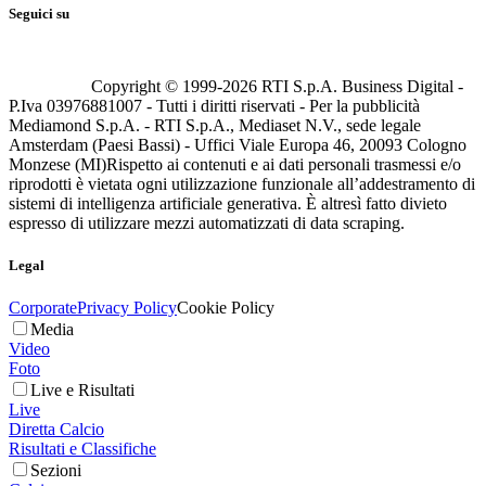
Seguici su
Copyright © 1999-
2026
RTI S.p.A. Business Digital -
P.Iva 03976881007 - Tutti i diritti riservati - Per la pubblicità
Mediamond S.p.A. - RTI S.p.A., Mediaset N.V., sede legale
Amsterdam (Paesi Bassi) - Uffici Viale Europa 46, 20093 Cologno
Monzese (MI)
Rispetto ai contenuti e ai dati personali trasmessi e/o
riprodotti è vietata ogni utilizzazione funzionale all’addestramento di
sistemi di intelligenza artificiale generativa. È altresì fatto divieto
espresso di utilizzare mezzi automatizzati di data scraping.
Legal
Corporate
Privacy Policy
Cookie Policy
Media
Video
Foto
Live e Risultati
Live
Diretta Calcio
Risultati e Classifiche
Sezioni