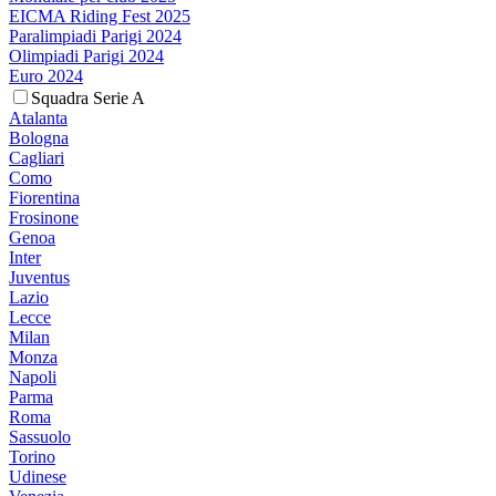
EICMA Riding Fest 2025
Paralimpiadi Parigi 2024
Olimpiadi Parigi 2024
Euro 2024
Squadra Serie A
Atalanta
Bologna
Cagliari
Como
Fiorentina
Frosinone
Genoa
Inter
Juventus
Lazio
Lecce
Milan
Monza
Napoli
Parma
Roma
Sassuolo
Torino
Udinese