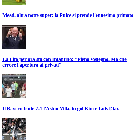
Messi, altra notte super: la Pulce si prende l'ennesimo primato
La Fifa per ora sta con Infantino: "Pieno sostegno. Ma che
errore l'apertura ai privati"
Il Bayern batte 2-1 l'Aston Villa, in gol Kim e Luis Diaz