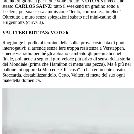
premio di giornata per il due volte iridato.
VOTO 5,5
invece allo
stesso
CARLOS SAINZ
: tutto il weekend un gradino sotto a
Leclerc, per sua stessa ammissione "lento, confuso e... infelice".
Oltretutto a muro senza spiegazioni sabato nel mini-catino di
Hugenholtz (curva 3).
VALTTERI BOTTAS: VOTO 6
Raggiunge il podio al termine della solita prova costellata di punti
interrogativi: si arrende senza fare troppa resistenza a Verstappen,
chiede via radio perché gli abbiano cambiato gli pneumatici nel
finale, poi mette a segno il giro veloce più privo di senso della storia
del Mondiale (prima che Hamilton ci metta una pezza). Ma è più nel
pallone lui oppure la Mercedes? Il "caso" lo ha certamente creato
Stoccarda, destabilizzandolo. Certo, Valtteri ci mette del suo ogni
maledetta domenica.