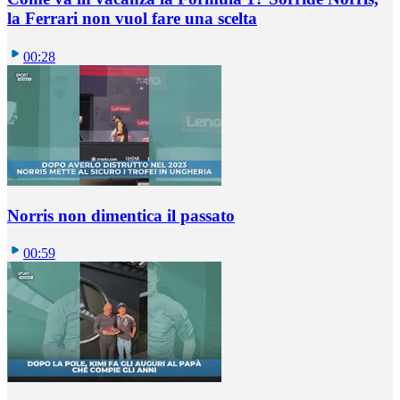
la Ferrari non vuol fare una scelta
00:28
Norris non dimentica il passato
00:59