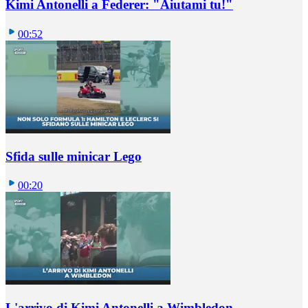
Kimi Antonelli a Federer: "Aiutami tu!"
00:52
Sfida sulle minicar Lego
00:20
L'arrivo di Kimi Antonelli a Wimbledon