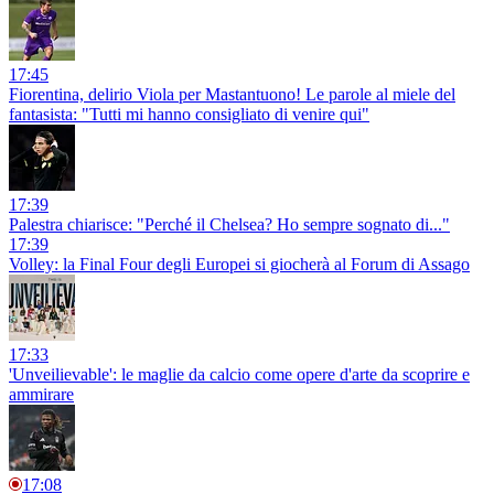
17:45
Fiorentina, delirio Viola per Mastantuono! Le parole al miele del
fantasista: "Tutti mi hanno consigliato di venire qui"
17:39
Palestra chiarisce: "Perché il Chelsea? Ho sempre sognato di..."
17:39
Volley: la Final Four degli Europei si giocherà al Forum di Assago
17:33
'Unveilievable': le maglie da calcio come opere d'arte da scoprire e
ammirare
17:08