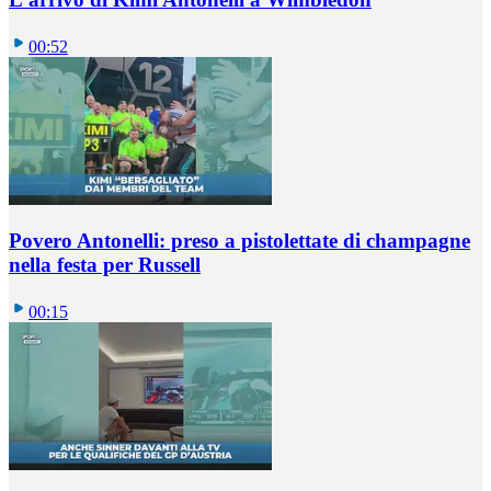
00:52
Povero Antonelli: preso a pistolettate di champagne
nella festa per Russell
00:15