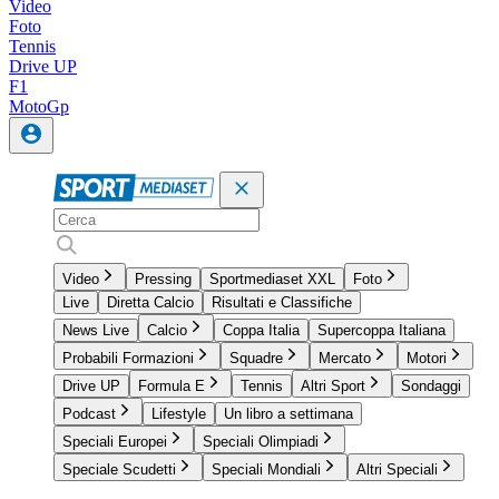
Video
Foto
Tennis
Drive UP
F1
MotoGp
Video
Pressing
Sportmediaset XXL
Foto
Live
Diretta Calcio
Risultati e Classifiche
News Live
Calcio
Coppa Italia
Supercoppa Italiana
Probabili Formazioni
Squadre
Mercato
Motori
Drive UP
Formula E
Tennis
Altri Sport
Sondaggi
Podcast
Lifestyle
Un libro a settimana
Speciali Europei
Speciali Olimpiadi
Speciale Scudetti
Speciali Mondiali
Altri Speciali