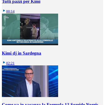
Tutti pazzi per Kimi
00:14
Kimi dj in Sardegna
02:21
Come va in vacanza la Formula 1? Sorride Norris,