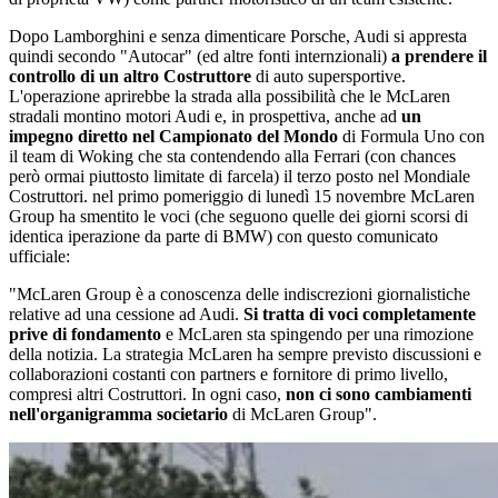
Dopo Lamborghini e senza dimenticare Porsche, Audi si appresta
quindi secondo "Autocar" (ed altre fonti internzionali)
a prendere il
controllo di un altro Costruttore
di auto supersportive.
L'operazione aprirebbe la strada alla possibilità che le McLaren
stradali montino motori Audi e, in prospettiva, anche ad
un
impegno diretto nel Campionato del Mondo
di Formula Uno con
il team di Woking che sta contendendo alla Ferrari (con chances
però ormai piuttosto limitate di farcela) il terzo posto nel Mondiale
Costruttori. nel primo pomeriggio di lunedì 15 novembre McLaren
Group ha smentito le voci (che seguono quelle dei giorni scorsi di
identica iperazione da parte di BMW) con questo comunicato
ufficiale:
"McLaren Group è a conoscenza delle indiscrezioni giornalistiche
relative ad una cessione ad Audi.
Si tratta di voci completamente
prive di fondamento
e McLaren sta spingendo per una rimozione
della notizia. La strategia McLaren ha sempre previsto discussioni e
collaborazioni costanti con partners e fornitore di primo livello,
compresi altri Costruttori. In ogni caso,
non ci sono cambiamenti
nell'organigramma societario
di McLaren Group".