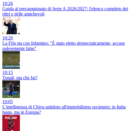
10:26
Guida al precampionato di Serie A 2026/2027: l'elenco completo dei
ritiri e delle amichevoli
10:20
La Fifa sta con Infantino: "È stato eletto democraticamente, accuse
palesemente false"
10:15
Tonali, ma che fai?
10:05
L'intelligenza di Chivu antidoto all'immobilismo societario: in Italia
basta, ma in Europa?