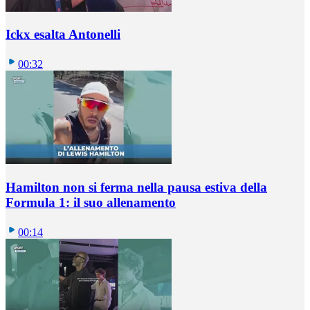
Ickx esalta Antonelli
00:32
Hamilton non si ferma nella pausa estiva della
Formula 1: il suo allenamento
00:14