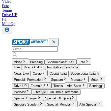
Video
Foto
Tennis
Drive UP
F1
MotoGp
Video
Pressing
Sportmediaset XXL
Foto
Live
Diretta Calcio
Risultati e Classifiche
News Live
Calcio
Coppa Italia
Supercoppa Italiana
Probabili Formazioni
Squadre
Mercato
Motori
Drive UP
Formula E
Tennis
Altri Sport
Sondaggi
Podcast
Lifestyle
Un libro a settimana
Speciali Europei
Speciali Olimpiadi
Speciale Scudetti
Speciali Mondiali
Altri Speciali