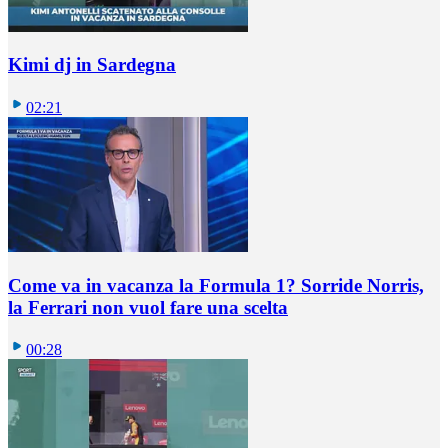
Kimi dj in Sardegna
02:21
Come va in vacanza la Formula 1? Sorride Norris,
la Ferrari non vuol fare una scelta
00:28