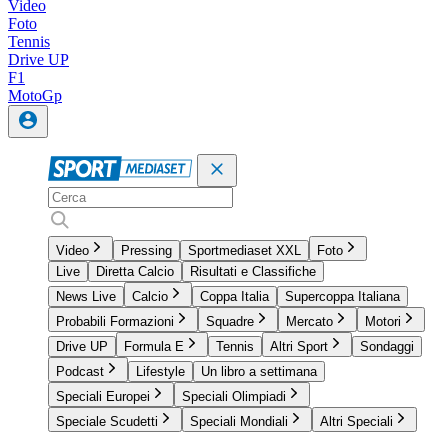
Video
Foto
Tennis
Drive UP
F1
MotoGp
Video
Pressing
Sportmediaset XXL
Foto
Live
Diretta Calcio
Risultati e Classifiche
News Live
Calcio
Coppa Italia
Supercoppa Italiana
Probabili Formazioni
Squadre
Mercato
Motori
Drive UP
Formula E
Tennis
Altri Sport
Sondaggi
Podcast
Lifestyle
Un libro a settimana
Speciali Europei
Speciali Olimpiadi
Speciale Scudetti
Speciali Mondiali
Altri Speciali