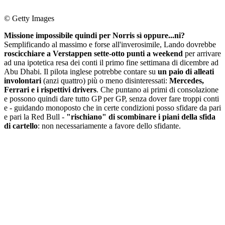
© Getty Images
Missione impossibile quindi per Norris sì oppure...ni?
Semplificando al massimo e forse all'inverosimile,
Lando dovrebbe
roscicchiare a Verstappen sette-otto punti a weekend
per arrivare
ad una ipotetica resa dei conti il primo fine settimana di dicembre ad
Abu Dhabi. Il pilota inglese potrebbe contare su
un paio di alleati
involontari
(anzi quattro) più o meno disinteressati:
Mercedes,
Ferrari e i rispettivi drivers
. Che puntano ai primi di consolazione
e possono quindi dare tutto GP per GP, senza dover fare troppi conti
e - guidando monoposto che in certe condizioni posso sfidare da pari
e pari la Red Bull -
"rischiano" di scombinare i piani della sfida
di cartello
: non necessariamente a favore dello sfidante.