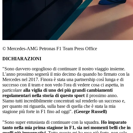
© Mercedes-AMG Petronas F1 Team Press Office
DICHIARAZIONI
"Sono davvero orgoglioso di continuare il nostro viaggio insieme.
L'anno prossimo segnerà il mio decimo da quando ho firmato con la
Mercedes nel 2017. Finora è stata una partnership così lunga e di
successo con il team e non vedo l'ora di vedere cosa ci aspetta, in
particolare
alla viglia di uno dei più grandi cambiamenti
regolamentari nella storia di questo sport
il prossimo anno.
Siamo tutti incredibilmente concentrati sul renderlo un successo e,
per quanto mi riguarda, sulla base di quella che è stata la mia
stagione più forte in F1 fino ad oggi".
(George Russell)
"Sono super entusiasta di continuare con la squadra.
Ho imparato
tanto nella mia prima stagione in F1, sia nei momenti belli che in
quelli più impegnativi
. Tutto questo mi ha reso più forte, non solo