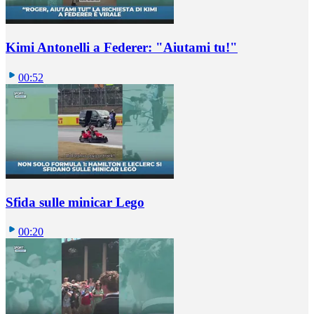
Kimi Antonelli a Federer: "Aiutami tu!"
00:52
Sfida sulle minicar Lego
00:20