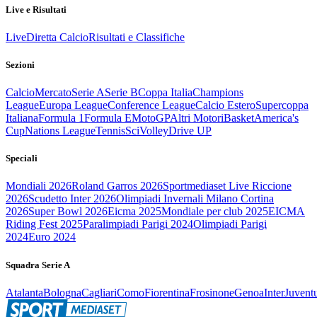
Live e Risultati
Live
Diretta Calcio
Risultati e Classifiche
Sezioni
Calcio
Mercato
Serie A
Serie B
Coppa Italia
Champions
League
Europa League
Conference League
Calcio Estero
Supercoppa
Italiana
Formula 1
Formula E
MotoGP
Altri Motori
Basket
America's
Cup
Nations League
Tennis
Sci
Volley
Drive UP
Speciali
Mondiali 2026
Roland Garros 2026
Sportmediaset Live Riccione
2026
Scudetto Inter 2026
Olimpiadi Invernali Milano Cortina
2026
Super Bowl 2026
Eicma 2025
Mondiale per club 2025
EICMA
Riding Fest 2025
Paralimpiadi Parigi 2024
Olimpiadi Parigi
2024
Euro 2024
Squadra Serie A
Atalanta
Bologna
Cagliari
Como
Fiorentina
Frosinone
Genoa
Inter
Juvent