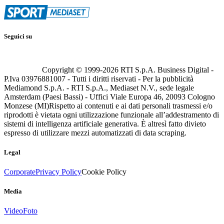
Seguici su
Copyright © 1999-
2026
RTI S.p.A. Business Digital -
P.Iva 03976881007 - Tutti i diritti riservati - Per la pubblicità
Mediamond S.p.A. - RTI S.p.A., Mediaset N.V., sede legale
Amsterdam (Paesi Bassi) - Uffici Viale Europa 46, 20093 Cologno
Monzese (MI)
Rispetto ai contenuti e ai dati personali trasmessi e/o
riprodotti è vietata ogni utilizzazione funzionale all’addestramento di
sistemi di intelligenza artificiale generativa. È altresì fatto divieto
espresso di utilizzare mezzi automatizzati di data scraping.
Legal
Corporate
Privacy Policy
Cookie Policy
Media
Video
Foto