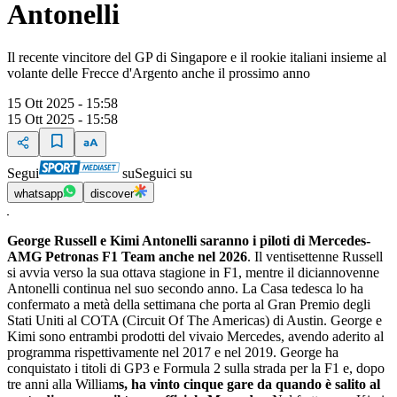
Antonelli
Il recente vincitore del GP di Singapore e il rookie italiani insieme al
volante delle Frecce d'Argento anche il prossimo anno
15 Ott 2025 - 15:58
15 Ott 2025 - 15:58
Segui
su
Seguici su
whatsapp
discover
George Russell e Kimi Antonelli saranno i piloti di Mercedes-
AMG Petronas F1 Team anche nel 2026
. Il ventisettenne Russell
si avvia verso la sua ottava stagione in F1, mentre il diciannovenne
Antonelli continua nel suo secondo anno. La Casa tedesca lo ha
confermato a metà della settimana che porta al Gran Premio degli
Stati Uniti al COTA (Circuit Of The Americas) di Austin. George e
Kimi sono entrambi prodotti del vivaio Mercedes, avendo aderito al
programma rispettivamente nel 2017 e nel 2019. George ha
conquistato i titoli di GP3 e Formula 2 sulla strada per la F1 e, dopo
tre anni alla William
s, ha vinto cinque gare da quando è salito al