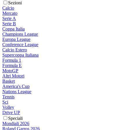
Sezioni
Calcio
Mercato
Serie A
Serie B
Coppa Italia
Champions League
Europa League
Conference League
Calcio Estero
Supercoppa Italiana
Formula 1
Formula E
MotoGP
Altri Motori
Basket
America's Cup
Nations League
Tennis
Sci
Volley
Drive UP
Speciali
Mondiali 2026
Roland Garros 2026