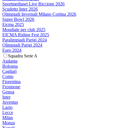
Sportmediaset Live Riccione 2026
Scudetto Inter 2026
Olimpiadi Invernali Milano Cortina 2026
Super Bowl 2026
Eicma 2025
Mondiale per club 2025
EICMA Riding Fest 2025
Paralimpiadi Parigi 2024
Olimpiadi Parigi 2024
Euro 2024
Squadra Serie A
Atalanta
Bologna
Cagliari
Como
Fiorentina
Frosinone
Genoa
Inter
Juventus
Lazio
Lecce
Milan
Monza
Napoli