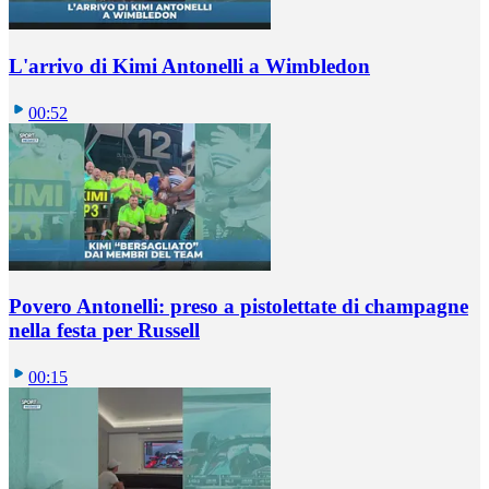
L'arrivo di Kimi Antonelli a Wimbledon
00:52
Povero Antonelli: preso a pistolettate di champagne
nella festa per Russell
00:15