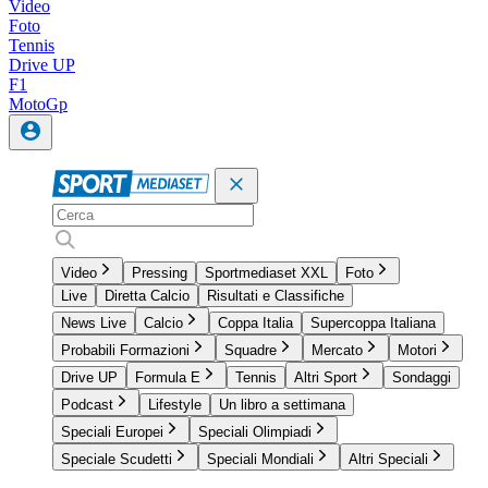
Video
Foto
Tennis
Drive UP
F1
MotoGp
Video
Pressing
Sportmediaset XXL
Foto
Live
Diretta Calcio
Risultati e Classifiche
News Live
Calcio
Coppa Italia
Supercoppa Italiana
Probabili Formazioni
Squadre
Mercato
Motori
Drive UP
Formula E
Tennis
Altri Sport
Sondaggi
Podcast
Lifestyle
Un libro a settimana
Speciali Europei
Speciali Olimpiadi
Speciale Scudetti
Speciali Mondiali
Altri Speciali