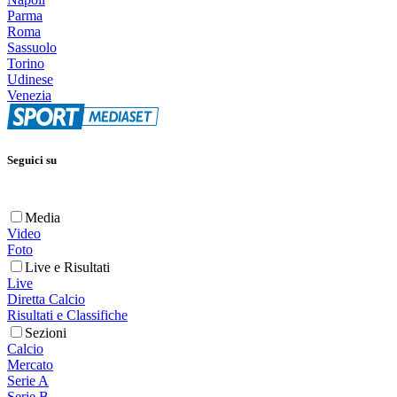
Parma
Roma
Sassuolo
Torino
Udinese
Venezia
Seguici su
Media
Video
Foto
Live e Risultati
Live
Diretta Calcio
Risultati e Classifiche
Sezioni
Calcio
Mercato
Serie A
Serie B