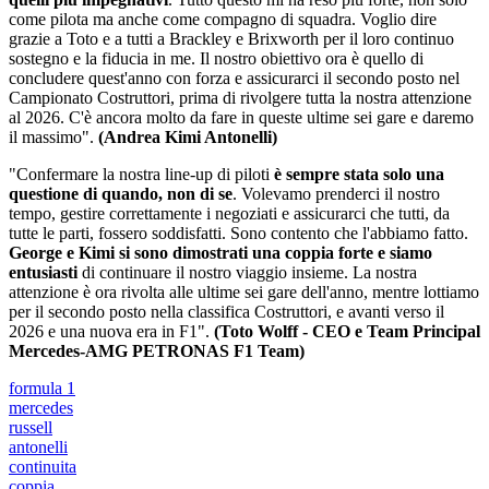
come pilota ma anche come compagno di squadra. Voglio dire
grazie a Toto e a tutti a Brackley e Brixworth per il loro continuo
sostegno e la fiducia in me. Il nostro obiettivo ora è quello di
concludere quest'anno con forza e assicurarci il secondo posto nel
Campionato Costruttori, prima di rivolgere tutta la nostra attenzione
al 2026. C'è ancora molto da fare in queste ultime sei gare e daremo
il massimo".
(Andrea Kimi Antonelli)
"Confermare la nostra line-up di piloti
è sempre stata solo una
questione di quando, non di se
. Volevamo prenderci il nostro
tempo, gestire correttamente i negoziati e assicurarci che tutti, da
tutte le parti, fossero soddisfatti. Sono contento che l'abbiamo fatto.
George e Kimi si sono dimostrati una coppia forte e siamo
entusiasti
di continuare il nostro viaggio insieme. La nostra
attenzione è ora rivolta alle ultime sei gare dell'anno, mentre lottiamo
per il secondo posto nella classifica Costruttori, e avanti verso il
2026 e una nuova era in F1".
(Toto Wolff - CEO e Team Principal
Mercedes-AMG PETRONAS F1 Team)
formula 1
mercedes
russell
antonelli
continuita
coppia