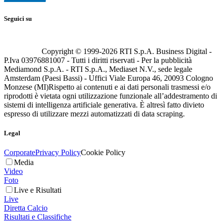
Seguici su
Copyright © 1999-
2026
RTI S.p.A. Business Digital -
P.Iva 03976881007 - Tutti i diritti riservati - Per la pubblicità
Mediamond S.p.A. - RTI S.p.A., Mediaset N.V., sede legale
Amsterdam (Paesi Bassi) - Uffici Viale Europa 46, 20093 Cologno
Monzese (MI)
Rispetto ai contenuti e ai dati personali trasmessi e/o
riprodotti è vietata ogni utilizzazione funzionale all’addestramento di
sistemi di intelligenza artificiale generativa. È altresì fatto divieto
espresso di utilizzare mezzi automatizzati di data scraping.
Legal
Corporate
Privacy Policy
Cookie Policy
Media
Video
Foto
Live e Risultati
Live
Diretta Calcio
Risultati e Classifiche