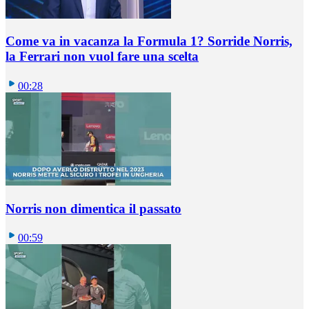
Come va in vacanza la Formula 1? Sorride Norris,
la Ferrari non vuol fare una scelta
00:28
Norris non dimentica il passato
00:59