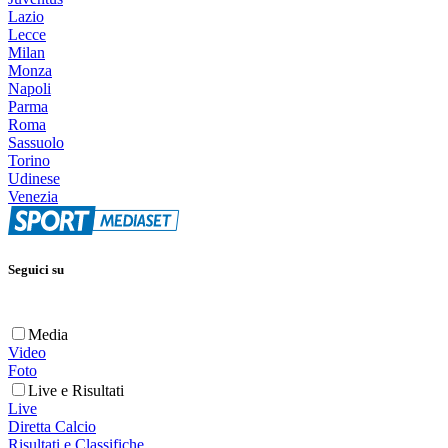
Lazio
Lecce
Milan
Monza
Napoli
Parma
Roma
Sassuolo
Torino
Udinese
Venezia
Seguici su
Media
Video
Foto
Live e Risultati
Live
Diretta Calcio
Risultati e Classifiche