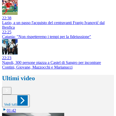
22:38
Lazio, a un passo l'acquisto del centravanti Franjo Ivanović dal
Benfica
22:25
Catania: "Non rispetteremo i tempi per la fideiussione"
22:23
Napoli, 300 persone piazza a Castel di Sangro per incontrare
Contini, Giovane, Mazzocchi e Marianucci
Ultimi video
Vedi tutti
01:42