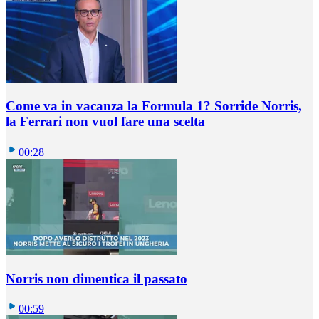
Come va in vacanza la Formula 1? Sorride Norris,
la Ferrari non vuol fare una scelta
00:28
Norris non dimentica il passato
00:59