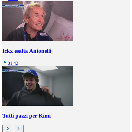
Ickx esalta Antonelli
01:42
Tutti pazzi per Kimi