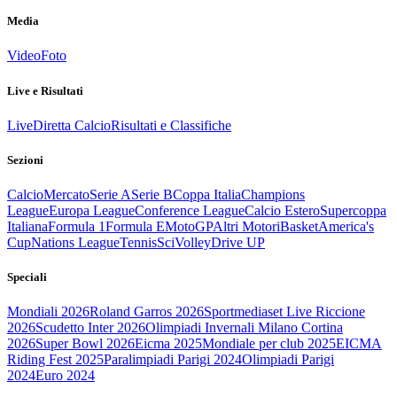
Media
Video
Foto
Live e Risultati
Live
Diretta Calcio
Risultati e Classifiche
Sezioni
Calcio
Mercato
Serie A
Serie B
Coppa Italia
Champions
League
Europa League
Conference League
Calcio Estero
Supercoppa
Italiana
Formula 1
Formula E
MotoGP
Altri Motori
Basket
America's
Cup
Nations League
Tennis
Sci
Volley
Drive UP
Speciali
Mondiali 2026
Roland Garros 2026
Sportmediaset Live Riccione
2026
Scudetto Inter 2026
Olimpiadi Invernali Milano Cortina
2026
Super Bowl 2026
Eicma 2025
Mondiale per club 2025
EICMA
Riding Fest 2025
Paralimpiadi Parigi 2024
Olimpiadi Parigi
2024
Euro 2024