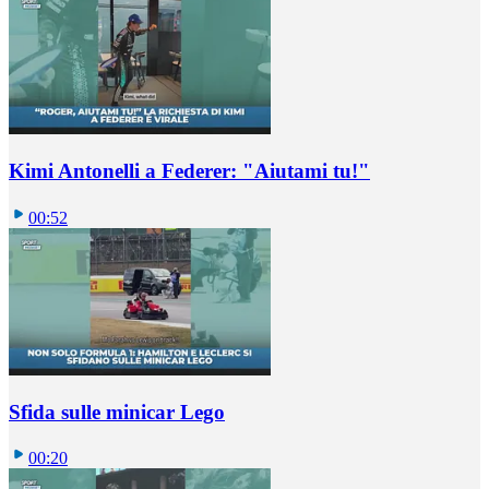
Kimi Antonelli a Federer: "Aiutami tu!"
00:52
Sfida sulle minicar Lego
00:20