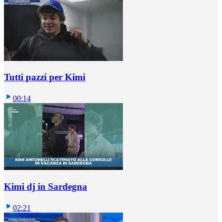
Tutti pazzi per Kimi
00:14
Kimi dj in Sardegna
02:21