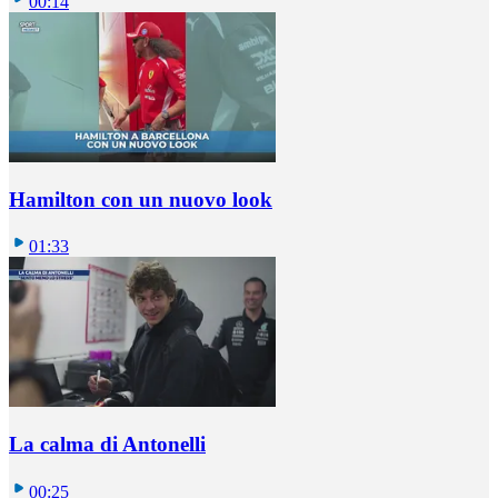
00:14
Hamilton con un nuovo look
01:33
La calma di Antonelli
00:25