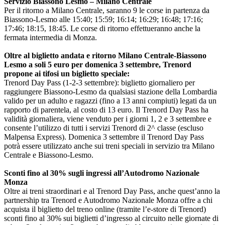
Servizio Biassono Lesmo – Milano Centrale
Per il ritorno a Milano Centrale, saranno 9 le corse in partenza da
Biassono-Lesmo alle 15:40; 15:59; 16:14; 16:29; 16:48; 17:16;
17:46; 18:15, 18:45. Le corse di ritorno effettueranno anche la
fermata intermedia di Monza.
Oltre al biglietto andata e ritorno Milano Centrale-Biassono
Lesmo a soli 5 euro per domenica 3 settembre, Trenord
propone ai tifosi un biglietto speciale:
Trenord Day Pass (1-2-3 settembre): biglietto giornaliero per
raggiungere Biassono-Lesmo da qualsiasi stazione della Lombardia
valido per un adulto e ragazzi (fino a 13 anni compiuti) legati da un
rapporto di parentela, al costo di 13 euro. Il Trenord Day Pass ha
validità giornaliera, viene venduto per i giorni 1, 2 e 3 settembre e
consente l’utilizzo di tutti i servizi Trenord di 2^ classe (escluso
Malpensa Express). Domenica 3 settembre il Trenord Day Pass
potrà essere utilizzato anche sui treni speciali in servizio tra Milano
Centrale e Biassono-Lesmo.
Sconti fino al 30% sugli ingressi all’Autodromo Nazionale
Monza
Oltre ai treni straordinari e al Trenord Day Pass, anche quest’anno la
partnership tra Trenord e Autodromo Nazionale Monza offre a chi
acquista il biglietto del treno online (tramite l’e-store di Trenord)
sconti fino al 30% sui biglietti d’ingresso al circuito nelle giornate di