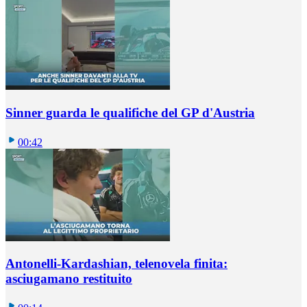
Sinner guarda le qualifiche del GP d'Austria
00:42
Antonelli-Kardashian, telenovela finita:
asciugamano restituito