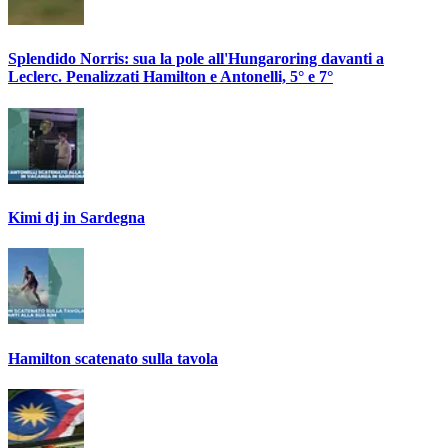
Splendido Norris: sua la pole all'Hungaroring davanti a
Leclerc. Penalizzati Hamilton e Antonelli, 5° e 7°
Kimi dj in Sardegna
Hamilton scatenato sulla tavola