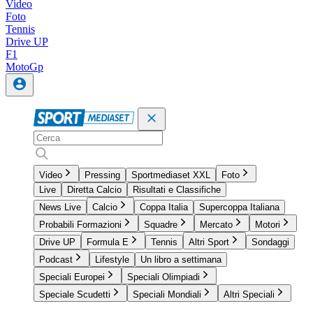
Video
Foto
Tennis
Drive UP
F1
MotoGp
Video
Pressing
Sportmediaset XXL
Foto
Live
Diretta Calcio
Risultati e Classifiche
News Live
Calcio
Coppa Italia
Supercoppa Italiana
Probabili Formazioni
Squadre
Mercato
Motori
Drive UP
Formula E
Tennis
Altri Sport
Sondaggi
Podcast
Lifestyle
Un libro a settimana
Speciali Europei
Speciali Olimpiadi
Speciale Scudetti
Speciali Mondiali
Altri Speciali