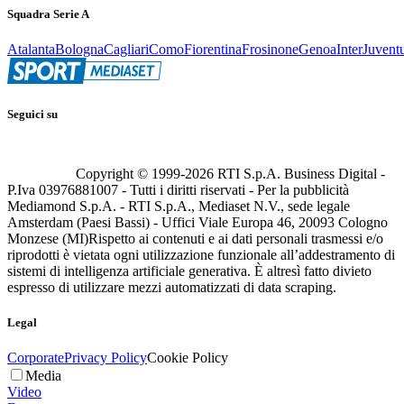
Squadra Serie A
Atalanta
Bologna
Cagliari
Como
Fiorentina
Frosinone
Genoa
Inter
Juvent
Seguici su
Copyright © 1999-
2026
RTI S.p.A. Business Digital -
P.Iva 03976881007 - Tutti i diritti riservati - Per la pubblicità
Mediamond S.p.A. - RTI S.p.A., Mediaset N.V., sede legale
Amsterdam (Paesi Bassi) - Uffici Viale Europa 46, 20093 Cologno
Monzese (MI)
Rispetto ai contenuti e ai dati personali trasmessi e/o
riprodotti è vietata ogni utilizzazione funzionale all’addestramento di
sistemi di intelligenza artificiale generativa. È altresì fatto divieto
espresso di utilizzare mezzi automatizzati di data scraping.
Legal
Corporate
Privacy Policy
Cookie Policy
Media
Video