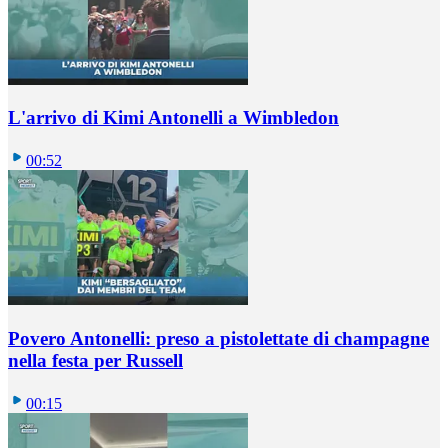
L'arrivo di Kimi Antonelli a Wimbledon
00:52
Povero Antonelli: preso a pistolettate di champagne
nella festa per Russell
00:15