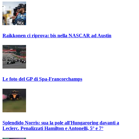
Raikkonen ci riprova: bis nella NASCAR ad Austin
Le foto del GP di Spa-Francorchamps
Splendido Norris: sua la pole all'Hungaroring davanti a
Leclerc. Penalizzati Hamilton e Antonelli, 5° e 7°