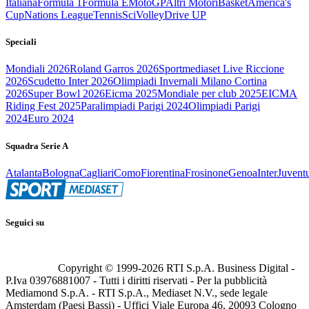
Italiana
Formula 1
Formula E
MotoGP
Altri Motori
Basket
America's
Cup
Nations League
Tennis
Sci
Volley
Drive UP
Speciali
Mondiali 2026
Roland Garros 2026
Sportmediaset Live Riccione
2026
Scudetto Inter 2026
Olimpiadi Invernali Milano Cortina
2026
Super Bowl 2026
Eicma 2025
Mondiale per club 2025
EICMA
Riding Fest 2025
Paralimpiadi Parigi 2024
Olimpiadi Parigi
2024
Euro 2024
Squadra Serie A
Atalanta
Bologna
Cagliari
Como
Fiorentina
Frosinone
Genoa
Inter
Juvent
Seguici su
Copyright © 1999-
2026
RTI S.p.A. Business Digital -
P.Iva 03976881007 - Tutti i diritti riservati - Per la pubblicità
Mediamond S.p.A. - RTI S.p.A., Mediaset N.V., sede legale
Amsterdam (Paesi Bassi) - Uffici Viale Europa 46, 20093 Cologno