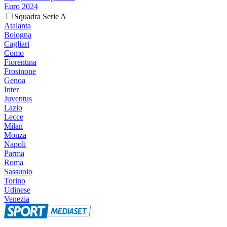
Euro 2024
Squadra Serie A
Atalanta
Bologna
Cagliari
Como
Fiorentina
Frosinone
Genoa
Inter
Juventus
Lazio
Lecce
Milan
Monza
Napoli
Parma
Roma
Sassuolo
Torino
Udinese
Venezia