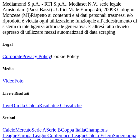
Mediamond S.p.A. - RTI S.p.A., Mediaset N.V., sede legale
Amsterdam (Paesi Bassi) - Uffici Viale Europa 46, 20093 Cologno
Monzese (MI)
Rispetto ai contenuti e ai dati personali trasmessi e/o
riprodotti è vietata ogni utilizzazione funzionale all’addestramento di
sistemi di intelligenza artificiale generativa. È altresì fatto divieto
espresso di utilizzare mezzi automatizzati di data scraping.
Legal
Corporate
Privacy Policy
Cookie Policy
Media
Video
Foto
Live e Risultati
Live
Diretta Calcio
Risultati e Classifiche
Sezioni
Calcio
Mercato
Serie A
Serie B
Coppa Italia
Champions
League
Europa League
Conference League
Calcio Estero
Supercoppa