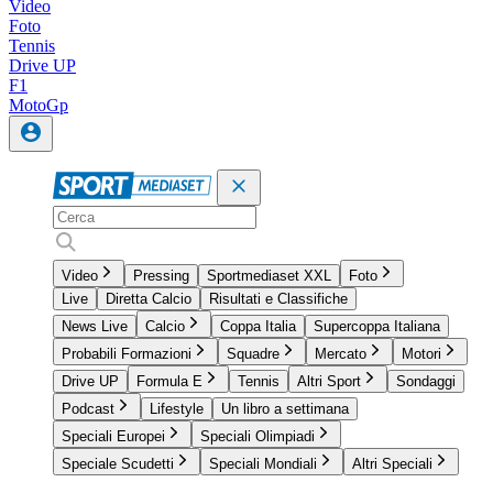
Video
Foto
Tennis
Drive UP
F1
MotoGp
Video
Pressing
Sportmediaset XXL
Foto
Live
Diretta Calcio
Risultati e Classifiche
News Live
Calcio
Coppa Italia
Supercoppa Italiana
Probabili Formazioni
Squadre
Mercato
Motori
Drive UP
Formula E
Tennis
Altri Sport
Sondaggi
Podcast
Lifestyle
Un libro a settimana
Speciali Europei
Speciali Olimpiadi
Speciale Scudetti
Speciali Mondiali
Altri Speciali