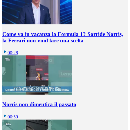
Come va in vacanza la Formula 1? Sorride Norris,
la Ferrari non vuol fare una scelta
00:28
Norris non dimentica il passato
00:59