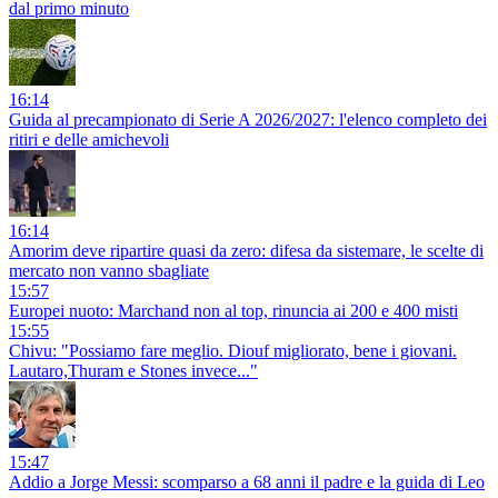
dal primo minuto
16:14
Guida al precampionato di Serie A 2026/2027: l'elenco completo dei
ritiri e delle amichevoli
16:14
Amorim deve ripartire quasi da zero: difesa da sistemare, le scelte di
mercato non vanno sbagliate
15:57
Europei nuoto: Marchand non al top, rinuncia ai 200 e 400 misti
15:55
Chivu: "Possiamo fare meglio. Diouf migliorato, bene i giovani.
Lautaro,Thuram e Stones invece..."
15:47
Addio a Jorge Messi: scomparso a 68 anni il padre e la guida di Leo