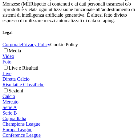
Monzese (MI)
Rispetto ai contenuti e ai dati personali trasmessi e/o
riprodotti è vietata ogni utilizzazione funzionale all’addestramento di
sistemi di intelligenza artificiale generativa. È altresì fatto divieto
espresso di utilizzare mezzi automatizzati di data scraping.
Legal
Corporate
Privacy Policy
Cookie Policy
Media
Video
Foto
Live e Risultati
Live
Diretta Calcio
Risultati e Classifiche
Sezioni
Calcio
Mercato
Serie A
Serie B
Coppa Italia
Champions League
Europa League
Conference League