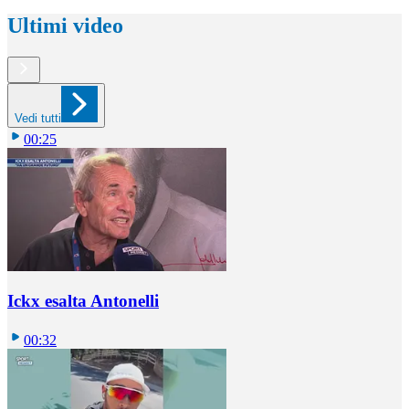
Ultimi video
Vedi tutti
00:25
Ickx esalta Antonelli
00:32