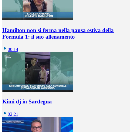
Hamilton non si ferma nella pausa estiva della
Formula 1: il suo allenamento
00:14
Kimi dj in Sardegna
02:21