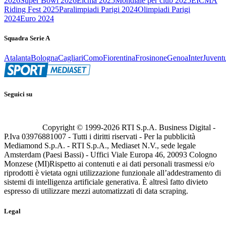
2026
Super Bowl 2026
Eicma 2025
Mondiale per club 2025
EICMA
Riding Fest 2025
Paralimpiadi Parigi 2024
Olimpiadi Parigi
2024
Euro 2024
Squadra Serie A
Atalanta
Bologna
Cagliari
Como
Fiorentina
Frosinone
Genoa
Inter
Juvent
Seguici su
Copyright © 1999-
2026
RTI S.p.A. Business Digital -
P.Iva 03976881007 - Tutti i diritti riservati - Per la pubblicità
Mediamond S.p.A. - RTI S.p.A., Mediaset N.V., sede legale
Amsterdam (Paesi Bassi) - Uffici Viale Europa 46, 20093 Cologno
Monzese (MI)
Rispetto ai contenuti e ai dati personali trasmessi e/o
riprodotti è vietata ogni utilizzazione funzionale all’addestramento di
sistemi di intelligenza artificiale generativa. È altresì fatto divieto
espresso di utilizzare mezzi automatizzati di data scraping.
Legal