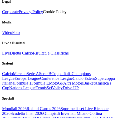
Legal
Corporate
Privacy Policy
Cookie Policy
Media
Video
Foto
Live e Risultati
Live
Diretta Calcio
Risultati e Classifiche
Sezioni
Calcio
Mercato
Serie A
Serie B
Coppa Italia
Champions
League
Europa League
Conference League
Calcio Estero
Supercoppa
Italiana
Formula 1
Formula E
MotoGP
Altri Motori
Basket
America's
Cup
Nations League
Tennis
Sci
Volley
Drive UP
Speciali
Mondiali 2026
Roland Garros 2026
Sportmediaset Live Riccione
2026
Scudetto Inter 2026
Olimpiadi Invernali Milano Cortina