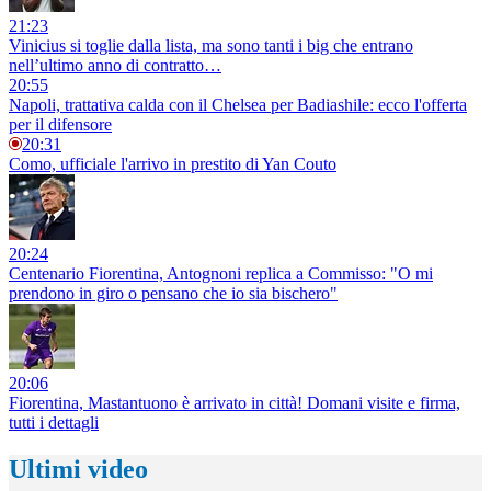
21:23
Vinicius si toglie dalla lista, ma sono tanti i big che entrano
nell’ultimo anno di contratto…
20:55
Napoli, trattativa calda con il Chelsea per Badiashile: ecco l'offerta
per il difensore
20:31
Como, ufficiale l'arrivo in prestito di Yan Couto
20:24
Centenario Fiorentina, Antognoni replica a Commisso: "O mi
prendono in giro o pensano che io sia bischero"
20:06
Fiorentina, Mastantuono è arrivato in città! Domani visite e firma,
tutti i dettagli
Ultimi video