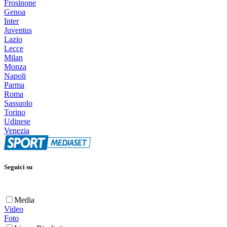
Frosinone
Genoa
Inter
Juventus
Lazio
Lecce
Milan
Monza
Napoli
Parma
Roma
Sassuolo
Torino
Udinese
Venezia
Seguici su
Media
Video
Foto