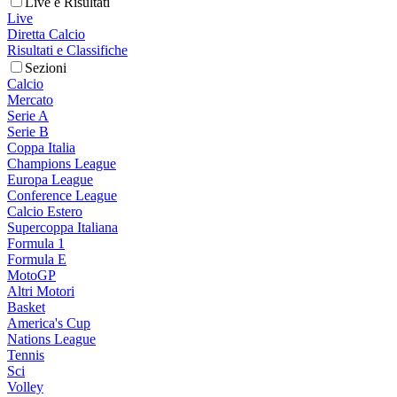
Live e Risultati
Live
Diretta Calcio
Risultati e Classifiche
Sezioni
Calcio
Mercato
Serie A
Serie B
Coppa Italia
Champions League
Europa League
Conference League
Calcio Estero
Supercoppa Italiana
Formula 1
Formula E
MotoGP
Altri Motori
Basket
America's Cup
Nations League
Tennis
Sci
Volley