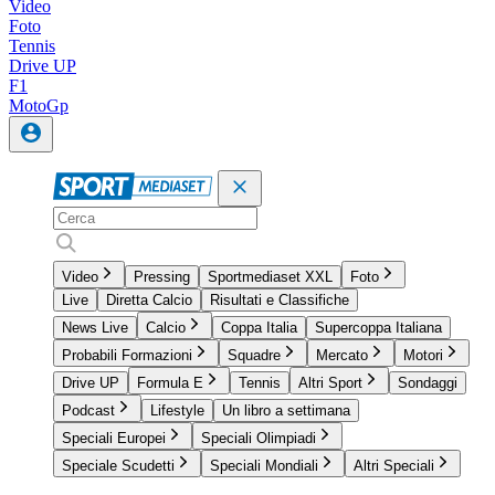
Video
Foto
Tennis
Drive UP
F1
MotoGp
Video
Pressing
Sportmediaset XXL
Foto
Live
Diretta Calcio
Risultati e Classifiche
News Live
Calcio
Coppa Italia
Supercoppa Italiana
Probabili Formazioni
Squadre
Mercato
Motori
Drive UP
Formula E
Tennis
Altri Sport
Sondaggi
Podcast
Lifestyle
Un libro a settimana
Speciali Europei
Speciali Olimpiadi
Speciale Scudetti
Speciali Mondiali
Altri Speciali