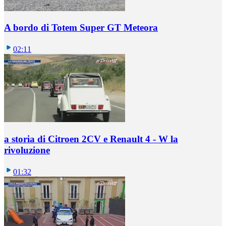
A bordo di Totem Super GT Meteora
02:11
a storia di Citroen 2CV e Renault 4 - W la
rivoluzione
01:32