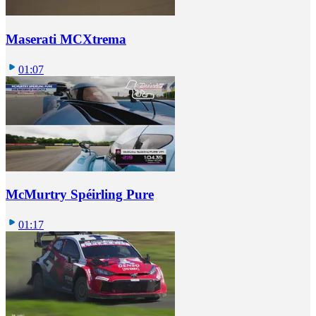
Maserati MCXtrema
01:07
McMurtry Spéirling Pure
01:17