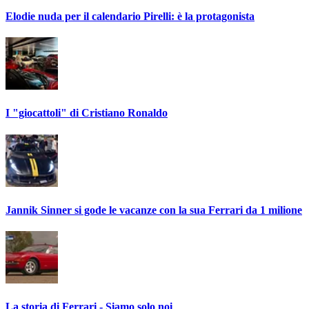
Elodie nuda per il calendario Pirelli: è la protagonista
I "giocattoli" di Cristiano Ronaldo
Jannik Sinner si gode le vacanze con la sua Ferrari da 1 milione
La storia di Ferrari - Siamo solo noi