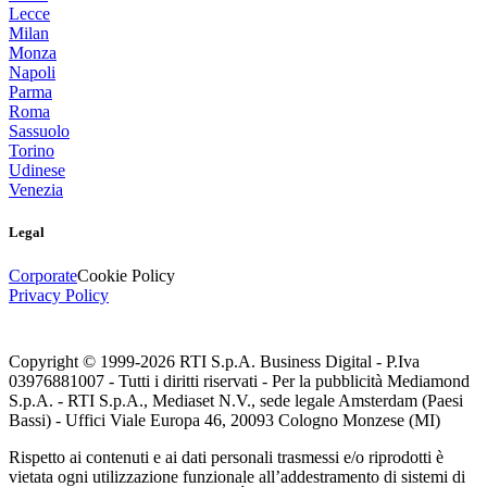
Lecce
Milan
Monza
Napoli
Parma
Roma
Sassuolo
Torino
Udinese
Venezia
Legal
Corporate
Cookie Policy
Privacy Policy
Copyright © 1999-
2026
RTI S.p.A. Business Digital - P.Iva
03976881007 - Tutti i diritti riservati - Per la pubblicità Mediamond
S.p.A. - RTI S.p.A., Mediaset N.V., sede legale Amsterdam (Paesi
Bassi) - Uffici Viale Europa 46, 20093 Cologno Monzese (MI)
Rispetto ai contenuti e ai dati personali trasmessi e/o riprodotti è
vietata ogni utilizzazione funzionale all’addestramento di sistemi di