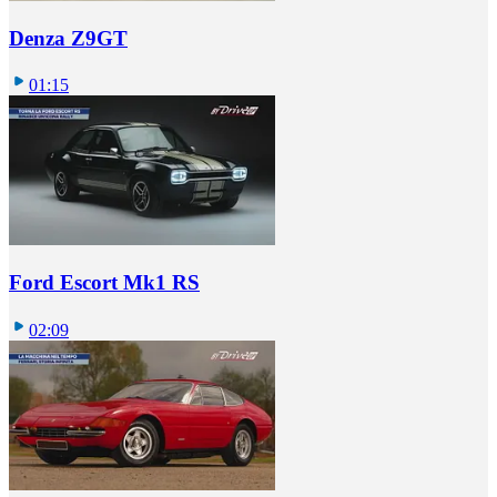
Denza Z9GT
01:15
Ford Escort Mk1 RS
02:09