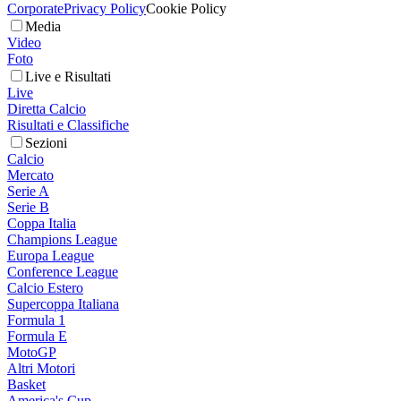
Corporate
Privacy Policy
Cookie Policy
Media
Video
Foto
Live e Risultati
Live
Diretta Calcio
Risultati e Classifiche
Sezioni
Calcio
Mercato
Serie A
Serie B
Coppa Italia
Champions League
Europa League
Conference League
Calcio Estero
Supercoppa Italiana
Formula 1
Formula E
MotoGP
Altri Motori
Basket
America's Cup