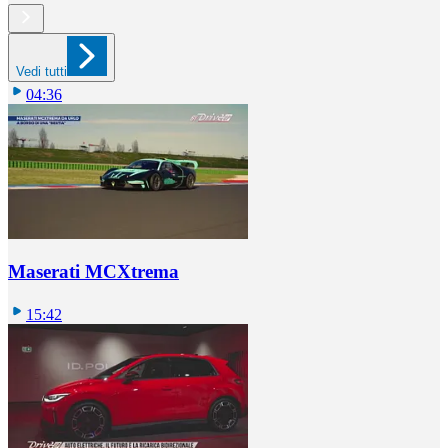
Vedi tutti
04:36
Maserati MCXtrema
15:42