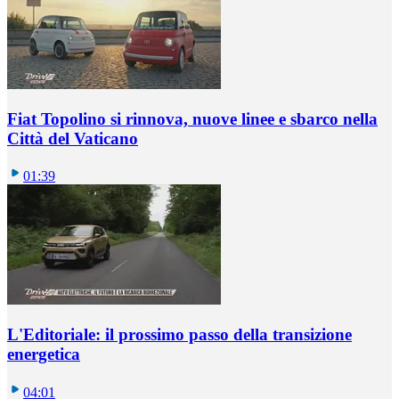
Fiat Topolino si rinnova, nuove linee e sbarco nella
Città del Vaticano
01:39
L'Editoriale: il prossimo passo della transizione
energetica
04:01