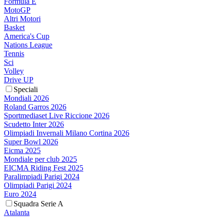
Formula E
MotoGP
Altri Motori
Basket
America's Cup
Nations League
Tennis
Sci
Volley
Drive UP
Speciali
Mondiali 2026
Roland Garros 2026
Sportmediaset Live Riccione 2026
Scudetto Inter 2026
Olimpiadi Invernali Milano Cortina 2026
Super Bowl 2026
Eicma 2025
Mondiale per club 2025
EICMA Riding Fest 2025
Paralimpiadi Parigi 2024
Olimpiadi Parigi 2024
Euro 2024
Squadra Serie A
Atalanta