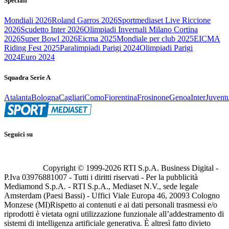
Speciali
Mondiali 2026
Roland Garros 2026
Sportmediaset Live Riccione
2026
Scudetto Inter 2026
Olimpiadi Invernali Milano Cortina
2026
Super Bowl 2026
Eicma 2025
Mondiale per club 2025
EICMA
Riding Fest 2025
Paralimpiadi Parigi 2024
Olimpiadi Parigi
2024
Euro 2024
Squadra Serie A
Atalanta
Bologna
Cagliari
Como
Fiorentina
Frosinone
Genoa
Inter
Juvent
Seguici su
Copyright © 1999-
2026
RTI S.p.A. Business Digital -
P.Iva 03976881007 - Tutti i diritti riservati - Per la pubblicità
Mediamond S.p.A. - RTI S.p.A., Mediaset N.V., sede legale
Amsterdam (Paesi Bassi) - Uffici Viale Europa 46, 20093 Cologno
Monzese (MI)
Rispetto ai contenuti e ai dati personali trasmessi e/o
riprodotti è vietata ogni utilizzazione funzionale all’addestramento di
sistemi di intelligenza artificiale generativa. È altresì fatto divieto