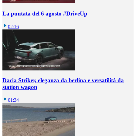
La puntata del 6 agosto #DriveUp
02:16
Dacia Striker, eleganza da berlina e versatilità da
station wagon
01:34