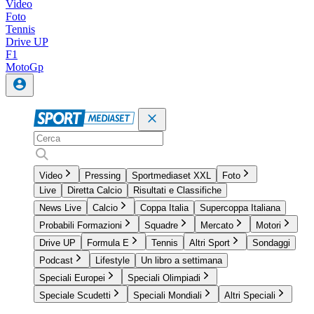
Video
Foto
Tennis
Drive UP
F1
MotoGp
Video
Pressing
Sportmediaset XXL
Foto
Live
Diretta Calcio
Risultati e Classifiche
News Live
Calcio
Coppa Italia
Supercoppa Italiana
Probabili Formazioni
Squadre
Mercato
Motori
Drive UP
Formula E
Tennis
Altri Sport
Sondaggi
Podcast
Lifestyle
Un libro a settimana
Speciali Europei
Speciali Olimpiadi
Speciale Scudetti
Speciali Mondiali
Altri Speciali