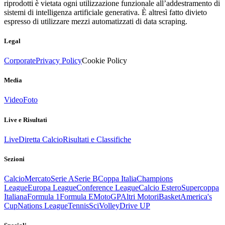
riprodotti è vietata ogni utilizzazione funzionale all’addestramento di
sistemi di intelligenza artificiale generativa. È altresì fatto divieto
espresso di utilizzare mezzi automatizzati di data scraping.
Legal
Corporate
Privacy Policy
Cookie Policy
Media
Video
Foto
Live e Risultati
Live
Diretta Calcio
Risultati e Classifiche
Sezioni
Calcio
Mercato
Serie A
Serie B
Coppa Italia
Champions
League
Europa League
Conference League
Calcio Estero
Supercoppa
Italiana
Formula 1
Formula E
MotoGP
Altri Motori
Basket
America's
Cup
Nations League
Tennis
Sci
Volley
Drive UP