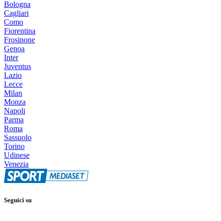
Bologna
Cagliari
Como
Fiorentina
Frosinone
Genoa
Inter
Juventus
Lazio
Lecce
Milan
Monza
Napoli
Parma
Roma
Sassuolo
Torino
Udinese
Venezia
Seguici su