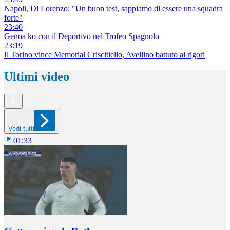
Napoli, Di Lorenzo: "Un buon test, sappiamo di essere una squadra
forte"
23:40
Genoa ko con il Deportivo nel Trofeo Spagnolo
23:19
Il Torino vince Memorial Criscitiello, Avellino battuto ai rigori
Ultimi video
Vedi tutti
01:33