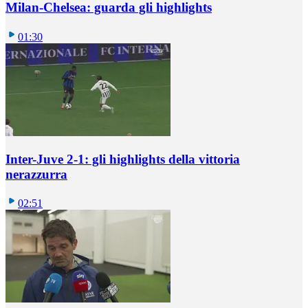
Milan-Chelsea: guarda gli highlights
01:30
Inter-Juve 2-1: gli highlights della vittoria
nerazzurra
02:51