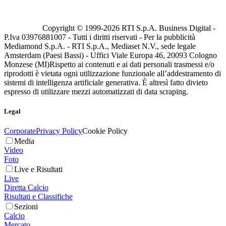
Copyright © 1999-
2026
RTI S.p.A. Business Digital -
P.Iva 03976881007 - Tutti i diritti riservati - Per la pubblicità
Mediamond S.p.A. - RTI S.p.A., Mediaset N.V., sede legale
Amsterdam (Paesi Bassi) - Uffici Viale Europa 46, 20093 Cologno
Monzese (MI)
Rispetto ai contenuti e ai dati personali trasmessi e/o
riprodotti è vietata ogni utilizzazione funzionale all’addestramento di
sistemi di intelligenza artificiale generativa. È altresì fatto divieto
espresso di utilizzare mezzi automatizzati di data scraping.
Legal
Corporate
Privacy Policy
Cookie Policy
Media
Video
Foto
Live e Risultati
Live
Diretta Calcio
Risultati e Classifiche
Sezioni
Calcio
Mercato