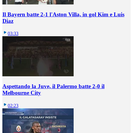
Il Bayern batte 2-1 l'Aston Villa, in gol Kim e Luis
Diaz
03:33
Aspettando la Juve, il Palermo batte 2-0 il
Melbourne City
02:23