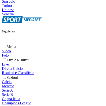
Sassuolo
Torino
Udinese
Venezia
Seguici su
Media
Video
Foto
Live e Risultati
Live
Diretta Calcio
Risultati e Classifiche
Sezioni
Calcio
Mercato
Serie A
Serie B
Coppa Italia
Champions League