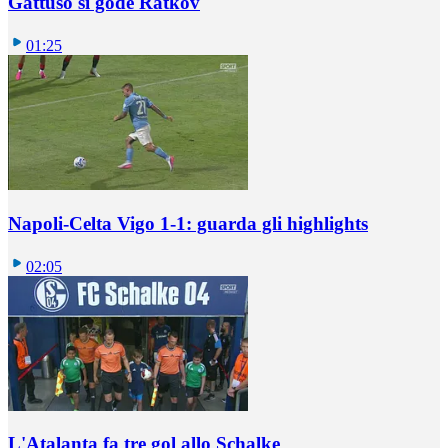
Gattuso si gode Ratkov
01:25
Napoli-Celta Vigo 1-1: guarda gli highlights
02:05
L'Atalanta fa tre gol allo Schalke