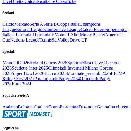
Live
Diretta Calcio
Risultati e Classifiche
Sezioni
Calcio
Mercato
Serie A
Serie B
Coppa Italia
Champions
League
Europa League
Conference League
Calcio Estero
Supercoppa
Italiana
Formula 1
Formula E
MotoGP
Altri Motori
Basket
America's
Cup
Nations League
Tennis
Sci
Volley
Drive UP
Speciali
Mondiali 2026
Roland Garros 2026
Sportmediaset Live Riccione
2026
Scudetto Inter 2026
Olimpiadi Invernali Milano Cortina
2026
Super Bowl 2026
Eicma 2025
Mondiale per club 2025
EICMA
Riding Fest 2025
Paralimpiadi Parigi 2024
Olimpiadi Parigi
2024
Euro 2024
Squadra Serie A
Atalanta
Bologna
Cagliari
Como
Fiorentina
Frosinone
Genoa
Inter
Juvent
Seguici su