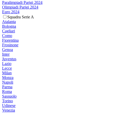
Paralimpiadi Parigi 2024
Olimpiadi Parigi 2024
Euro 2024
Squadra Serie A
Atalanta
Bologna
Cagliari
Como
Fiorentina
Frosinone
Genoa
Inter
Juventus
Lazio
Lecce
Milan
Monza
Napoli
Parma
Roma
Sassuolo
Torino
Udinese
Venezia