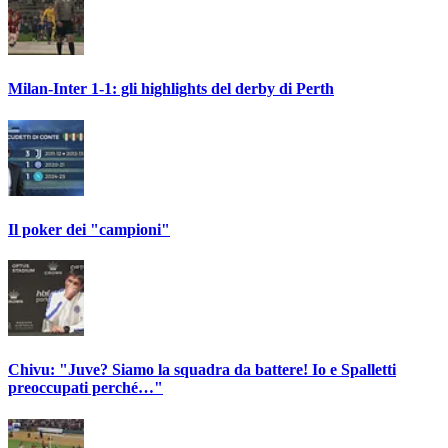
Milan-Inter 1-1: gli highlights del derby di Perth
Il poker dei "campioni"
Chivu: "Juve? Siamo la squadra da battere! Io e Spalletti
preoccupati perché…"