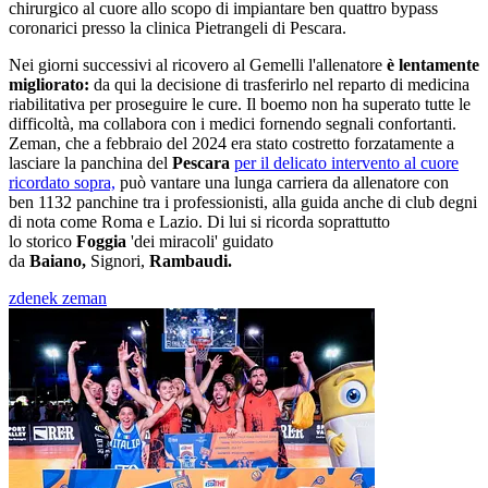
chirurgico al cuore allo scopo di impiantare ben quattro bypass
coronarici presso la clinica Pietrangeli di Pescara.
Nei giorni successivi al ricovero al Gemelli l'allenatore
è lentamente
migliorato:
da qui la decisione di trasferirlo nel reparto di medicina
riabilitativa per proseguire le cure. Il boemo non ha superato tutte le
difficoltà, ma collabora con i medici fornendo segnali confortanti.
Zeman, che a febbraio del 2024 era stato costretto forzatamente a
lasciare la panchina del
Pescara
per il delicato intervento al cuore
ricordato sopra,
può vantare una lunga carriera da allenatore con
ben 1132 panchine tra i professionisti, alla guida anche di club degni
di nota come Roma e Lazio. Di lui si ricorda soprattutto
lo storico
Foggia
'dei miracoli' guidato
da
Baiano,
Signori,
Rambaudi.
zdenek zeman