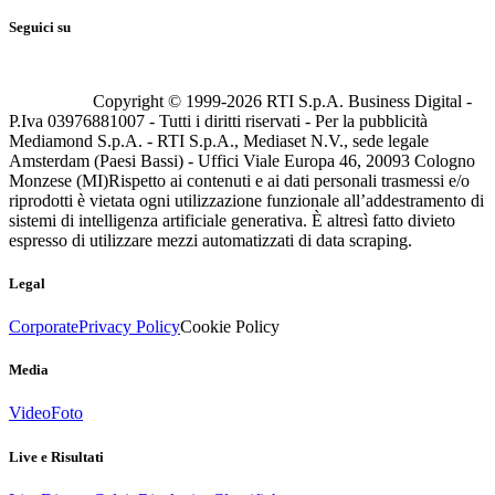
Seguici su
Copyright © 1999-
2026
RTI S.p.A. Business Digital -
P.Iva 03976881007 - Tutti i diritti riservati - Per la pubblicità
Mediamond S.p.A. - RTI S.p.A., Mediaset N.V., sede legale
Amsterdam (Paesi Bassi) - Uffici Viale Europa 46, 20093 Cologno
Monzese (MI)
Rispetto ai contenuti e ai dati personali trasmessi e/o
riprodotti è vietata ogni utilizzazione funzionale all’addestramento di
sistemi di intelligenza artificiale generativa. È altresì fatto divieto
espresso di utilizzare mezzi automatizzati di data scraping.
Legal
Corporate
Privacy Policy
Cookie Policy
Media
Video
Foto
Live e Risultati