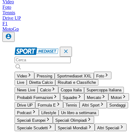
Video
Foto
Tennis
Drive UP
F1
MotoGp
Video
Pressing
Sportmediaset XXL
Foto
Live
Diretta Calcio
Risultati e Classifiche
News Live
Calcio
Coppa Italia
Supercoppa Italiana
Probabili Formazioni
Squadre
Mercato
Motori
Drive UP
Formula E
Tennis
Altri Sport
Sondaggi
Podcast
Lifestyle
Un libro a settimana
Speciali Europei
Speciali Olimpiadi
Speciale Scudetti
Speciali Mondiali
Altri Speciali