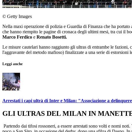
© Getty Images
Nella maxi operazione di polizia e Guardia di Finanza che ha portato a
che hanno riempito le pagine di cronaca degli ultimi mesi, tra cui il 
Marco
Ferdico
e
Renato
Bosetti.
Le misure cautelari hanno raggiunto gli ultras di entrambe le fazioni, c
l'aggravante del metodo mafioso) finalizzate a una serie di estorsioni le
Leggi anche
Arrestati i capi ultrà di Inter e Milan: "Associazione a delinquer
GLI ULTRAS DEL MILAN IN MANETT
Partendo dai tifosi rossoneri, a essere arrestati sono volti e nomi noti.
poco a San Siro, in occasione del derby, dopo una sfilza di Daspo. In 