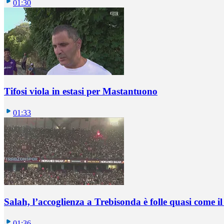
01:30
Tifosi viola in estasi per Mastantuono
01:33
Salah, l’accoglienza a Trebisonda è folle quasi come i
01:36