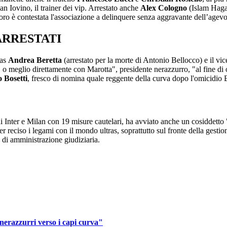
an Iovino, il trainer dei vip. Arrestato anche
Alex
Cologno
(Islam Hagag
loro è contestata l'associazione a delinquere senza aggravante dell’agevo
ARRESTATI
ras
Andrea
Beretta
(arrestato per la morte di Antonio Bellocco) e il v
 o meglio direttamente con Marotta", presidente nerazzurro, "al fine di ot
o
Bosetti
, fresco di nomina quale reggente della curva dopo l'omicidio B
di Inter e Milan con 19 misure cautelari, ha avviato anche un cosiddetto
eciso i legami con il mondo ultras, soprattutto sul fronte della gestione 
di amministrazione giudiziaria.
nerazzurri verso i capi curva"