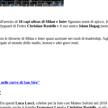
ll'arresto di
18 capi ultras di Milan e Inter
figurano nomi di spicco. In 
bodyguard di Fedez
Christian
Rosiello
e il suo amico
Islam
Hagag
(not
on le tifoserie di Milan e Inter quasi azzerate nei ruoli di leadership. A
gate al mondo dello stadio, lesioni e altri gravi reati.
e nelle curve di San Siro"
E
 Tra questi
Luca
Lucci
, celebre per la foto con Matteo Salvini nel 2018 
manette anche il fratello
Francesco Lucci
e
Christian
Rosiello
, ai più