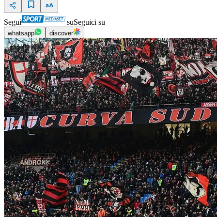
Segui
su
Seguici su
whatsapp
discover