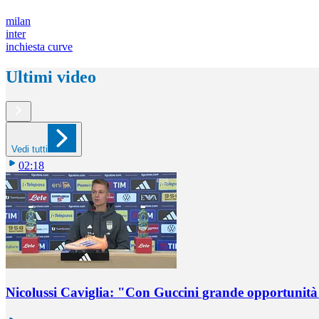
milan
inter
inchiesta curve
Ultimi video
Vedi tutti
02:18
Nicolussi Caviglia: "Con Guccini grande opportunità 