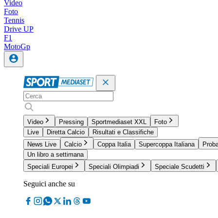
Video
Foto
Tennis
Drive UP
F1
MotoGp
Video
Pressing
Sportmediaset XXL
Foto
Live
Diretta Calcio
Risultati e Classifiche
News Live
Calcio
Coppa Italia
Supercoppa Italiana
Proba
Un libro a settimana
Speciali Europei
Speciali Olimpiadi
Speciale Scudetti
Seguici anche su