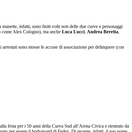
manette, infatti, sono finiti volti noti delle due curve e personaggi
o come Alex Cologno), ma anche
Luca
Lucci
,
Andrea
Beretta
,
gli arrestati sono mosse le accuse di associazione per delinquere (con
alla festa per i 50 anni della Curva Sud all’Arena Civica e rientrato da
 noto per essere il bodyguard di Fedez. Di recente, infatti, il suo nome